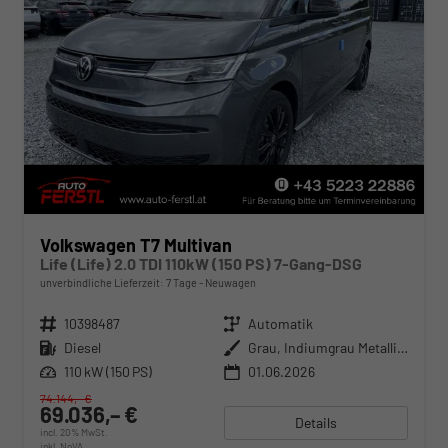
Volkswagen T7 Multivan
Life (Life) 2.0 TDI 110kW (150 PS) 7-Gang-DSG
unverbindliche Lieferzeit:
7 Tage
Neuwagen
Fahrzeugnr.
10398487
Getriebe
Automatik
Kraftstoff
Diesel
Außenfarbe
Grau, Indiumgrau Metallic (X3)
Leistung
110 kW (150 PS)
01.06.2026
74.144,– €
69.036,– €
Details
incl. 20% MwSt.
inkl. NoVA