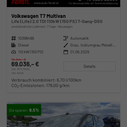
Volkswagen T7 Multivan
Life (Life) 2.0 TDI 110kW (150 PS) 7-Gang-DSG
unverbindliche Lieferzeit:
7 Tage
Neuwagen
Fahrzeugnr.
10398486
Getriebe
Automatik
Kraftstoff
Diesel
Außenfarbe
Grau, Indiumgrau Metallic (X3)
Leistung
110 kW (150 PS)
01.06.2026
74.144,– €
69.036,– €
Details
incl. 20% MwSt.
inkl. NoVA
Verbrauch kombiniert:
6,70 l/100km
CO
-Emissionen:
176,00 g/km
2
8,5%