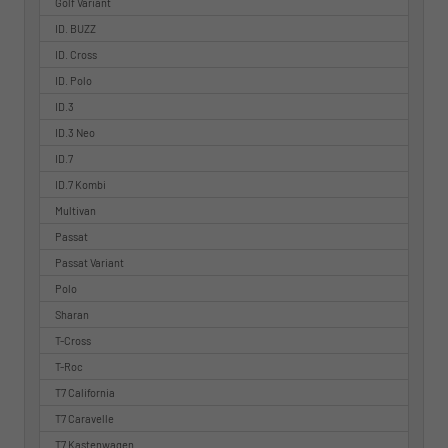
Golf Variant
ID. BUZZ
ID. Cross
ID. Polo
ID.3
ID.3 Neo
ID.7
ID.7 Kombi
Multivan
Passat
Passat Variant
Polo
Sharan
T-Cross
T-Roc
T7 California
T7 Caravelle
T7 Kastenwagen