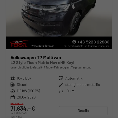
Volkswagen T7 Multivan
L2 Style Tisch Matrix Nav eHK Keyl
unverbindliche Lieferzeit:
7 Tage
Fahrzeug mit Tageszulassung
Fahrzeugnr.
10401757
Getriebe
Automatik
Kraftstoff
Diesel
Außenfarbe
starlight blue metallic
Leistung
110 kW (150 PS)
Kilometerstand
10 km
20.04.2026
75.017,– €
71.834,– €
Details
incl. 20% MwSt.
inkl. NoVA