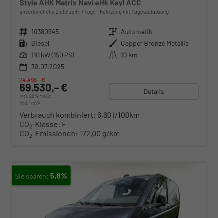
Style AHK Matrix Navi eHk Keyl ACC
unverbindliche Lieferzeit:
7 Tage
Fahrzeug mit Tageszulassung
Fahrzeugnr.
10380945
Getriebe
Automatik
Kraftstoff
Diesel
Außenfarbe
Copper Bronze Metallic
Leistung
110 kW (150 PS)
Kilometerstand
10 km
30.07.2025
74.496,– €
69.530,– €
Details
incl. 20% MwSt.
inkl. NoVA
Verbrauch kombiniert:
6,60 l/100km
CO
-Klasse:
F
2
CO
-Emissionen:
172,00 g/km
2
5,8%