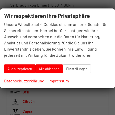
Verbrauch kombiniert:
6,60 l/100km
CO
-Klasse:
F
2
Wir respektieren Ihre Privatsphäre
CO
-Emissionen:
173,00 g/km
2
Unsere Website setzt Cookies ein, um unsere Dienste für
Fahrzeugnr.
Sie bereitzustellen. Hierbei berücksichtigen wir Ihre
Auswahl und verarbeiten nur die Daten für Marketing,
Analytics und Personalisierung, für die Sie uns Ihr
Abarth
Einverständnis geben. Sie können Ihre Einwilligung
Alfa Romeo
jederzeit mit Wirkung für die Zukunft widerrufen.
Audi
Alle akzeptieren
Alle ablehnen
Einstellungen
Baw
Datenschutzerklärung
Impressum
BMW
BYD
Citroën
Cupra