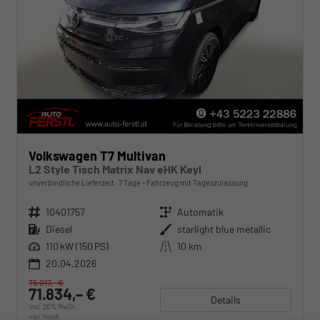
Volkswagen T7 Multivan
L2 Style Tisch Matrix Nav eHK Keyl
unverbindliche Lieferzeit:
7 Tage
Fahrzeug mit Tageszulassung
Fahrzeugnr.
10401757
Getriebe
Automatik
Kraftstoff
Diesel
Außenfarbe
starlight blue metallic
Leistung
110 kW (150 PS)
Kilometerstand
10 km
20.04.2026
75.017,– €
71.834,– €
Details
incl. 20% MwSt.
inkl. NoVA