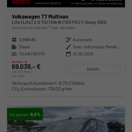
Volkswagen T7 Multivan
Life (Life) 2.0 TDI 110kW (150 PS) 7-Gang-DSG
unverbindliche Lieferzeit:
7 Tage
Neuwagen
Fahrzeugnr.
10398486
Getriebe
Automatik
Kraftstoff
Diesel
Außenfarbe
Grau, Indiumgrau Metallic (X3)
Leistung
110 kW (150 PS)
01.06.2026
74.144,– €
69.036,– €
Details
incl. 20% MwSt.
inkl. NoVA
Verbrauch kombiniert:
6,70 l/100km
CO
-Emissionen:
176,00 g/km
2
8,5%