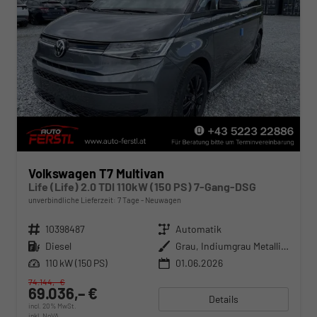
Volkswagen T7 Multivan
Life (Life) 2.0 TDI 110kW (150 PS) 7-Gang-DSG
unverbindliche Lieferzeit:
7 Tage
Neuwagen
Fahrzeugnr.
10398487
Getriebe
Automatik
Kraftstoff
Diesel
Außenfarbe
Grau, Indiumgrau Metallic (X3)
Leistung
110 kW (150 PS)
01.06.2026
74.144,– €
69.036,– €
Details
incl. 20% MwSt.
inkl. NoVA