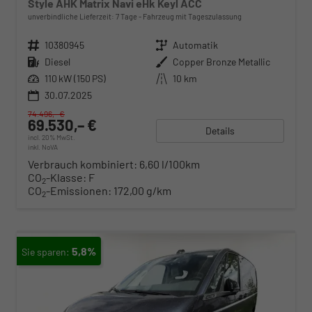
Style AHK Matrix Navi eHk Keyl ACC
unverbindliche Lieferzeit:
7 Tage
Fahrzeug mit Tageszulassung
Fahrzeugnr.
10380945
Getriebe
Automatik
Kraftstoff
Diesel
Außenfarbe
Copper Bronze Metallic
Leistung
110 kW (150 PS)
Kilometerstand
10 km
30.07.2025
74.496,– €
69.530,– €
Details
incl. 20% MwSt.
inkl. NoVA
Verbrauch kombiniert:
6,60 l/100km
CO
-Klasse:
F
2
CO
-Emissionen:
172,00 g/km
2
5,8%