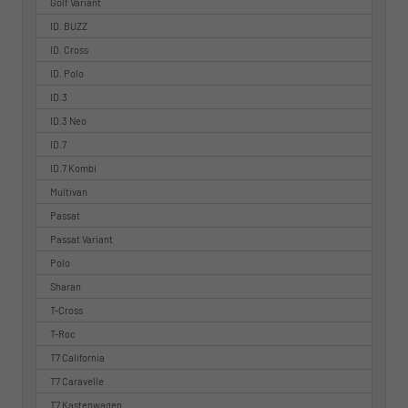
Golf Variant
ID. BUZZ
ID. Cross
ID. Polo
ID.3
ID.3 Neo
ID.7
ID.7 Kombi
Multivan
Passat
Passat Variant
Polo
Sharan
T-Cross
T-Roc
T7 California
T7 Caravelle
T7 Kastenwagen