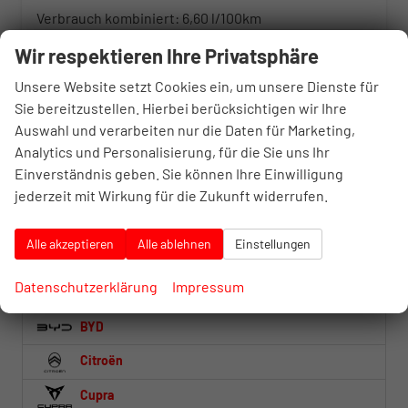
Verbrauch kombiniert:
6,60 l/100km
CO
-Klasse:
F
2
Wir respektieren Ihre Privatsphäre
CO
-Emissionen:
173,00 g/km
2
Unsere Website setzt Cookies ein, um unsere Dienste für
Fahrzeugnr.
Sie bereitzustellen. Hierbei berücksichtigen wir Ihre
Auswahl und verarbeiten nur die Daten für Marketing,
Analytics und Personalisierung, für die Sie uns Ihr
Abarth
Einverständnis geben. Sie können Ihre Einwilligung
Alfa Romeo
jederzeit mit Wirkung für die Zukunft widerrufen.
Audi
Alle akzeptieren
Alle ablehnen
Einstellungen
Baw
Datenschutzerklärung
Impressum
BMW
BYD
Citroën
Cupra