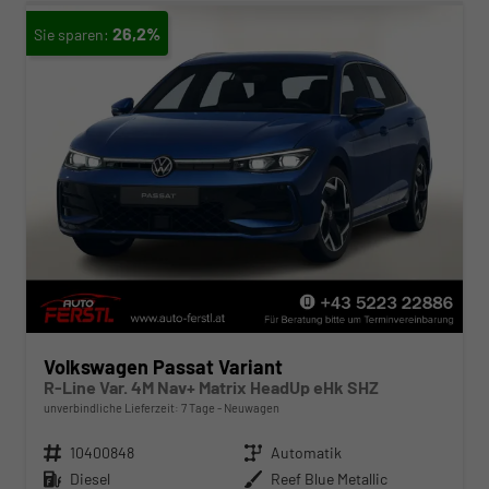
26,2%
Volkswagen Passat Variant
R-Line Var. 4M Nav+ Matrix HeadUp eHk SHZ
unverbindliche Lieferzeit:
7 Tage
Neuwagen
Fahrzeugnr.
10400848
Getriebe
Automatik
Kraftstoff
Diesel
Außenfarbe
Reef Blue Metallic