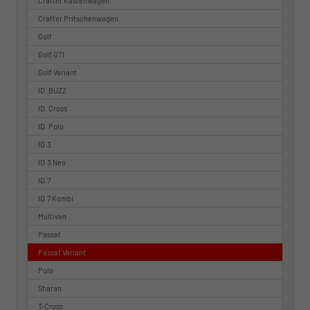
Crafter Kastenwagen
Crafter Pritschenwagen
Golf
Golf GTI
Golf Variant
ID. BUZZ
ID. Cross
ID. Polo
ID.3
ID.3 Neo
ID.7
ID.7 Kombi
Multivan
Passat
Passat Variant
Polo
Sharan
T-Cross