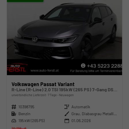
Volkswagen Passat Variant
R-Line (R-Line) 2.0 TSI 195kW (265 PS) 7-Gang DSG 4MOTION
unverbindliche Lieferzeit:
7 Tage
Neuwagen
Fahrzeugnr.
10398795
Getriebe
Automatik
Kraftstoff
Benzin
Außenfarbe
Grau, Diabasgrau Metallic (5X)
Leistung
195 kW (265 PS)
01.06.2026
70.738,– €