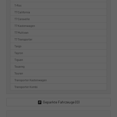
T-Roc
T7 California
T7 Caravelle
T7 Kastenwagen
T7 Multivan
T7 Transporter
Taigo
Tayron
Tiguan
Touareg
Touran
Transporter Kastenwagen
Transporter Kombi
Geparkte Fahrzeuge (
0
)