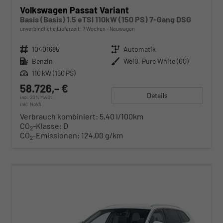
Volkswagen Passat Variant
Basis (Basis) 1.5 eTSI 110kW (150 PS) 7-Gang DSG
unverbindliche Lieferzeit:
7 Wochen
Neuwagen
Fahrzeugnr.
10401685
Getriebe
Automatik
Kraftstoff
Benzin
Außenfarbe
Weiß, Pure White (0Q)
Leistung
110 kW (150 PS)
58.726,– €
Details
incl. 20% MwSt.
inkl. NoVA
Verbrauch kombiniert:
5,40 l/100km
CO
-Klasse:
D
2
CO
-Emissionen:
124,00 g/km
2