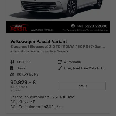
Volkswagen Passat Variant
Elegance (Elegance) 2.0 TDI 110kW (150 PS) 7-Gang DSG
unverbindliche Lieferzeit:
7 Wochen
Neuwagen
Fahrzeugnr.
10399459
Getriebe
Automatik
Kraftstoff
Diesel
Außenfarbe
Blau, Reef Blue Metallic (0A)
Leistung
110 kW (150 PS)
60.829,– €
Details
incl. 20% MwSt.
inkl. NoVA
Verbrauch kombiniert:
5,30 l/100km
CO
-Klasse:
E
2
CO
-Emissionen:
143,00 g/km
2