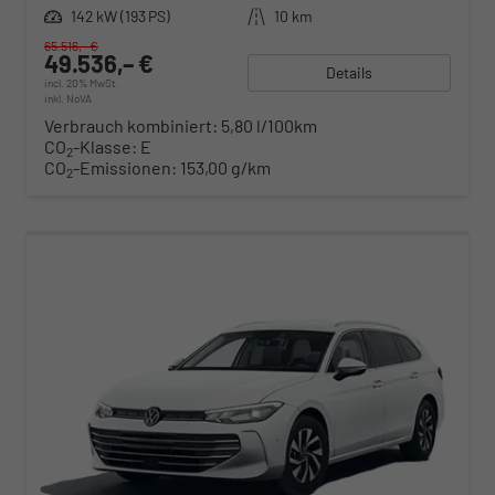
Leistung
142 kW (193 PS)
Kilometerstand
10 km
65.516,– €
49.536,– €
Details
incl. 20% MwSt.
inkl. NoVA
Verbrauch kombiniert:
5,80 l/100km
CO
-Klasse:
E
2
CO
-Emissionen:
153,00 g/km
2