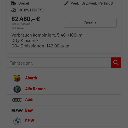
Kraftstoff
Diesel
Außenfarbe
Weiß, Oryxweiß Perlmutteffekt (0R)
Leistung
110 kW (150 PS)
62.480,– €
Details
incl. 20% MwSt.
inkl. NoVA
Verbrauch kombiniert:
5,40 l/100km
CO
-Klasse:
E
2
CO
-Emissionen:
142,00 g/km
2
Fahrzeugnr.
Abarth
Alfa Romeo
Audi
Baw
BMW