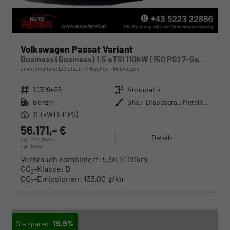
Volkswagen Passat Variant
Business (Business) 1.5 eTSI 110kW (150 PS) 7-Gang DSG
unverbindliche Lieferzeit:
7 Wochen
Neuwagen
Fahrzeugnr.
10399458
Getriebe
Automatik
Kraftstoff
Benzin
Außenfarbe
Grau, Diabasgrau Metallic (5X)
Leistung
110 kW (150 PS)
56.171,– €
Details
incl. 20% MwSt.
inkl. NoVA
Verbrauch kombiniert:
5,90 l/100km
CO
-Klasse:
D
2
CO
-Emissionen:
133,00 g/km
2
19,9%