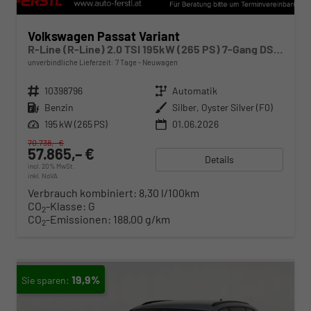
Volkswagen Passat Variant
R-Line (R-Line) 2.0 TSI 195kW (265 PS) 7-Gang DSG 4MOTION
unverbindliche Lieferzeit:
7 Tage
Neuwagen
Fahrzeugnr.
10398796
Getriebe
Automatik
Kraftstoff
Benzin
Außenfarbe
Silber, Oyster Silver (F0)
Leistung
195 kW (265 PS)
01.06.2026
70.738,– €
57.865,– €
Details
incl. 20% MwSt.
inkl. NoVA
Verbrauch kombiniert:
8,30 l/100km
CO
-Klasse:
G
2
CO
-Emissionen:
188,00 g/km
2
19,9%