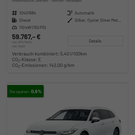
unverbindliche Lieferzeit:
7 Wochen
Neuwagen
Fahrzeugnr.
10401684
Getriebe
Automatik
Kraftstoff
Diesel
Außenfarbe
Silber, Oyster Silver Metallic (F0)
Leistung
110 kW (150 PS)
59.767,– €
Details
incl. 20% MwSt.
inkl. NoVA
Verbrauch kombiniert:
5,40 l/100km
CO
-Klasse:
E
2
CO
-Emissionen:
142,00 g/km
2
0,6%