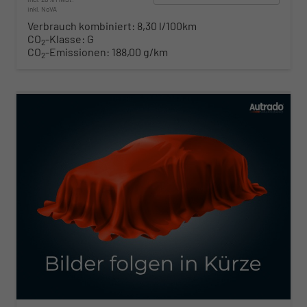
inkl. NoVA
Verbrauch kombiniert:
8,30 l/100km
CO
-Klasse:
G
2
CO
-Emissionen:
188,00 g/km
2