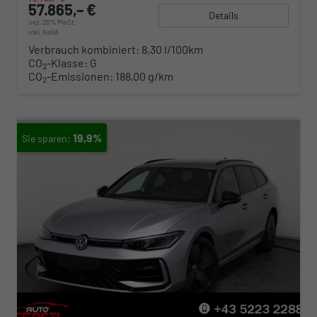
57.865,– €
Details
incl. 20% MwSt.
inkl. NoVA
Verbrauch kombiniert:
8,30 l/100km
CO
-Klasse:
G
2
CO
-Emissionen:
188,00 g/km
2
19,9%