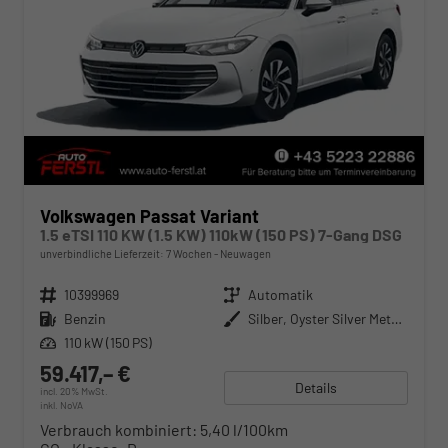
Volkswagen Passat Variant
1.5 eTSI 110 KW (1.5 KW) 110kW (150 PS) 7-Gang DSG
unverbindliche Lieferzeit:
7 Wochen
Neuwagen
Fahrzeugnr.
10399969
Getriebe
Automatik
Kraftstoff
Benzin
Außenfarbe
Silber, Oyster Silver Metallic (F0)
Leistung
110 kW (150 PS)
59.417,– €
Details
incl. 20% MwSt.
inkl. NoVA
Verbrauch kombiniert:
5,40 l/100km