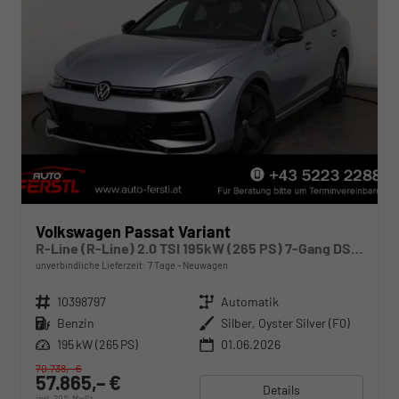
Volkswagen Passat Variant
R-Line (R-Line) 2.0 TSI 195kW (265 PS) 7-Gang DSG 4MOTION
unverbindliche Lieferzeit:
7 Tage
Neuwagen
Fahrzeugnr.
10398797
Getriebe
Automatik
Kraftstoff
Benzin
Außenfarbe
Silber, Oyster Silver (F0)
Leistung
195 kW (265 PS)
01.06.2026
70.738,– €
57.865,– €
Details
incl. 20% MwSt.