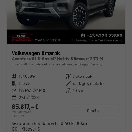
Volkswagen Amarok
Aventura AHK AssisP Matrix Klimaaut 20"LM
unverbindliche Lieferzeit:
7 Tage
Fahrzeug mit Tageszulassung
Fahrzeugnr.
10400844
Getriebe
Automatik
Kraftstoff
Diesel
Außenfarbe
dark grey metallic
Leistung
177 kW (241 PS)
Kilometerstand
10 km
27.07.2026
85.817,– €
Details
incl. 20% MwSt.
inkl. NoVA
Verbrauch kombiniert:
10,40 l/100km
CO
-Klasse:
G
2