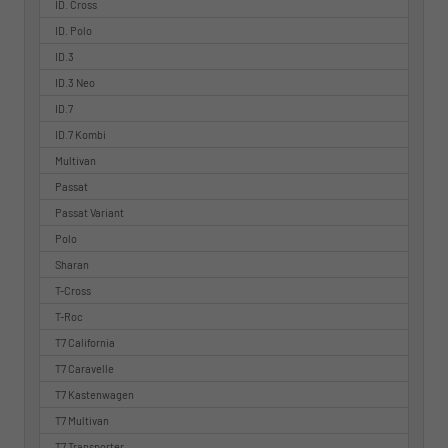
ID. Cross
ID. Polo
ID.3
ID.3 Neo
ID.7
ID.7 Kombi
Multivan
Passat
Passat Variant
Polo
Sharan
T-Cross
T-Roc
T7 California
T7 Caravelle
T7 Kastenwagen
T7 Multivan
T7 Transporter