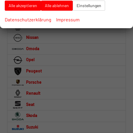
Mercedes-Benz
Alle akzeptieren
Alle ablehnen
Einstellungen
MG
Datenschutzerklärung
Impressum
Mitsubishi
Nissan
Omoda
Opel
Peugeot
Porsche
Renault
Seat
Skoda
Suzuki