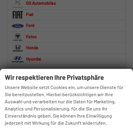
DS Automobiles
Fiat
Ford
Foton
Honda
Hyundai
Iveco
Wir respektieren Ihre Privatsphäre
Jaecoo
Unsere Website setzt Cookies ein, um unsere Dienste für
Jeep
Sie bereitzustellen. Hierbei berücksichtigen wir Ihre
Auswahl und verarbeiten nur die Daten für Marketing,
Kia
Analytics und Personalisierung, für die Sie uns Ihr
Lynk & Co
Einverständnis geben. Sie können Ihre Einwilligung
jederzeit mit Wirkung für die Zukunft widerrufen.
MAN