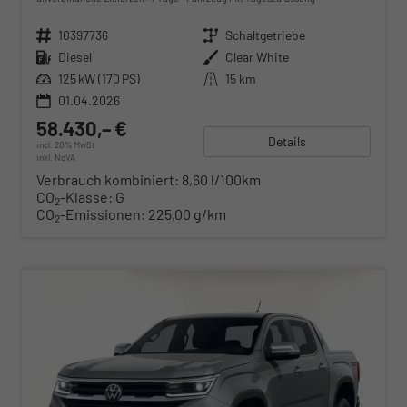
Fahrzeugnr.
10397736
Getriebe
Schaltgetriebe
Kraftstoff
Diesel
Außenfarbe
Clear White
Leistung
125 kW (170 PS)
Kilometerstand
15 km
01.04.2026
58.430,– €
Details
incl. 20% MwSt.
inkl. NoVA
Verbrauch kombiniert:
8,60 l/100km
CO
-Klasse:
G
2
CO
-Emissionen:
225,00 g/km
2