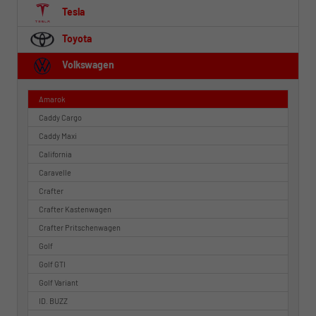
Tesla
Toyota
Volkswagen
Amarok
Caddy Cargo
Caddy Maxi
California
Caravelle
Crafter
Crafter Kastenwagen
Crafter Pritschenwagen
Golf
Golf GTI
Golf Variant
ID. BUZZ