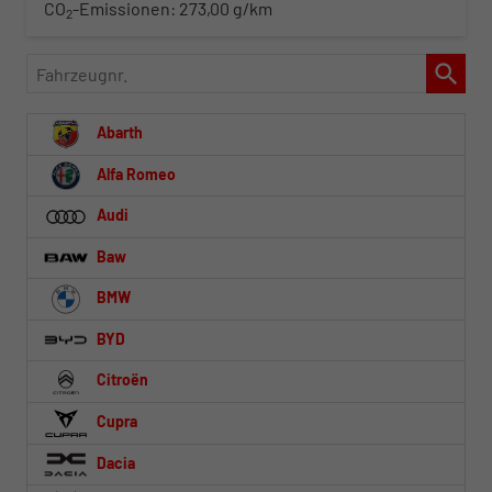
CO
-Emissionen:
273,00 g/km
2
Fahrzeugnr.
Abarth
Alfa Romeo
Audi
Baw
BMW
BYD
Citroën
Cupra
Dacia