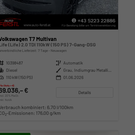
Volkswagen T7 Multivan
Life (Life) 2.0 TDI 110kW (150 PS) 7-Gang-DSG
unverbindliche Lieferzeit:
7 Tage
Neuwagen
Fahrzeugnr.
10398487
Getriebe
Automatik
Kraftstoff
Diesel
Außenfarbe
Grau, Indiumgrau Metallic (X3)
Leistung
110 kW (150 PS)
01.06.2026
74.144,– €
69.036,– €
Details
incl. 20% MwSt.
inkl. NoVA
Verbrauch kombiniert:
6,70 l/100km
CO
-Emissionen:
176,00 g/km
2