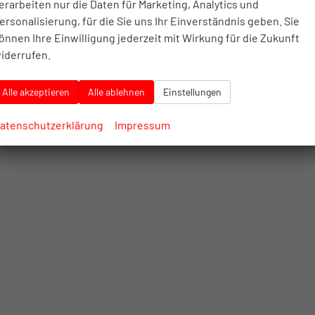
erarbeiten nur die Daten für Marketing, Analytics und
Leistung
110 kW (150 PS)
Kilometerstand
10 km
ersonalisierung, für die Sie uns Ihr Einverständnis geben. Sie
30.07.2025
önnen Ihre Einwilligung jederzeit mit Wirkung für die Zukunft
74.496,– €
69.530,– €
iderrufen.
Details
incl. 20% MwSt.
inkl. NoVA
Verbrauch kombiniert:
6,60 l/100km
Alle akzeptieren
Alle ablehnen
Einstellungen
CO
-Klasse:
F
2
CO
-Emissionen:
172,00 g/km
2
atenschutzerklärung
Impressum