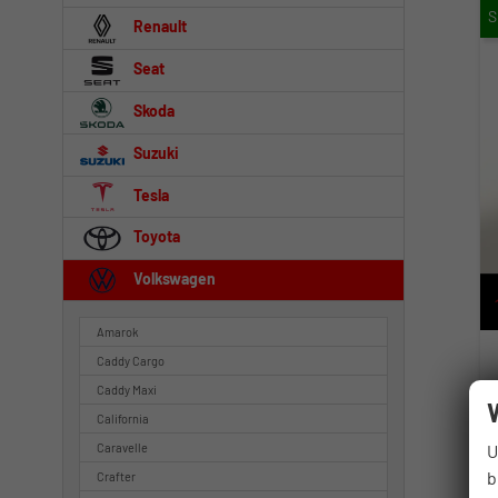
Renault
Seat
Skoda
Suzuki
Tesla
Toyota
Volkswagen
Amarok
Caddy Cargo
Caddy Maxi
California
U
Caravelle
b
Crafter