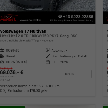
Volkswagen T7 Multivan
Life (Life) 2.0 TDI 110kW (150 PS) 7-Gang-DSG
unverbindliche Lieferzeit:
7 Tage
Neuwagen
Fahrzeugnr.
10398486
Getriebe
Automatik
Kraftstoff
Diesel
Außenfarbe
Grau, Indiumgrau Metallic (X3)
Leistung
110 kW (150 PS)
01.06.2026
74.144,– €
69.036,– €
Details
incl. 20% MwSt.
inkl. NoVA
Verbrauch kombiniert:
6,70 l/100km
CO
-Emissionen:
176,00 g/km
2