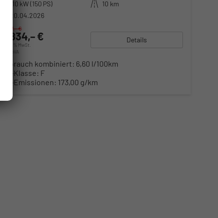
Leistung
110 kW (150 PS)
Kilometerstand
10 km
20.04.2026
75.017,– €
71.834,– €
Details
incl. 20% MwSt.
inkl. NoVA
Verbrauch kombiniert:
6,60 l/100km
CO
-Klasse:
F
2
CO
-Emissionen:
173,00 g/km
2