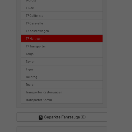
T-Cross
T-Roc
T7 California
T7 Caravelle
T7 Kastenwagen
T7 Multivan
T7 Transporter
Taigo
Tayron
Tiguan
Touareg
Touran
Transporter Kastenwagen
Transporter Kombi
Geparkte Fahrzeuge (
0
)