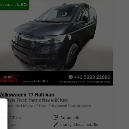
5,8%
Volkswagen T7 Multivan
L2 Style Tisch Matrix Nav eHK Keyl
unverbindliche Lieferzeit:
7 Tage
Fahrzeug mit Tageszulassung
Fahrzeugnr.
10401757
Getriebe
Automatik
Kraftstoff
Diesel
Außenfarbe
starlight blue metallic