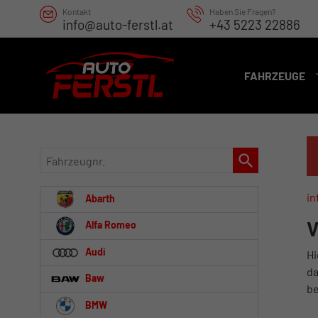
Kontakt
Haben Sie Fragen?
info@auto-ferstl.at
+43 5223 22886
FAHRZEUGE
Fahrzeugnr.
in
Abarth
V
Alfa Romeo
Audi
Hi
da
Baw
be
BMW