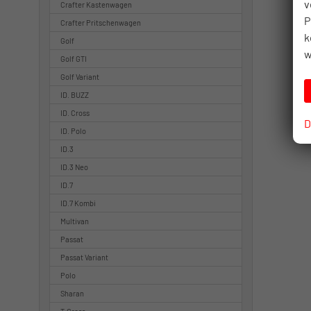
v
Crafter Kastenwagen
P
Crafter Pritschenwagen
k
Golf
w
Golf GTI
Golf Variant
ID. BUZZ
ID. Cross
D
ID. Polo
ID.3
ID.3 Neo
ID.7
ID.7 Kombi
Multivan
Passat
Passat Variant
Polo
Sharan