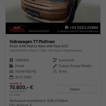
Volkswagen T7 Multivan
Style AHK Matrix Navi eHk Keyl ACC
unverbindliche Lieferzeit:
7 Tage
Fahrzeug mit Tageszulassung
Fahrzeugnr.
10380945
Getriebe
Automatik
Kraftstoff
Diesel
Außenfarbe
Copper Bronze Metallic
Leistung
110 kW (150 PS)
Kilometerstand
10 km
30.07.2025
74.496,– €
70.600,– €
Details
incl. 20% MwSt.
inkl. NoVA
Verbrauch kombiniert:
6,60 l/100km
CO
-Klasse:
F