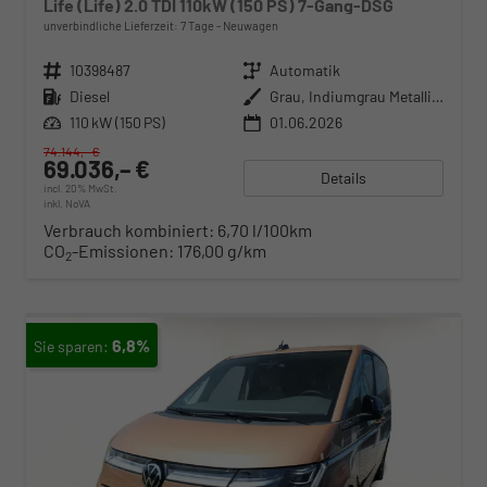
Life (Life) 2.0 TDI 110kW (150 PS) 7-Gang-DSG
unverbindliche Lieferzeit:
7 Tage
Neuwagen
Fahrzeugnr.
10398487
Getriebe
Automatik
Kraftstoff
Diesel
Außenfarbe
Grau, Indiumgrau Metallic (X3)
Leistung
110 kW (150 PS)
01.06.2026
74.144,– €
69.036,– €
Details
incl. 20% MwSt.
inkl. NoVA
Verbrauch kombiniert:
6,70 l/100km
CO
-Emissionen:
176,00 g/km
2
6,8%