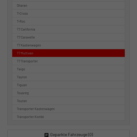
Sharan
T-Cross
T-Roc
T7 California
T7 Caravelle
T7 Kastenwagen
T7 Multivan
T7 Transporter
Taigo
Tayron
Tiguan
Touareg
Touran
Transporter Kastenwagen
Transporter Kombi
Geparkte Fahrzeuge (
0
)