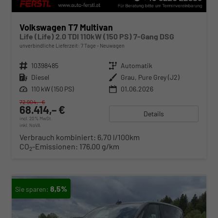
Volkswagen T7 Multivan
Life (Life) 2.0 TDI 110kW (150 PS) 7-Gang DSG
unverbindliche Lieferzeit:
7 Tage
Neuwagen
Fahrzeugnr.
10398485
Getriebe
Automatik
Kraftstoff
Diesel
Außenfarbe
Grau, Pure Grey (J2)
Leistung
110 kW (150 PS)
01.06.2026
72.904,– €
68.414,– €
Details
incl. 20% MwSt.
inkl. NoVA
Verbrauch kombiniert:
6,70 l/100km
CO
-Emissionen:
176,00 g/km
2
8,5%