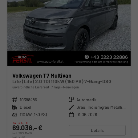
Volkswagen T7 Multivan
Life (Life) 2.0 TDI 110kW (150 PS) 7-Gang-DSG
unverbindliche Lieferzeit:
7 Tage
Neuwagen
Fahrzeugnr.
10398486
Getriebe
Automatik
Kraftstoff
Diesel
Außenfarbe
Grau, Indiumgrau Metallic (X3)
Leistung
110 kW (150 PS)
01.06.2026
74.144,– €
69.036,– €
Details
incl. 20% MwSt.
inkl. NoVA