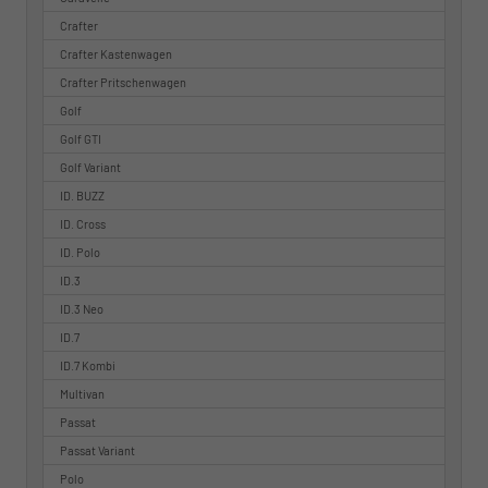
Crafter
Crafter Kastenwagen
Crafter Pritschenwagen
Golf
Golf GTI
Golf Variant
ID. BUZZ
ID. Cross
ID. Polo
ID.3
ID.3 Neo
ID.7
ID.7 Kombi
Multivan
Passat
Passat Variant
Polo