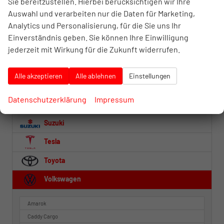
Sie bereitzustellen. Hierbei berücksichtigen wir Ihre
Opel
Auswahl und verarbeiten nur die Daten für Marketing,
Analytics und Personalisierung, für die Sie uns Ihr
Peugeot
Einverständnis geben. Sie können Ihre Einwilligung
Porsche
jederzeit mit Wirkung für die Zukunft widerrufen.
Renault
Alle akzeptieren
Alle ablehnen
Einstellungen
Seat
Datenschutzerklärung
Impressum
Skoda
Suzuki
Tesla
Toyota
Volkswagen
Amarok
Caddy Cargo