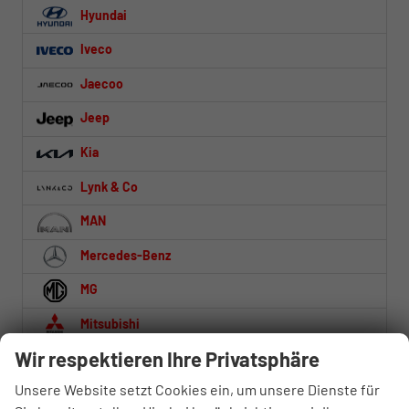
Hyundai
Iveco
Jaecoo
Jeep
Kia
Lynk & Co
MAN
Mercedes-Benz
MG
Mitsubishi
Wir respektieren Ihre Privatsphäre
Nissan
Unsere Website setzt Cookies ein, um unsere Dienste für
Omoda