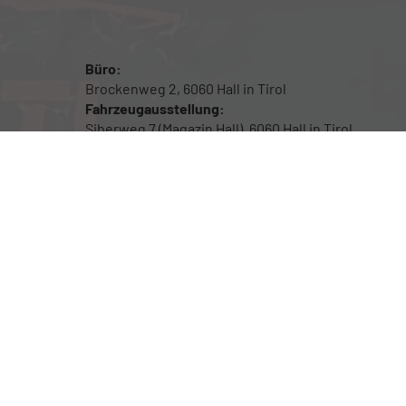
Büro:
Brockenweg 2, 6060 Hall in Tirol
Fahrzeugausstellung:
Siberweg 7 (Magazin Hall), 6060 Hall in Tirol
Öffnungszeiten
Fahrzeugausstellung: 24/7
Für Beratung sowie Probefahrten bitte um
Terminvereinbarung