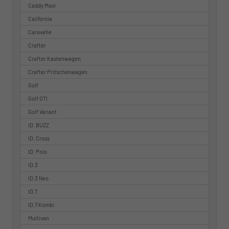
Caddy Maxi
California
Caravelle
Crafter
Crafter Kastenwagen
Crafter Pritschenwagen
Golf
Golf GTI
Golf Variant
ID. BUZZ
ID. Cross
ID. Polo
ID.3
ID.3 Neo
ID.7
ID.7 Kombi
Multivan