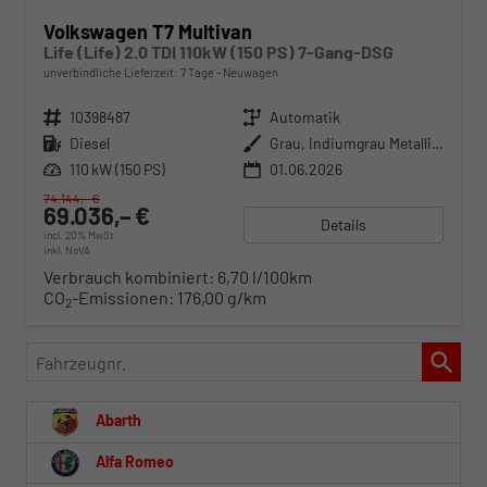
Volkswagen T7 Multivan
Life (Life) 2.0 TDI 110kW (150 PS) 7-Gang-DSG
unverbindliche Lieferzeit:
7 Tage
Neuwagen
Fahrzeugnr.
10398487
Getriebe
Automatik
Kraftstoff
Diesel
Außenfarbe
Grau, Indiumgrau Metallic (X3)
Leistung
110 kW (150 PS)
01.06.2026
74.144,– €
69.036,– €
Details
incl. 20% MwSt.
inkl. NoVA
Verbrauch kombiniert:
6,70 l/100km
CO
-Emissionen:
176,00 g/km
2
Fahrzeugnr.
Abarth
Alfa Romeo