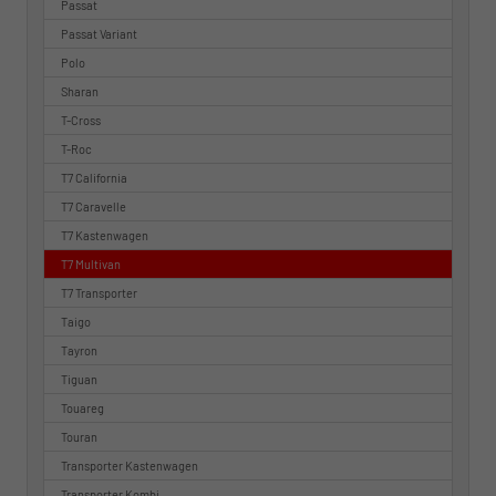
Passat
Passat Variant
Polo
Sharan
T-Cross
T-Roc
T7 California
T7 Caravelle
T7 Kastenwagen
T7 Multivan
T7 Transporter
Taigo
Tayron
Tiguan
Touareg
Touran
Transporter Kastenwagen
Transporter Kombi