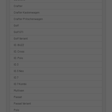
Crafter
Crafter Kastenwagen
Crafter Pritschenwagen
Golf
Golf GTI
Golf Variant
ID. BUZZ
ID. Cross
ID. Polo
ID.3
ID.3 Neo
ID.7
ID.7 Kombi
Multivan
Passat
Passat Variant
Polo