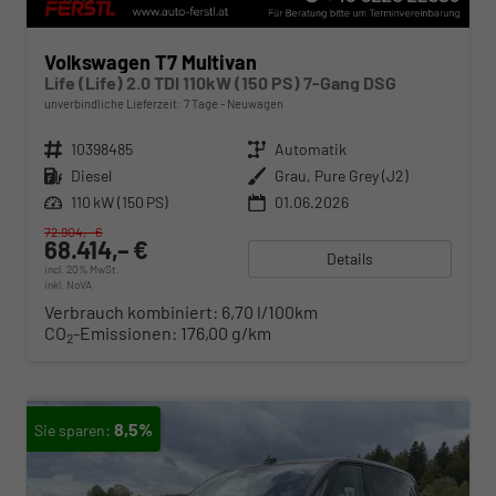
Volkswagen T7 Multivan
Life (Life) 2.0 TDI 110kW (150 PS) 7-Gang DSG
unverbindliche Lieferzeit:
7 Tage
Neuwagen
Fahrzeugnr.
10398485
Getriebe
Automatik
Kraftstoff
Diesel
Außenfarbe
Grau, Pure Grey (J2)
Leistung
110 kW (150 PS)
01.06.2026
72.904,– €
68.414,– €
Details
incl. 20% MwSt.
inkl. NoVA
Verbrauch kombiniert:
6,70 l/100km
CO
-Emissionen:
176,00 g/km
2
8,5%