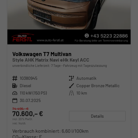
Volkswagen T7 Multivan
Style AHK Matrix Navi eHk Keyl ACC
unverbindliche Lieferzeit:
7 Tage
Fahrzeug mit Tageszulassung
Fahrzeugnr.
10380945
Getriebe
Automatik
Kraftstoff
Diesel
Außenfarbe
Copper Bronze Metallic
Leistung
110 kW (150 PS)
Kilometerstand
10 km
30.07.2025
74.496,– €
70.600,– €
Details
incl. 20% MwSt.
inkl. NoVA
Verbrauch kombiniert:
6,60 l/100km
CO
-Klasse:
F