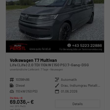
Volkswagen T7 Multivan
Life (Life) 2.0 TDI 110kW (150 PS) 7-Gang-DSG
unverbindliche Lieferzeit:
7 Tage
Neuwagen
Fahrzeugnr.
10398486
Getriebe
Automatik
Kraftstoff
Diesel
Außenfarbe
Grau, Indiumgrau Metallic (X3)
Leistung
110 kW (150 PS)
01.06.2026
74.144,– €
69.036,– €
Details
incl. 20% MwSt.
inkl. NoVA