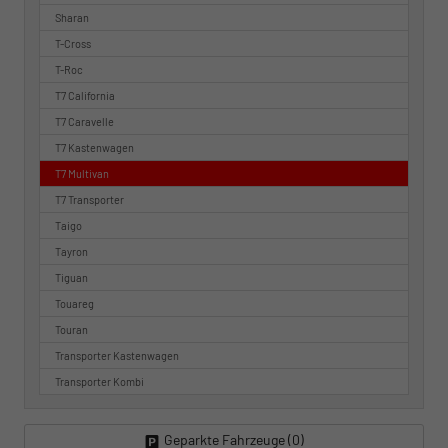
Sharan
T-Cross
T-Roc
T7 California
T7 Caravelle
T7 Kastenwagen
T7 Multivan
T7 Transporter
Taigo
Tayron
Tiguan
Touareg
Touran
Transporter Kastenwagen
Transporter Kombi
Geparkte Fahrzeuge (
0
)