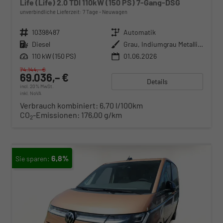
Life (Life) 2.0 TDI 110kW (150 PS) 7-Gang-DSG
unverbindliche Lieferzeit:
7 Tage
Neuwagen
Fahrzeugnr.
10398487
Getriebe
Automatik
Kraftstoff
Diesel
Außenfarbe
Grau, Indiumgrau Metallic (X3)
Leistung
110 kW (150 PS)
01.06.2026
74.144,– €
69.036,– €
Details
incl. 20% MwSt.
inkl. NoVA
Verbrauch kombiniert:
6,70 l/100km
CO
-Emissionen:
176,00 g/km
2
6,8%