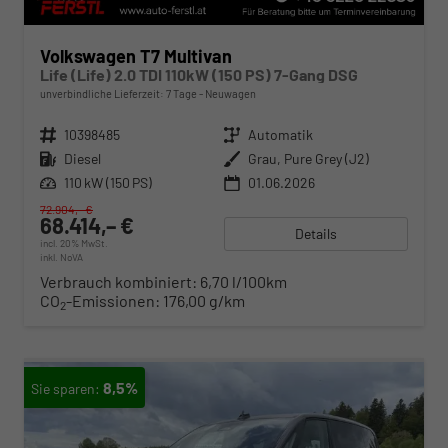
Volkswagen T7 Multivan
Life (Life) 2.0 TDI 110kW (150 PS) 7-Gang DSG
unverbindliche Lieferzeit:
7 Tage
Neuwagen
Fahrzeugnr.
10398485
Getriebe
Automatik
Kraftstoff
Diesel
Außenfarbe
Grau, Pure Grey (J2)
Leistung
110 kW (150 PS)
01.06.2026
72.904,– €
68.414,– €
Details
incl. 20% MwSt.
inkl. NoVA
Verbrauch kombiniert:
6,70 l/100km
CO
-Emissionen:
176,00 g/km
2
8,5%