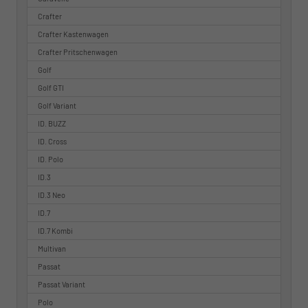
Crafter
Crafter Kastenwagen
Crafter Pritschenwagen
Golf
Golf GTI
Golf Variant
ID. BUZZ
ID. Cross
ID. Polo
ID.3
ID.3 Neo
ID.7
ID.7 Kombi
Multivan
Passat
Passat Variant
Polo