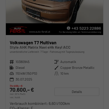
Volkswagen T7 Multivan
Style AHK Matrix Navi eHk Keyl ACC
unverbindliche Lieferzeit:
7 Tage
Fahrzeug mit Tageszulassung
Fahrzeugnr.
10380945
Getriebe
Automatik
Kraftstoff
Diesel
Außenfarbe
Copper Bronze Metallic
Leistung
110 kW (150 PS)
Kilometerstand
10 km
30.07.2025
74.496,– €
70.600,– €
Details
incl. 20% MwSt.
inkl. NoVA
Verbrauch kombiniert:
6,60 l/100km
CO
-Klasse:
F