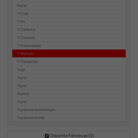
Sharan
T-Cross
T-Roc
T7 California
T7 Caravelle
T7 Kastenwagen
T7 Multivan
T7 Transporter
Taigo
Tayron
Tiguan
Touareg
Touran
Transporter Kastenwagen
Transporter Kombi
Geparkte Fahrzeuge (
0
)