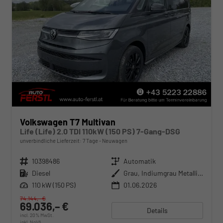
Volkswagen T7 Multivan
Life (Life) 2.0 TDI 110kW (150 PS) 7-Gang-DSG
unverbindliche Lieferzeit:
7 Tage
Neuwagen
Fahrzeugnr.
10398486
Getriebe
Automatik
Kraftstoff
Diesel
Außenfarbe
Grau, Indiumgrau Metallic (X3)
Leistung
110 kW (150 PS)
01.06.2026
74.144,– €
69.036,– €
Details
incl. 20% MwSt.
inkl. NoVA