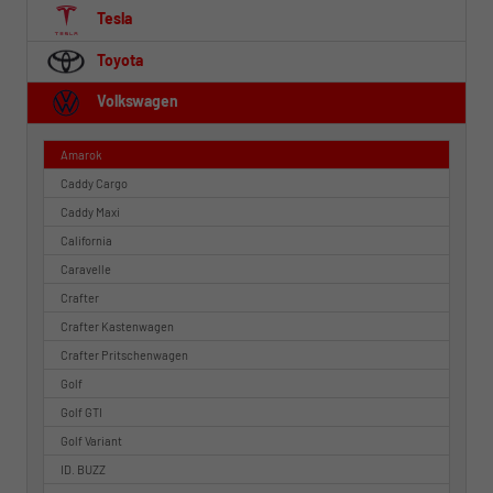
Tesla
Toyota
Volkswagen
Amarok
Caddy Cargo
Caddy Maxi
California
Caravelle
Crafter
Crafter Kastenwagen
Crafter Pritschenwagen
Golf
Golf GTI
Golf Variant
ID. BUZZ