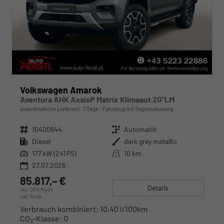
Volkswagen Amarok
Aventura AHK AssisP Matrix Klimaaut 20"LM
unverbindliche Lieferzeit:
7 Tage
Fahrzeug mit Tageszulassung
Fahrzeugnr.
10400844
Getriebe
Automatik
Kraftstoff
Diesel
Außenfarbe
dark grey metallic
Leistung
177 kW (241 PS)
Kilometerstand
10 km
27.07.2026
85.817,– €
Details
incl. 20% MwSt.
inkl. NoVA
Verbrauch kombiniert:
10,40 l/100km
CO
-Klasse:
G
2