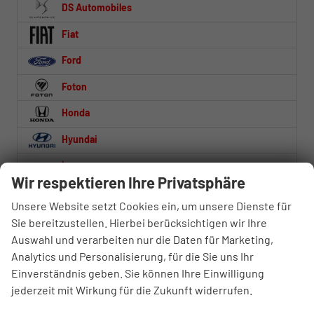
DS Automobiles
Fiat
Ford
Foton
Honda
Hyundai
Iveco
Wir respektieren Ihre Privatsphäre
Jaecoo
Unsere Website setzt Cookies ein, um unsere Dienste für
Jeep
Sie bereitzustellen. Hierbei berücksichtigen wir Ihre
Auswahl und verarbeiten nur die Daten für Marketing,
Kia
Analytics und Personalisierung, für die Sie uns Ihr
Lynk & Co
Einverständnis geben. Sie können Ihre Einwilligung
jederzeit mit Wirkung für die Zukunft widerrufen.
MAN