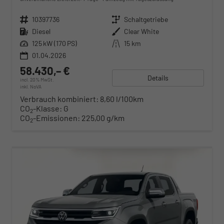
Fahrzeugnr.
10397736
Getriebe
Schaltgetriebe
Kraftstoff
Diesel
Außenfarbe
Clear White
Leistung
125 kW (170 PS)
Kilometerstand
15 km
01.04.2026
58.430,– €
Details
incl. 20% MwSt.
inkl. NoVA
Verbrauch kombiniert:
8,60 l/100km
CO
-Klasse:
G
2
CO
-Emissionen:
225,00 g/km
2