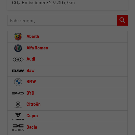
CO
-Emissionen:
273,00 g/km
2
Fahrzeugnr.
Abarth
Alfa Romeo
Audi
Baw
BMW
BYD
Citroën
Cupra
Dacia