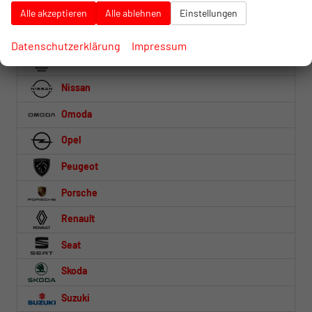
Mercedes-Benz
Alle akzeptieren
Alle ablehnen
Einstellungen
MG
Datenschutzerklärung
Impressum
Mitsubishi
Nissan
Omoda
Opel
Peugeot
Porsche
Renault
Seat
Skoda
Suzuki