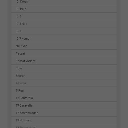
ID. Cross
ID. Polo
ID.3
ID.3 Neo
ID.7
ID.7 Kombi
Multivan
Passat
Passat Variant
Polo
Sharan
T-Cross
T-Roc
T7 California
T7 Caravelle
T7 Kastenwagen
T7 Multivan
T7 Transporter