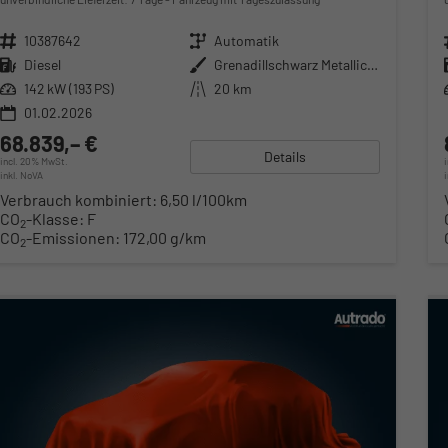
Fahrzeugnr.
10387642
Getriebe
Automatik
Kraftstoff
Diesel
Außenfarbe
Grenadillschwarz Metallic (2T)
Leistung
142 kW (193 PS)
Kilometerstand
20 km
01.02.2026
68.839,– €
Details
incl. 20% MwSt.
inkl. NoVA
Verbrauch kombiniert:
6,50 l/100km
CO
-Klasse:
F
2
CO
-Emissionen:
172,00 g/km
2