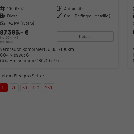
Fahrzeugnr.
10401692
Getriebe
Automatik
Kraftstoff
Diesel
Außenfarbe
Grau, Delfingrau Metallic (B0)
Leistung
142 kW (193 PS)
87.385,– €
Details
incl. 20% MwSt.
inkl. NoVA
Verbrauch kombiniert:
6,80 l/100km
CO
-Klasse:
G
2
CO
-Emissionen:
180,00 g/km
2
Datensätze pro Seite:
10
20
50
100
250