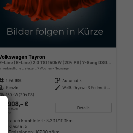
Volkswagen Tayron
R-Line (R-Line) 2.0 TSI 150kW (204 PS) 7-Gang DSG 4Motion
unverbindliche Lieferzeit:
7 Wochen
Neuwagen
Fahrzeugnr.
10401690
Getriebe
Automatik
Kraftstoff
Benzin
Außenfarbe
Weiß, Oryxweiß Perlmutteffekt (0R)
Leistung
150 kW (204 PS)
84.908,– €
Details
incl. 20% MwSt.
inkl. NoVA
Verbrauch kombiniert:
8,20 l/100km
CO
-Klasse:
G
2
CO
-Emissionen:
187,00 g/km
2