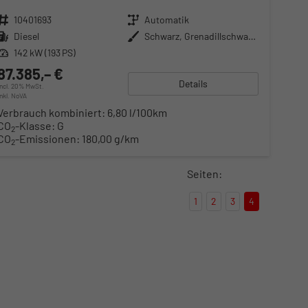
Fahrzeugnr.
10401693
Getriebe
Automatik
Kraftstoff
Diesel
Außenfarbe
Schwarz, Grenadillschwarz Metallic (0E)
Leistung
142 kW (193 PS)
87.385,– €
Details
incl. 20% MwSt.
inkl. NoVA
Verbrauch kombiniert:
6,80 l/100km
CO
-Klasse:
G
2
CO
-Emissionen:
180,00 g/km
2
Seiten:
1
2
3
4