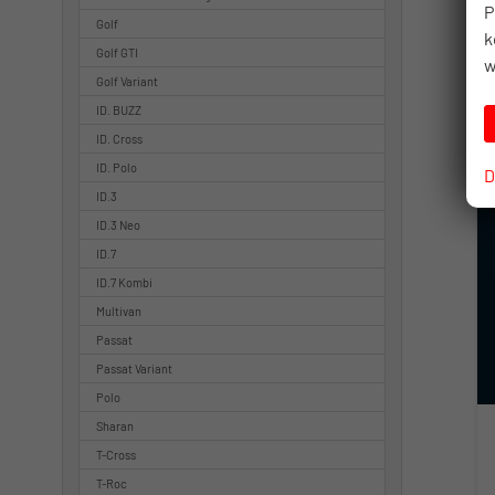
P
Golf
k
Golf GTI
w
Golf Variant
ID. BUZZ
ID. Cross
ID. Polo
D
ID.3
ID.3 Neo
ID.7
ID.7 Kombi
Multivan
Passat
Passat Variant
Polo
Sharan
T-Cross
T-Roc