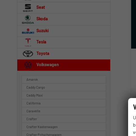
Seat
Skoda
Suzuki
Tesla
Toyota
Volkswagen
Amarok
Caddy Cargo
Caddy Maxi
California
Caravelle
U
Crafter
b
Crafter Kastenwagen
v
Crafter Pritschenwagen