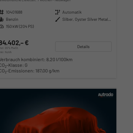
Fahrzeugnr.
10401688
Getriebe
Automatik
Kraftstoff
Benzin
Außenfarbe
Silber, Oyster Silver Metallic (F0)
Leistung
150 kW (204 PS)
84.402,– €
Details
incl. 20% MwSt.
inkl. NoVA
Verbrauch kombiniert:
8,20 l/100km
CO
-Klasse:
G
2
CO
-Emissionen:
187,00 g/km
2