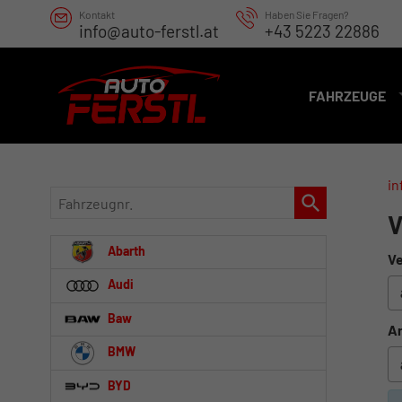
Kontakt
Haben Sie Fragen?
info@auto-ferstl.at
+43 5223 22886
FAHRZEUGE
in
Fahrzeugnr.
V
Abarth
Ve
Audi
Baw
An
BMW
BYD