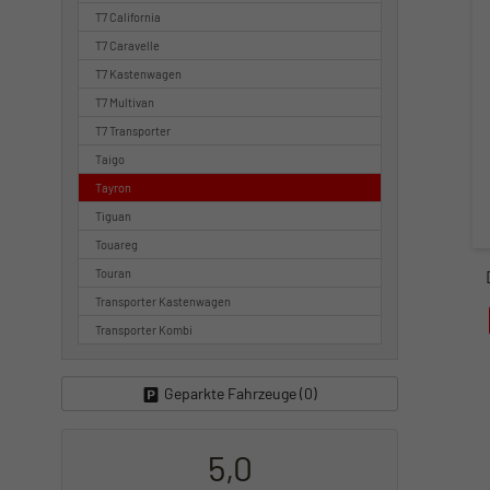
T7 California
T7 Caravelle
T7 Kastenwagen
T7 Multivan
T7 Transporter
Taigo
Tayron
Tiguan
Touareg
Touran
Transporter Kastenwagen
Transporter Kombi
Geparkte Fahrzeuge (
0
)
5,0