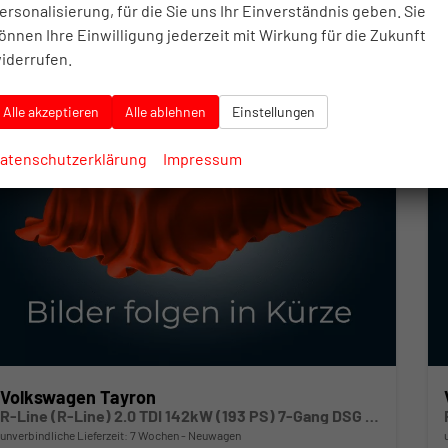
ersonalisierung, für die Sie uns Ihr Einverständnis geben. Sie
önnen Ihre Einwilligung jederzeit mit Wirkung für die Zukunft
iderrufen.
Alle akzeptieren
Alle ablehnen
Einstellungen
atenschutzerklärung
Impressum
Volkswagen Tayron
R-Line (R-Line) 2.0 TDI 142kW (193 PS) 7-Gang DSG 4Motion
unverbindliche Lieferzeit:
7 Wochen
Neuwagen