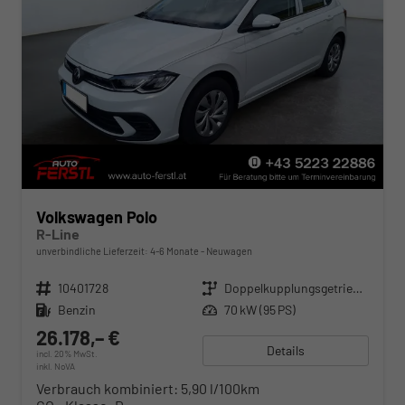
Volkswagen Polo
R-Line
unverbindliche Lieferzeit: 4-6 Monate
Neuwagen
Fahrzeugnr.
10401728
Getriebe
Doppelkupplungsgetriebe (DSG)
Kraftstoff
Benzin
Leistung
70 kW (95 PS)
26.178,– €
Details
incl. 20% MwSt.
inkl. NoVA
Verbrauch kombiniert:
5,90 l/100km