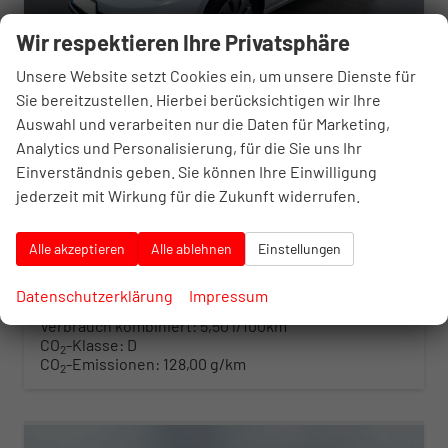
Wir respektieren Ihre Privatsphäre
Unsere Website setzt Cookies ein, um unsere Dienste für
Sie bereitzustellen. Hierbei berücksichtigen wir Ihre
Auswahl und verarbeiten nur die Daten für Marketing,
Volkswagen Polo
Analytics und Personalisierung, für die Sie uns Ihr
Limited
Einverständnis geben. Sie können Ihre Einwilligung
unverbindliche Lieferzeit: 4-6 Monate
Neuwagen
jederzeit mit Wirkung für die Zukunft widerrufen.
Fahrzeugnr.
10369119
Getriebe
Doppelkupplungsgetriebe (DSG)
Kraftstoff
Benzin
Leistung
85 kW (116 PS)
Alle akzeptieren
Alle ablehnen
Einstellungen
27.502,– €
Details
incl. 20% MwSt.
Datenschutzerklärung
Impressum
inkl. NoVA
Verbrauch kombiniert:
5,50 l/100km
CO
-Klasse:
D
2
CO
-Emissionen:
128,00 g/km
2