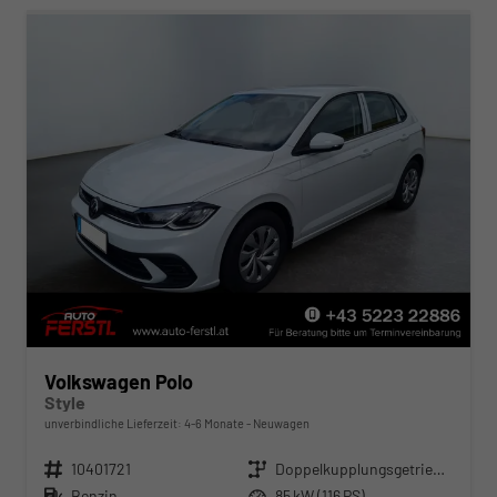
Volkswagen Polo
Style
unverbindliche Lieferzeit: 4-6 Monate
Neuwagen
Fahrzeugnr.
10401721
Getriebe
Doppelkupplungsgetriebe (DSG)
Kraftstoff
Benzin
Leistung
85 kW (116 PS)