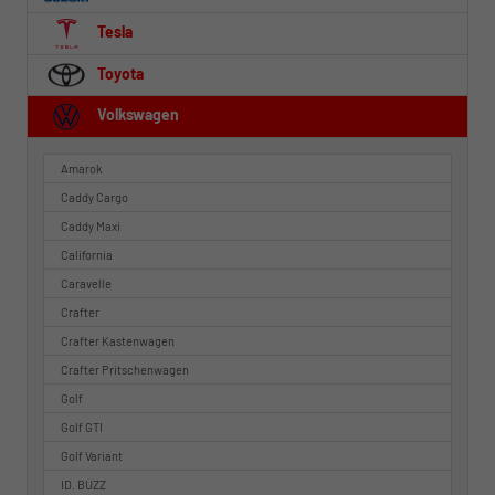
Tesla
Toyota
Volkswagen
Amarok
Caddy Cargo
Caddy Maxi
California
Caravelle
Crafter
Crafter Kastenwagen
Crafter Pritschenwagen
Golf
Golf GTI
Golf Variant
ID. BUZZ