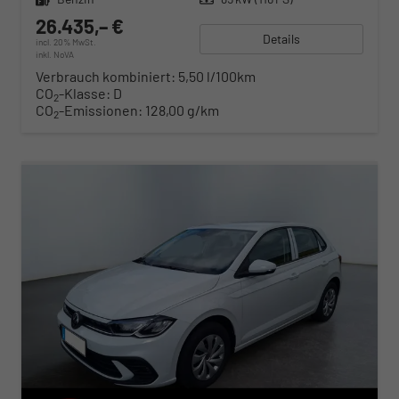
26.435,– €
Details
incl. 20% MwSt.
inkl. NoVA
Verbrauch kombiniert:
5,50 l/100km
CO
-Klasse:
D
2
CO
-Emissionen:
128,00 g/km
2