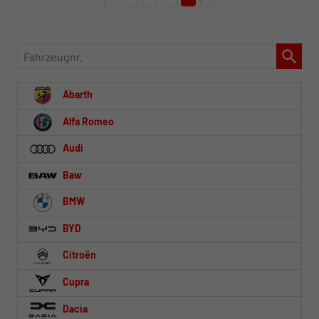
Fahrzeugnr.
Abarth
Alfa Romeo
Audi
Baw
BMW
BYD
Citroën
Cupra
Dacia