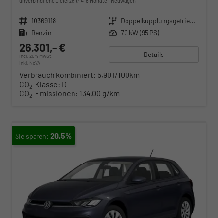
unverbindliche Lieferzeit: 4-6 Monate
Neuwagen
Fahrzeugnr.
10369118
Getriebe
Doppelkupplungsgetriebe (DSG)
Kraftstoff
Benzin
Leistung
70 kW (95 PS)
26.301,– €
Details
incl. 20% MwSt.
inkl. NoVA
Verbrauch kombiniert:
5,90 l/100km
CO
-Klasse:
D
2
CO
-Emissionen:
134,00 g/km
2
20,5%