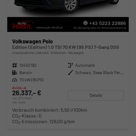
Volkswagen Polo
Edition (Edition) 1.0 TSI 70 KW (95 PS) 7-Gang DSG
unverbindliche Lieferzeit:
10 Wochen
Neuwagen
Fahrzeugnr.
10402182
Getriebe
Automatik
Kraftstoff
Benzin
Außenfarbe
Schwarz, Deep Black Perleffekt (2T)
Leistung
70 kW (95 PS)
31.713,– €
26.337,– €
Details
incl. 20% MwSt.
inkl. NoVA
Verbrauch kombiniert:
5,50 l/100km
CO
-Klasse:
D
2
CO
-Emissionen:
126,00 g/km
2