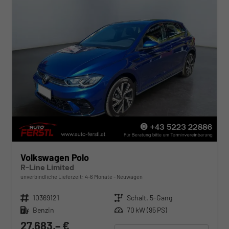
Volkswagen Polo
R-Line Limited
unverbindliche Lieferzeit: 4-6 Monate
Neuwagen
Fahrzeugnr.
10369121
Getriebe
Schalt. 5-Gang
Kraftstoff
Benzin
Leistung
70 kW (95 PS)
27.683,– €