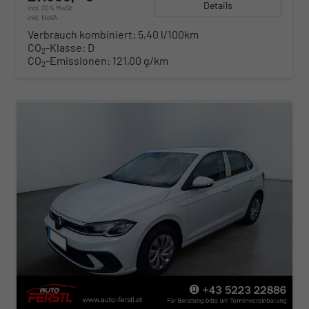
Details
incl. 20% MwSt.
inkl. NoVA
Verbrauch kombiniert:
5,40 l/100km
CO
-Klasse:
D
2
CO
-Emissionen:
121,00 g/km
2