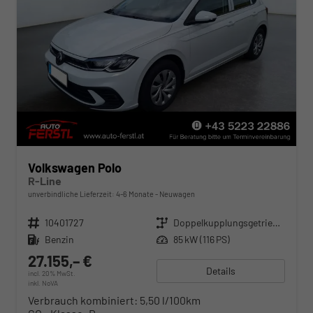
Volkswagen Polo
R-Line
unverbindliche Lieferzeit: 4-6 Monate
Neuwagen
Fahrzeugnr.
10401727
Getriebe
Doppelkupplungsgetriebe (DSG)
Kraftstoff
Benzin
Leistung
85 kW (116 PS)
27.155,– €
Details
incl. 20% MwSt.
inkl. NoVA
Verbrauch kombiniert:
5,50 l/100km