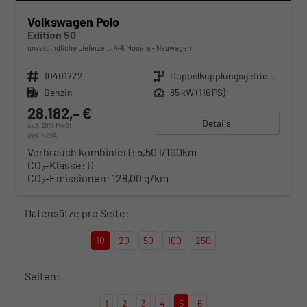
Volkswagen Polo
Edition 50
unverbindliche Lieferzeit: 4-6 Monate
Neuwagen
Fahrzeugnr.
10401722
Getriebe
Doppelkupplungsgetriebe (DSG)
Kraftstoff
Benzin
Leistung
85 kW (116 PS)
28.182,– €
Details
incl. 20% MwSt.
inkl. NoVA
Verbrauch kombiniert:
5,50 l/100km
CO
-Klasse:
D
2
CO
-Emissionen:
128,00 g/km
2
Datensätze pro Seite:
10
20
50
100
250
Seiten:
1
2
3
4
5
6