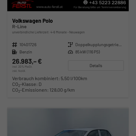
Volkswagen Polo
R-Line
unverbindliche Lieferzeit: 4-6 Monate
Neuwagen
Fahrzeugnr.
10401726
Getriebe
Doppelkupplungsgetriebe (DSG)
Kraftstoff
Benzin
Leistung
85 kW (116 PS)
26.983,– €
Details
incl. 20% MwSt.
inkl. NoVA
Verbrauch kombiniert:
5,50 l/100km
CO
-Klasse:
D
2
CO
-Emissionen:
128,00 g/km
2