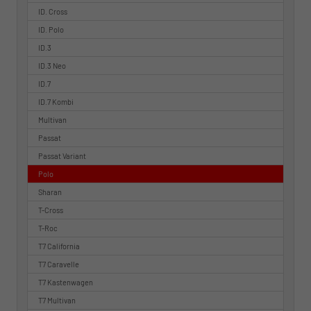
ID. Cross
ID. Polo
ID.3
ID.3 Neo
ID.7
ID.7 Kombi
Multivan
Passat
Passat Variant
Polo
Sharan
T-Cross
T-Roc
T7 California
T7 Caravelle
T7 Kastenwagen
T7 Multivan