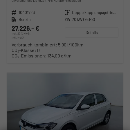
unverbindliche Lieferzeit: 4-6 Monate
Neuwagen
Fahrzeugnr.
10401723
Getriebe
Doppelkupplungsgetriebe (DSG)
Kraftstoff
Benzin
Leistung
70 kW (95 PS)
27.226,– €
Details
incl. 20% MwSt.
inkl. NoVA
Verbrauch kombiniert:
5,90 l/100km
CO
-Klasse:
D
2
CO
-Emissionen:
134,00 g/km
2