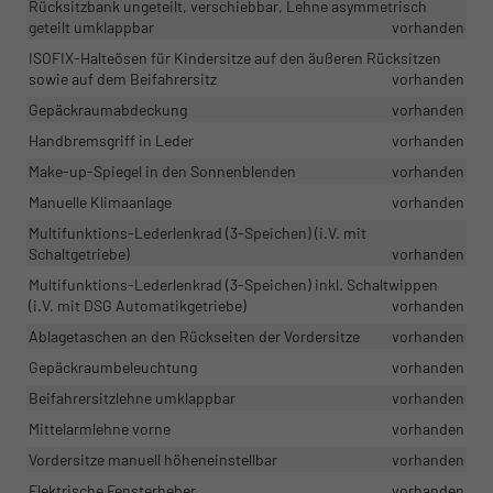
Rücksitzbank ungeteilt, verschiebbar, Lehne asymmetrisch
geteilt umklappbar
vorhanden
ISOFIX-Halteösen für Kindersitze auf den äußeren Rücksitzen
sowie auf dem Beifahrersitz
vorhanden
Gepäckraumabdeckung
vorhanden
Handbremsgriff in Leder
vorhanden
Make-up-Spiegel in den Sonnenblenden
vorhanden
Manuelle Klimaanlage
vorhanden
Multifunktions-Lederlenkrad (3-Speichen) (i.V. mit
Schaltgetriebe)
vorhanden
Multifunktions-Lederlenkrad (3-Speichen) inkl. Schaltwippen
(i.V. mit DSG Automatikgetriebe)
vorhanden
Ablagetaschen an den Rückseiten der Vordersitze
vorhanden
Gepäckraumbeleuchtung
vorhanden
Beifahrersitzlehne umklappbar
vorhanden
Mittelarmlehne vorne
vorhanden
Vordersitze manuell höheneinstellbar
vorhanden
Elektrische Fensterheber
vorhanden