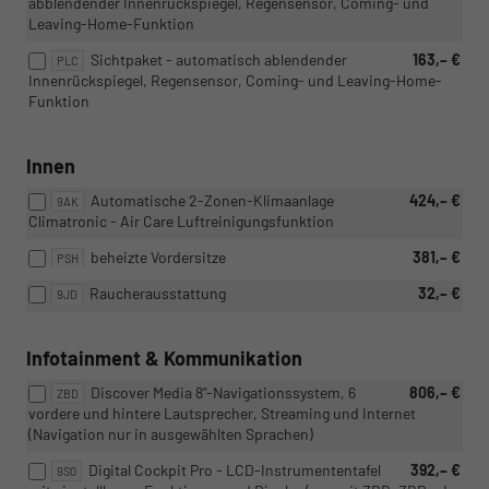
abblendender Innenrückspiegel, Regensensor, Coming- und
Leaving-Home-Funktion
Sichtpaket - automatisch ablendender
163,– €
PLC
Innenrückspiegel, Regensensor, Coming- und Leaving-Home-
Funktion
Innen
Automatische 2-Zonen-Klimaanlage
424,– €
9AK
Climatronic - Air Care Luftreinigungsfunktion
beheizte Vordersitze
381,– €
PSH
Raucherausstattung
32,– €
9JD
Infotainment & Kommunikation
Discover Media 8"-Navigationssystem, 6
806,– €
ZBD
vordere und hintere Lautsprecher, Streaming und Internet
(Navigation nur in ausgewählten Sprachen)
Digital Cockpit Pro - LCD-Instrumententafel
392,– €
9S0