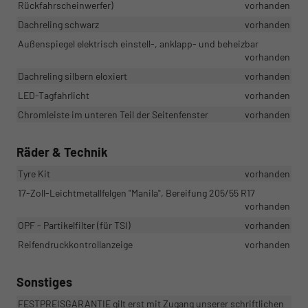
Rückfahrscheinwerfer)
vorhanden
Dachreling schwarz
vorhanden
Außenspiegel elektrisch einstell-, anklapp- und beheizbar
vorhanden
Dachreling silbern eloxiert
vorhanden
LED-Tagfahrlicht
vorhanden
Chromleiste im unteren Teil der Seitenfenster
vorhanden
Räder & Technik
Tyre Kit
vorhanden
17-Zoll-Leichtmetallfelgen "Manila", Bereifung 205/55 R17
vorhanden
OPF - Partikelfilter (für TSI)
vorhanden
Reifendruckkontrollanzeige
vorhanden
Sonstiges
FESTPREISGARANTIE gilt erst mit Zugang unserer schriftlichen