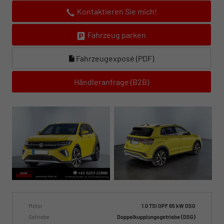
Kontaktieren Sie mich!
Fahrzeug parken
Fahrzeugexposé (PDF)
Händleranfrage (B2B)
Motor
1.0 TSI OPF 85 kW DSG
Getriebe
Doppelkupplungsgetriebe (DSG)