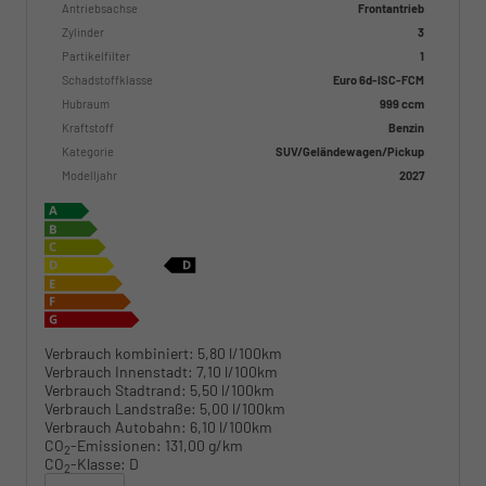
Antriebsachse
Frontantrieb
Zylinder
3
Partikelfilter
1
Schadstoffklasse
Euro 6d-ISC-FCM
Hubraum
999 ccm
Kraftstoff
Benzin
Kategorie
SUV/Geländewagen/Pickup
Modelljahr
2027
Verbrauch kombiniert:
5,80 l/100km
Verbrauch Innenstadt:
7,10 l/100km
Verbrauch Stadtrand:
5,50 l/100km
Verbrauch Landstraße:
5,00 l/100km
Verbrauch Autobahn:
6,10 l/100km
CO
-Emissionen:
131,00 g/km
2
CO
-Klasse:
D
2