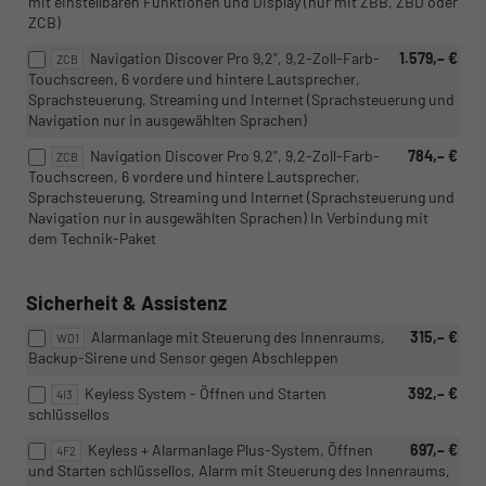
mit einstellbaren Funktionen und Display (nur mit ZBB, ZBD oder
ZCB)
Navigation Discover Pro 9,2", 9,2-Zoll-Farb-
1.579,– €
ZCB
Touchscreen, 6 vordere und hintere Lautsprecher,
Sprachsteuerung, Streaming und Internet (Sprachsteuerung und
Navigation nur in ausgewählten Sprachen)
Navigation Discover Pro 9,2", 9,2-Zoll-Farb-
784,– €
ZCB
Touchscreen, 6 vordere und hintere Lautsprecher,
Sprachsteuerung, Streaming und Internet (Sprachsteuerung und
Navigation nur in ausgewählten Sprachen) In Verbindung mit
dem Technik-Paket
Sicherheit & Assistenz
Alarmanlage mit Steuerung des Innenraums,
315,– €
WD1
Backup-Sirene und Sensor gegen Abschleppen
Keyless System - Öffnen und Starten
392,– €
4I3
schlüssellos
Keyless + Alarmanlage Plus-System, Öffnen
697,– €
4F2
und Starten schlüssellos, Alarm mit Steuerung des Innenraums,