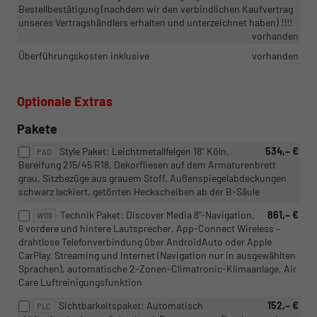
Bestellbestätigung (nachdem wir den verbindlichen Kaufvertrag
unseres Vertragshändlers erhalten und unterzeichnet haben) !!!!
vorhanden
Überführungskosten inklusive
vorhanden
Optionale Extras
Pakete
Style Paket: Leichtmetallfelgen 18" Köln,
534,– €
PAD
Bereifung 215/45 R18, Dekorfliesen auf dem Armaturenbrett
grau, Sitzbezüge aus grauem Stoff, Außenspiegelabdeckungen
schwarz lackiert, getönten Heckscheiben ab der B-Säule
Technik Paket: Discover Media 8"-Navigation,
861,– €
W09
6 vordere und hintere Lautsprecher, App-Connect Wireless –
drahtlose Telefonverbindung über AndroidAuto oder Apple
CarPlay, Streaming und Internet (Navigation nur in ausgewählten
Sprachen), automatische 2-Zonen-Climatronic-Klimaanlage, Air
Care Luftreinigungsfunktion
Sichtbarkeitspaket: Automatisch
152,– €
PLC