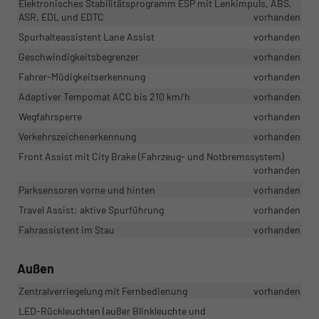
Elektronisches Stabilitätsprogramm ESP mit Lenkimpuls, ABS,
ASR, EDL und EDTC
vorhanden
Spurhalteassistent Lane Assist
vorhanden
Geschwindigkeitsbegrenzer
vorhanden
Fahrer-Müdigkeitserkennung
vorhanden
Adaptiver Tempomat ACC bis 210 km/h
vorhanden
Wegfahrsperre
vorhanden
Verkehrszeichenerkennung
vorhanden
Front Assist mit City Brake (Fahrzeug- und Notbremssystem)
vorhanden
Parksensoren vorne und hinten
vorhanden
Travel Assist: aktive Spurführung
vorhanden
Fahrassistent im Stau
vorhanden
Außen
Zentralverriegelung mit Fernbedienung
vorhanden
LED-Rückleuchten (außer Blinkleuchte und