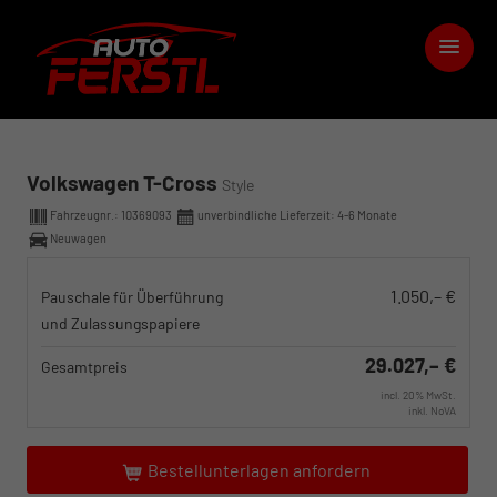
Volkswagen T-Cross
Style
Fahrzeugnr.:
10369093
unverbindliche Lieferzeit: 4-6 Monate
Neuwagen
1.050,– €
Pauschale für Überführung
und Zulassungspapiere
29.027,– €
Gesamtpreis
incl. 20% MwSt.
inkl. NoVA
Bestellunterlagen anfordern