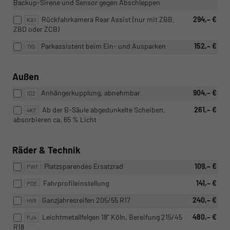
Backup-Sirene und Sensor gegen Abschleppen
Rückfahrkamera Rear Assist (nur mit ZBB,
294,– €
KA1
ZBD oder ZCB)
Parkassistent beim Ein- und Ausparken
152,– €
7X5
Außen
Anhängerkupplung, abnehmbar
904,– €
1D2
Ab der B-Säule abgedunkelte Scheiben,
261,– €
4KF
absorbieren ca. 65 % Licht
Räder & Technik
Platzsparendes Ersatzrad
109,– €
PWF
Fahrprofileinstellung
141,– €
PDE
Ganzjahresreifen 205/55 R17
240,– €
HV8
Leichtmetallfelgen 18" Köln, Bereifung 215/45
480,– €
PJ4
R18