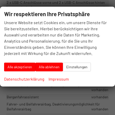
2 x USB-C Anschlüsse vorne und 2 x USB-C Anschlüsse hinten
(nur zum Laden)
vorhanden
Wir respektieren Ihre Privatsphäre
App-Connect Wireless - drahtlose Telefonverbindung via
AndroidAuto oder Apple Carplay
vorhanden
Unsere Website setzt Cookies ein, um unsere Dienste für
Radio Ready2Discover 8" Farb-Touchscreen, 6 Lautsprecher
Sie bereitzustellen. Hierbei berücksichtigen wir Ihre
(zusätzliche Aktivierung der Navigation über WE Upgrade,
Auswahl und verarbeiten nur die Daten für Marketing,
Streaming & Internet möglich)
vorhanden
Analytics und Personalisierung, für die Sie uns Ihr
Einverständnis geben. Sie können Ihre Einwilligung
Sicherheit & Assistenz
jederzeit mit Wirkung für die Zukunft widerrufen.
Side Assist – Spurwechselassistent, Totwinkel-Sensor und
Umfeldüberwachung
vorhanden
Alle akzeptieren
Alle ablehnen
Einstellungen
Kopfairbag für Front- und Fondpassagiere
vorhanden
Fußgänger- und Radfahrer-Erkennungssystem
vorhanden
Datenschutzerklärung
Impressum
Start-Stop-System mit Energierückgewinnung beim Bremsen
vorhanden
Berganfahrassistent
vorhanden
Fahrer- und Beifahrerairbag, Deaktivierungsmöglichkeit für
Beifahrerairbag
vorhanden