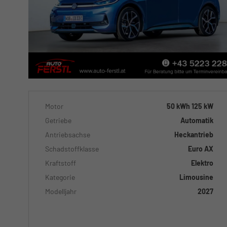
Motor
50 kWh 125 kW
Getriebe
Automatik
Antriebsachse
Heckantrieb
Schadstoffklasse
Euro AX
Kraftstoff
Elektro
Kategorie
Limousine
Modelljahr
2027