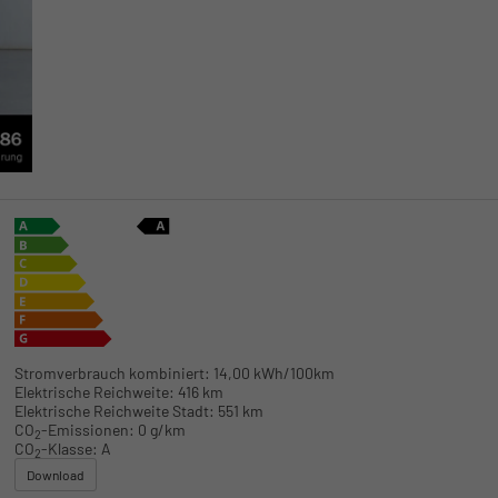
Stromverbrauch kombiniert:
14,00 kWh/100km
Elektrische Reichweite:
416 km
Elektrische Reichweite Stadt:
551 km
CO
-Emissionen:
0 g/km
2
CO
-Klasse:
A
2
Download