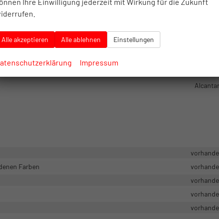
önnen Ihre Einwilligung jederzeit mit Wirkung für die Zukunft
Stahlfel
iderrufen.
Alle akzeptieren
Alle ablehnen
Einstellungen
Vollelektrisch (BE
Fahrzeuggarant
atenschutzerklärung
Impressum
Elekt
Alcanta
vorhand
edenen Farben
vorhand
vorhand
vorhand
vorhand