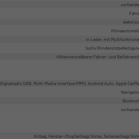
vorhand
Fahr
elektris
Klimaautomat
in Leder, mit Multifunktion
Isofix (Kindersitzbefestigun
Höhenverstellbarer Fahrer- und Beifahrersi
Digitalradio DAB, Multi-Media-Interface (MMI), Android Auto, Apple CarPl
Navigati
Bluetoo
vorhand
Airbag, Fenster-/Kopfairbags Vorne, Seitenairbags Vor