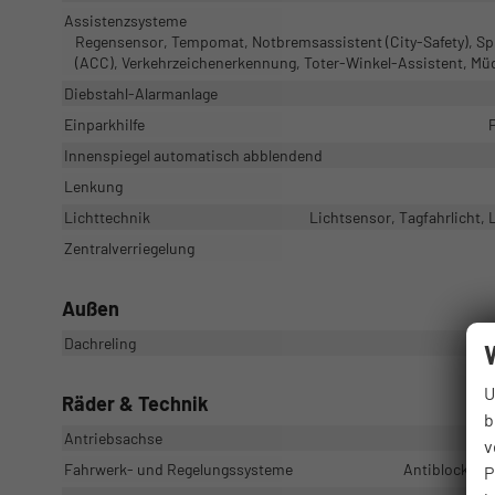
Assistenzsysteme
Regensensor, Tempomat, Notbremsassistent (City-Safety), S
(ACC), Verkehrzeichenerkennung, Toter-Winkel-Assistent, M
Diebstahl-Alarmanlage
Einparkhilfe
Innenspiegel automatisch abblendend
Lenkung
Lichttechnik
Lichtsensor, Tagfahrlicht,
Zentralverriegelung
Außen
Dachreling
U
Räder & Technik
b
Antriebsachse
v
Fahrwerk- und Regelungssysteme
Antiblockiers
P