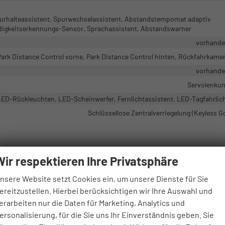
purhalteassistent, Spurwechselassistent, Abstandstempomat adaptiv
üdigkeitserkennungs-Sensor, Sprachassistent, Abstandswarner
vorhand
Park Distance Control vorne, Park Distance Control hinten, Rückfahrkame
vorhand
Servolenku
 LED-Rückleuchten, LED-Scheinwerfer, Fernlichtassistent, LED-Tagfahrlic
Schlüssellose Zentralverriegelung (Keyless G
vorhanden, in Schwa
Wir respektieren Ihre Privatsphäre
nsere Website setzt Cookies ein, um unsere Dienste für Sie
ereitzustellen. Hierbei berücksichtigen wir Ihre Auswahl und
Heckantri
erarbeiten nur die Daten für Marketing, Analytics und
ystem (ABS), Antischlupfregelung (ASR), Traktionskontrolle (ASR/CTS/ET
ersonalisierung, für die Sie uns Ihr Einverständnis geben. Sie