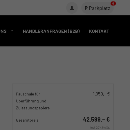
0
Parkplatz
UNS
HÄNDLERANFRAGEN (B2B)
KONTAKT
1.050,– €
Pauschale für
Überführung und
Zulassungspapiere
42.599,– €
Gesamtpreis
incl. 20% MwSt.