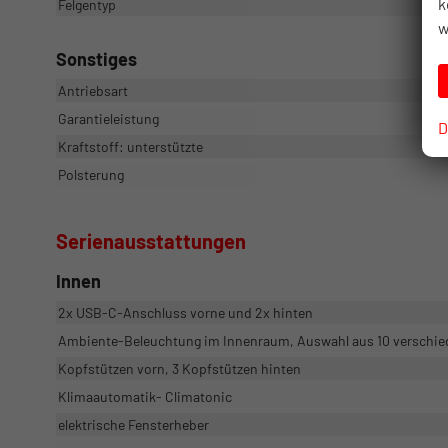
k
Felgentyp
w
Sonstiges
Antriebsart
Garantieleistung
D
Kraftstoff: unterstützte
Polsterung
Serienausstattungen
Innen
2x USB-C-Anschluss vorne und 2x hinten
Ambiente-Beleuchtung im Innenraum, Auswahl aus 10 verschi
Kopfstützen vorn, 3 Kopfstützen hinten
Klimaautomatik- Climatonic
elektrische Fensterheber