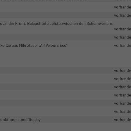
vorhand
vorhand
an der Front, Beleuchtete Leiste zwischen den Scheinwerfern,
vorhand
vorhand
sitze aus Mikrofaser „ArtVelours Eco“
vorhand
vorhand
vorhand
vorhand
vorhand
vorhand
vorhand
Funktionen und Display
vorhand