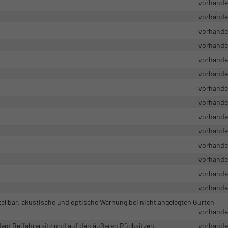
vorhand
vorhand
vorhand
vorhand
vorhand
vorhand
vorhand
vorhand
vorhand
vorhand
vorhand
vorhand
vorhand
vorhand
ellbar, akustische und optische Warnung bei nicht angelegten Gurten
vorhand
 dem Beifahrersitz und auf den äußeren Rücksitzen
vorhand