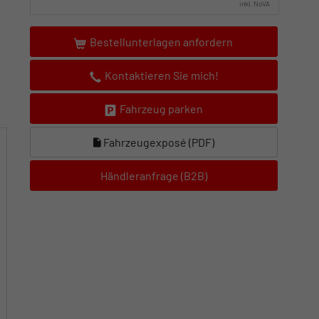
inkl. NoVA
Bestellunterlagen anfordern
Kontaktieren Sie mich!
Fahrzeug parken
Fahrzeugexposé (PDF)
Händleranfrage (B2B)