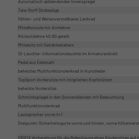
Automatisch abblendender Innenspiegel
Taia-Stoff Sitzbezüge
Höhen- und Weitenverstellbares Lenkrad
Mittelkonsole mir Armlehne
Rücksitzlehne 40:60 geteilt
Mittelsitz mit Getränkehaltern
ID-Leuchte- Informationsleuchte im Armaturenbrett
Pedal aus Edelstahl
beheiztes Multifunktionslenkrad in Kunstleder
TopSport Vordersitze mit intigrierten Kopfstützen
beheizte Vordersitze
Schminkspiegel in den Sonnenblenden mit Beleuchtung
Multifunktionslenkrad
Lautsprecher vorne 4+1
Dreipunkt-Sicherheitsgurte vorne und hinten, vorne höhenverst
ISOFIX Vorbereitung für die Befestigung eines Kindersitzes auf