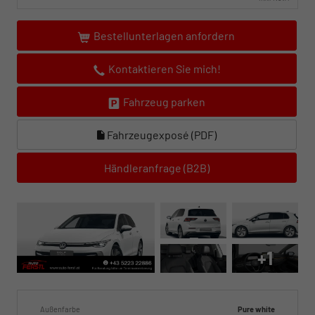
Bestellunterlagen anfordern
Kontaktieren Sie mich!
Fahrzeug parken
Fahrzeugexposé (PDF)
Händleranfrage (B2B)
+1
Außenfarbe
Pure white