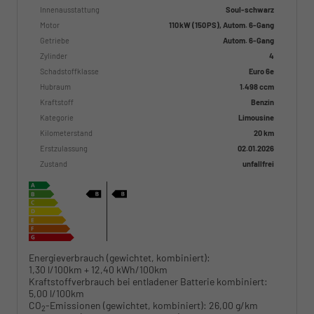
Innenausstattung
Soul-schwarz
Motor
110 kW (150 PS), Autom. 6-Gang
Getriebe
Autom. 6-Gang
Zylinder
4
Schadstoffklasse
Euro 6e
Hubraum
1.498 ccm
Kraftstoff
Benzin
Kategorie
Limousine
Kilometerstand
20 km
Erstzulassung
02.01.2026
Zustand
unfallfrei
Energieverbrauch (gewichtet, kombiniert):
1,30 l/100km + 12,40 kWh/100km
Kraftstoffverbrauch bei entladener Batterie kombiniert:
5,00 l/100km
CO
-Emissionen (gewichtet, kombiniert):
26,00 g/km
2