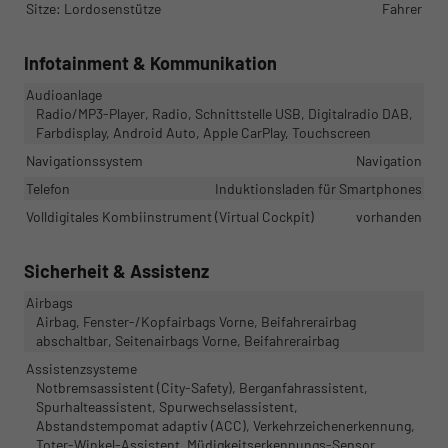
Sitze: Lordosenstütze
Fahrer
Infotainment & Kommunikation
Audioanlage
Radio/MP3-Player, Radio, Schnittstelle USB, Digitalradio DAB,
Farbdisplay, Android Auto, Apple CarPlay, Touchscreen
Navigationssystem
Navigation
Telefon
Induktionsladen für Smartphones
Volldigitales Kombiinstrument (Virtual Cockpit)
vorhanden
Sicherheit & Assistenz
Airbags
Airbag, Fenster-/Kopfairbags Vorne, Beifahrerairbag
abschaltbar, Seitenairbags Vorne, Beifahrerairbag
Assistenzsysteme
Notbremsassistent (City-Safety), Berganfahrassistent,
Spurhalteassistent, Spurwechselassistent,
Abstandstempomat adaptiv (ACC), Verkehrzeichenerkennung,
Toter-Winkel-Assistent, Müdigkeitserkennungs-Sensor,