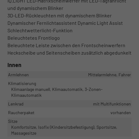
IQ.LIGHT LED-Matrixscheinwerfer mit LED-Tagfahrlicht
und dynamischem Blinker
3D-LED-Rückleuchten mit dynamischem Blinker
Dynamischer Fernlichtassistent Dynamic Light Assist
Schlechtwetterlicht-Funktion
Beleuchtetes Frontlogo
Beleuchtete Leiste zwischen den Frontscheinwerfern
Heckscheibe und Seitenscheiben zusätzlich abgedunkelt
Innen
Armlehnen
Mittelarmlehne, Fahrer
Klimatisierung
Klimaanlage manuell, Klimaautomatik, 3-Zonen-
Klimaautomatik
Lenkrad
mit Multifunktionen
Raucherpaket
vorhanden
Sitze
Komfortsitze, Isofix (Kindersitzbefestigung), Sportsitze,
Massagesitze