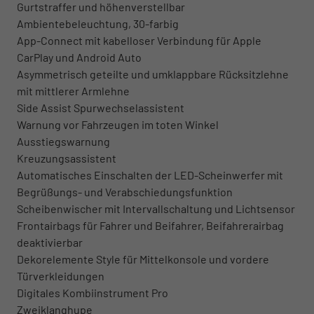
Gurtstraffer und höhenverstellbar
Ambientebeleuchtung, 30-farbig
App-Connect mit kabelloser Verbindung für Apple
CarPlay und Android Auto
Asymmetrisch geteilte und umklappbare Rücksitzlehne
mit mittlerer Armlehne
Side Assist Spurwechselassistent
Warnung vor Fahrzeugen im toten Winkel
Ausstiegswarnung
Kreuzungsassistent
Automatisches Einschalten der LED-Scheinwerfer mit
Begrüßungs- und Verabschiedungsfunktion
Scheibenwischer mit Intervallschaltung und Lichtsensor
Frontairbags für Fahrer und Beifahrer, Beifahrerairbag
deaktivierbar
Dekorelemente Style für Mittelkonsole und vordere
Türverkleidungen
Digitales Kombiinstrument Pro
Zweiklanghupe