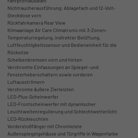
Fahrprofilauswahl
Nichtraucherausführung: Ablagefach und 12-Volt-
Steckdose vorn
Rückfahrkamera Rear View
Klimaanlage Air Care Climatronic mit 3-Zonen-
Temperaturregelung, indirekter Belüftung,
Luftfeuchtigkeitssensor und Bedieneinheit für die
Rücksitze
Scheibenbremsen vorn und hinten
Verchromte Einfassungen an Spiegel- und
Fensterheberschaltern sowie vorderen
Luftausströmern
Verchromte äußere Zierleisten
LED-Plus-Scheinwerfer
LED-Frontscheinwerfer mit dynamischer
Leuchtweitenregulierung und Schlechtwetterlicht
LED-Rückleuchten
Vorderstoßfänger mit Chromleiste
Außenspiegelgehäuse und Türgriffe in Wagenfarbe