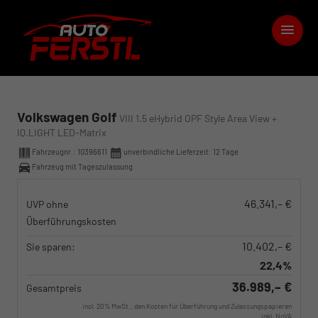
Volkswagen Golf
VIII 1.5 eHybrid OPF Style Area View +
IQ.LIGHT LED-Matrix
Fahrzeugnr.:
10396611
unverbindliche Lieferzeit:
12 Tage
Fahrzeug mit Tageszulassung
46.341,– €
UVP ohne
Überführungskosten
10.402,– €
Sie sparen:
22,4%
36.989,– €
Gesamtpreis
incl. 20% MwSt., den Kosten für Überführung und Zulassungspapieren
inkl. NoVA