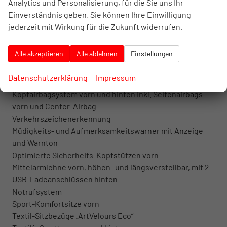
Analytics und Personalisierung, für die Sie uns Ihr
Radio-Navigationssystem Discover mit 12,9" Farb-
Einverständnis geben. Sie können Ihre Einwilligung
Touchscreen
jederzeit mit Wirkung für die Zukunft widerrufen.
6+1 Lautsprecher
2× USB-C-Anschlüsse vorn
Alle akzeptieren
Alle ablehnen
Einstellungen
Elektronische Sprachverstärkung
Sprachbedienung IDA
Datenschutzerklärung
Impressum
Start-Stopp-System mit Bremsenergierückgewinnung
Kopfairbagsystem vorn und hinten inkl. Seitenairbags
vorn und Center-Airbag
Verkehrszeichenerkennung
Müdigkeits- und Aufmerksamkeitswarner mit Anzeige
und Warnton
Optimierte Sicherheits-Kopfstützen vorn
Mittelarmlehne vorn, höhen- und längsverstellbar, mit 2
USB-Ladeanschlüssen hinten
Notrufsystem
Sport-Komfortsitze vorn
Textil-Sitzbezüge „ArtVelours Eco“