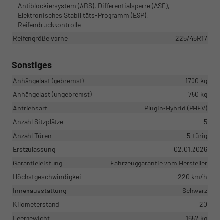
Antiblockiersystem (ABS), Differentialsperre (ASD),
Elektronisches Stabilitäts-Programm (ESP),
Reifendruckkontrolle
Reifengröße vorne
225/45R17
Sonstiges
Anhängelast (gebremst)
1700 kg
Anhängelast (ungebremst)
750 kg
Antriebsart
Plugin-Hybrid (PHEV)
Anzahl Sitzplätze
5
Anzahl Türen
5-türig
Erstzulassung
02.01.2026
Garantieleistung
Fahrzeuggarantie vom Hersteller
Höchstgeschwindigkeit
220 km/h
Innenausstattung
Schwarz
Kilometerstand
20
Leergewicht
1652 kg