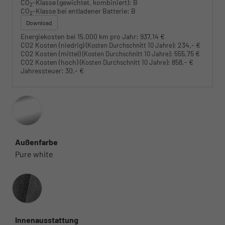
CO
-Klasse (gewichtet, kombiniert):
B
2
CO
-Klasse bei entladener Batterie:
B
2
Download
Energiekosten bei 15.000 km pro Jahr:
937,14 €
CO2 Kosten (niedrig)
:
234,- €
(Kosten Durchschnitt 10 Jahre)
CO2 Kosten (mittel)
:
555,75 €
(Kosten Durchschnitt 10 Jahre)
CO2 Kosten (hoch)
:
858,- €
(Kosten Durchschnitt 10 Jahre)
Jahressteuer:
30,- €
Außenfarbe
Pure white
Innenausstattung
Innenausstattung