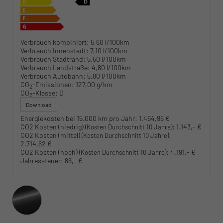
Verbrauch kombiniert:
5,60 l/100km
Verbrauch Innenstadt:
7,10 l/100km
Verbrauch Stadtrand:
5,50 l/100km
Verbrauch Landstraße:
4,80 l/100km
Verbrauch Autobahn:
5,80 l/100km
CO
-Emissionen:
127,00 g/km
2
CO
-Klasse:
D
2
Download
Energiekosten bei 15.000 km pro Jahr:
1.464,96 €
CO2 Kosten (niedrig)
:
1.143,- €
(Kosten Durchschnitt 10 Jahre)
CO2 Kosten (mittel)
:
(Kosten Durchschnitt 10 Jahre)
2.714,62 €
CO2 Kosten (hoch)
:
4.191,- €
(Kosten Durchschnitt 10 Jahre)
Jahressteuer:
86,- €