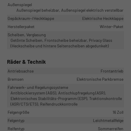
Außenspiegel
Außenspiegel beheizbar, Außenspiegel elektrisch verstellbar
Gepäckraum-/Heckklappe
Elektrische Heckklappe
Herstellerpaket
Winter-Paket
Scheiben, Verglasung
Getönte Scheiben, Frontscheibe beheizbar, Privacy Glass
(Heckscheibe und hintere Seitenscheiben abgedunkelt)
Räder & Technik
Antriebsachse
Frontantrieb
Bremsen
Elektronische Parkbremse
Fahrwerk- und Regelungssysteme
Antiblockiersystem (ABS), Antischlupfregelung (ASR),
Elektronisches Stabilitäts-Programm (ESP), Traktionskontrolle
(ASR/CTS/ETS), Reifendruckkontrolle
Felgengröße
16 Zoll
Felgentyp
Leichtmetallfelge
Reifentyp
Sommerreifen