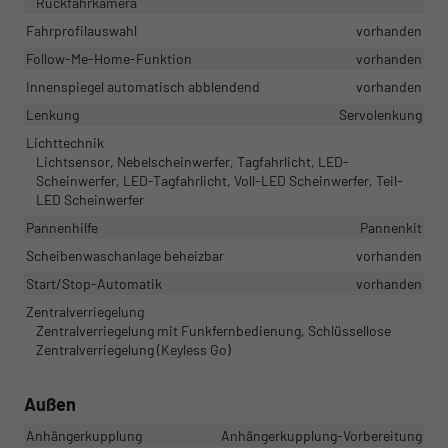
Rückfahrkamera
Fahrprofilauswahl
vorhanden
Follow-Me-Home-Funktion
vorhanden
Innenspiegel automatisch abblendend
vorhanden
Lenkung
Servolenkung
Lichttechnik
Lichtsensor, Nebelscheinwerfer, Tagfahrlicht, LED-
Scheinwerfer, LED-Tagfahrlicht, Voll-LED Scheinwerfer, Teil-
LED Scheinwerfer
Pannenhilfe
Pannenkit
Scheibenwaschanlage beheizbar
vorhanden
Start/Stop-Automatik
vorhanden
Zentralverriegelung
Zentralverriegelung mit Funkfernbedienung, Schlüssellose
Zentralverriegelung (Keyless Go)
Außen
Anhängerkupplung
Anhängerkupplung-Vorbereitung