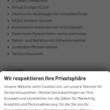
2-Zonen-Climatronic
Virtual Cockpit 10 Zoll
Elektrische Heckklappe mit virtuellem Pedal
KESSY Keyless-System
Automatisch abblendender Innenspiegel
Elektrische Fensterheber vorne und hinten
Fahrer- und Beifahrersitz höhenverstellbar
JumboBox Mittelarmlehne
Fahrprofilauswahl
AUẞEN
Wir respektieren Ihre Privatsphäre
Außenausstattung des Skoda Scala
Unsere Website setzt Cookies ein, um unsere Dienste für
Selection
Sie bereitzustellen. Hierbei berücksichtigen wir Ihre
Schwarz Magic Metallic
Auswahl und verarbeiten nur die Daten für Marketing,
Voll-LED-Hauptscheinwerfer
Analytics und Personalisierung, für die Sie uns Ihr
Einverständnis geben. Sie können Ihre Einwilligung