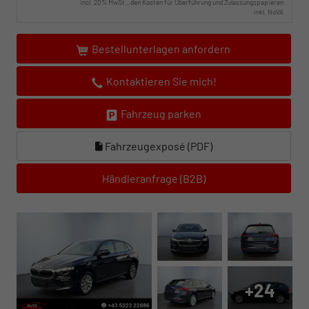
incl. 20% MwSt., den Kosten für Überführung und Zulassungspapieren
inkl. NoVA
Bestellunterlagen anfordern
Kontaktieren Sie mich!
Fahrzeug parken
Fahrzeugexposé (PDF)
Händleranfrage (B2B)
+24