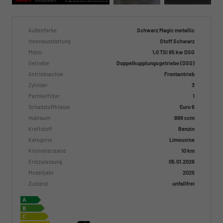
Außenfarbe
Schwarz Magic metallic
Innenausstattung
Stoff Schwarz
Motor
1,0 TSI 85 kw DSG
Getriebe
Doppelkupplungsgetriebe (DSG)
Antriebsachse
Frontantrieb
Zylinder
3
Partikelfilter
1
Schadstoffklasse
Euro 6
Hubraum
999 ccm
Kraftstoff
Benzin
Kategorie
Limousine
Kilometerstand
10 km
Erstzulassung
05.01.2026
Modelljahr
2025
Zustand
unfallfrei