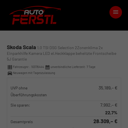
Skoda Scala
1,0 TSI DSG Selection 2Zonenklima 2x
Einparkhilfe Kamera LED el.Heckklappe beheitzte Frontscheibe
5J Garantie
Fahrzeugnr.:
10376444
unverbindliche Lieferzeit:
7 Tage
Neuwagen mit Tageszulassung
35.189,– €
UVP ohne
Überführungskosten
7.992,– €
Sie sparen:
22,7%
28.309,– €
Gesamtpreis