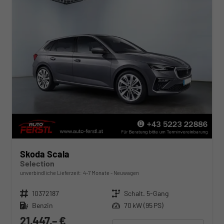
Skoda Scala
Selection
unverbindliche Lieferzeit: 4-7 Monate
Neuwagen
Fahrzeugnr.
10372187
Getriebe
Schalt. 5-Gang
Kraftstoff
Benzin
Leistung
70 kW (95 PS)
21.447,– €