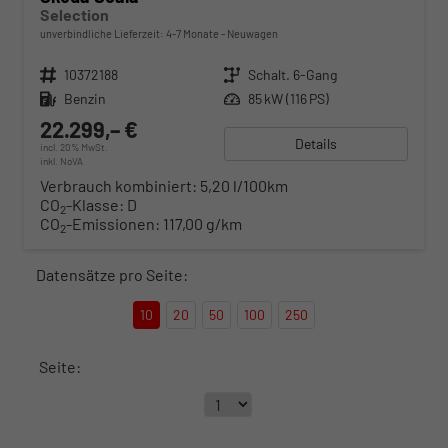
Selection
unverbindliche Lieferzeit: 4-7 Monate
Neuwagen
Fahrzeugnr.
10372188
Getriebe
Schalt. 6-Gang
Kraftstoff
Benzin
Leistung
85 kW (116 PS)
22.299,– €
Details
incl. 20% MwSt.
inkl. NoVA
Verbrauch kombiniert:
5,20 l/100km
CO
-Klasse:
D
2
CO
-Emissionen:
117,00 g/km
2
Datensätze pro Seite:
10
20
50
100
250
Seite: