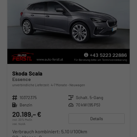
Skoda Scala
Essence
unverbindliche Lieferzeit: 4-7 Monate
Neuwagen
Fahrzeugnr.
10372375
Getriebe
Schalt. 5-Gang
Kraftstoff
Benzin
Leistung
70 kW (95 PS)
20.189,– €
Details
incl. 20% MwSt.
inkl. NoVA
Verbrauch kombiniert:
5,10 l/100km