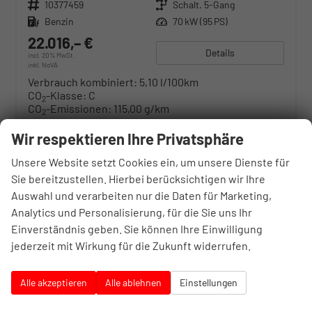
Fahrzeugnr.
10377459
Getriebe
Schalt. 5-Gang
Kraftstoff
Benzin
Leistung
70 kW (95 PS)
22.016,– €
Details
incl. 20% MwSt.
inkl. NoVA
Verbrauch kombiniert:
5,10 l/100km
CO
-Klasse:
C
2
CO
-Emissionen:
115,00 g/km
2
Wir respektieren Ihre Privatsphäre
Unsere Website setzt Cookies ein, um unsere Dienste für
Sie bereitzustellen. Hierbei berücksichtigen wir Ihre
Auswahl und verarbeiten nur die Daten für Marketing,
Analytics und Personalisierung, für die Sie uns Ihr
Einverständnis geben. Sie können Ihre Einwilligung
jederzeit mit Wirkung für die Zukunft widerrufen.
Alle akzeptieren
Alle ablehnen
Einstellungen