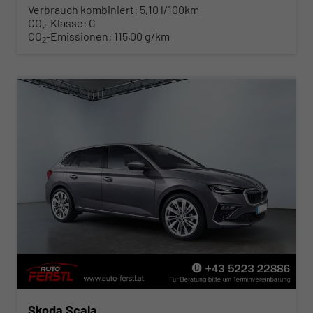
Verbrauch kombiniert:
5,10 l/100km
CO
-Klasse:
C
2
CO
-Emissionen:
115,00 g/km
2
Skoda Scala