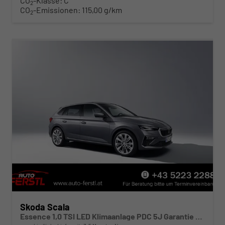
CO
-Klasse:
C
2
CO
-Emissionen:
115,00 g/km
2
Skoda Scala
Essence 1,0 TSI LED Klimaanlage PDC 5J Garantie Spurhalteassistent Bluetooth