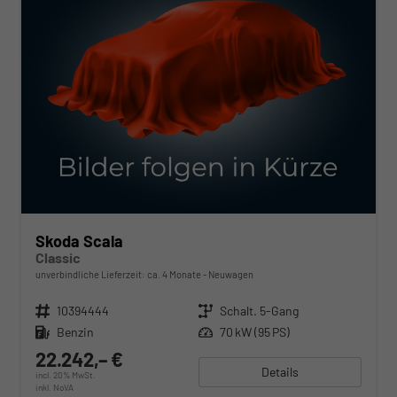
Skoda Scala
Classic
unverbindliche Lieferzeit: ca. 4 Monate
Neuwagen
Fahrzeugnr.
10394444
Getriebe
Schalt. 5-Gang
Kraftstoff
Benzin
Leistung
70 kW (95 PS)
22.242,– €
Details
incl. 20% MwSt.
inkl. NoVA