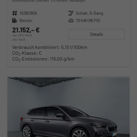
unverbindliche Lieferzeit: 3-5 Monate
Neuwagen
Fahrzeugnr.
10382859
Getriebe
Schalt. 5-Gang
Kraftstoff
Benzin
Leistung
70 kW (95 PS)
21.152,– €
Details
incl. 20% MwSt.
inkl. NoVA
Verbrauch kombiniert:
5,10 l/100km
CO
-Klasse:
C
2
CO
-Emissionen:
115,00 g/km
2