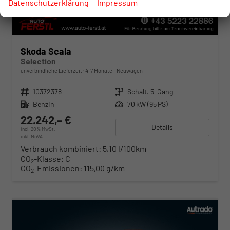
Datenschutzerklärung
Impressum
Skoda Scala
Selection
unverbindliche Lieferzeit: 4-7 Monate
Neuwagen
Fahrzeugnr.
10372378
Getriebe
Schalt. 5-Gang
Kraftstoff
Benzin
Leistung
70 kW (95 PS)
22.242,– €
Details
incl. 20% MwSt.
inkl. NoVA
Verbrauch kombiniert:
5,10 l/100km
CO
-Klasse:
C
2
CO
-Emissionen:
115,00 g/km
2