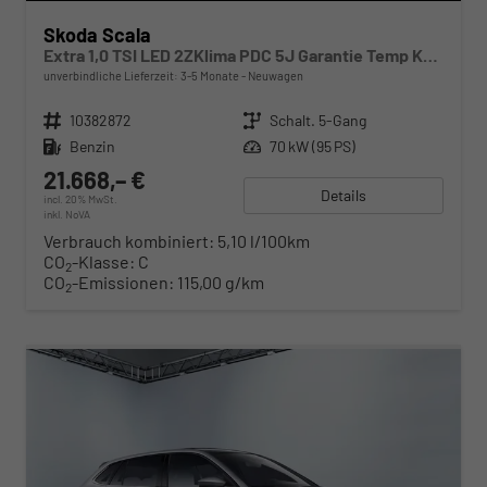
Skoda Scala
Extra 1,0 TSI LED 2ZKlima PDC 5J Garantie Temp Kamera Sunset Alu Felgen SmartLink Sitzheizung Multi Lederlenkrad Bluetooth
unverbindliche Lieferzeit: 3-5 Monate
Neuwagen
Fahrzeugnr.
10382872
Getriebe
Schalt. 5-Gang
Kraftstoff
Benzin
Leistung
70 kW (95 PS)
21.668,– €
Details
incl. 20% MwSt.
inkl. NoVA
Verbrauch kombiniert:
5,10 l/100km
CO
-Klasse:
C
2
CO
-Emissionen:
115,00 g/km
2