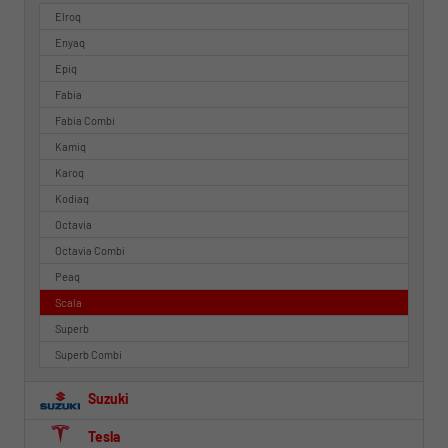
Elroq
Enyaq
Epiq
Fabia
Fabia Combi
Kamiq
Karoq
Kodiaq
Octavia
Octavia Combi
Peaq
Scala
Superb
Superb Combi
Suzuki
Tesla