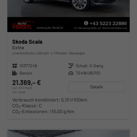
Skoda Scala
Extra
unverbindliche Lieferzeit: 4-7 Monate
Neuwagen
Fahrzeugnr.
10377246
Getriebe
Schalt. 5-Gang
Kraftstoff
Benzin
Leistung
70 kW (95 PS)
21.369,– €
Details
incl. 20% MwSt.
inkl. NoVA
Verbrauch kombiniert:
5,10 l/100km
CO
-Klasse:
C
2
CO
-Emissionen:
115,00 g/km
2