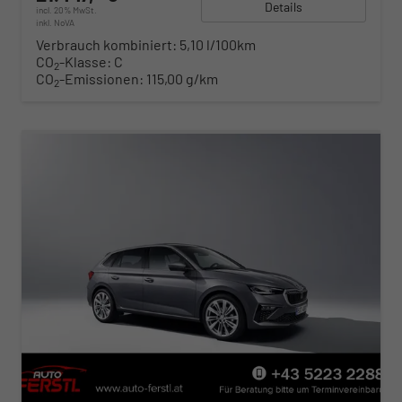
Details
incl. 20% MwSt.
inkl. NoVA
Verbrauch kombiniert:
5,10 l/100km
CO
-Klasse:
C
2
CO
-Emissionen:
115,00 g/km
2