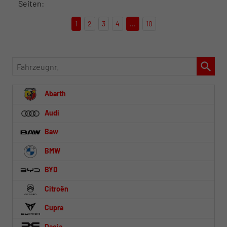
Seiten:
1
2
3
4
...
10
Fahrzeugnr.
Abarth
Audi
Baw
BMW
BYD
Citroën
Cupra
Dacia