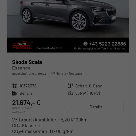
Skoda Scala
Essence
unverbindliche Lieferzeit: 4-7 Monate
Neuwagen
Fahrzeugnr.
10372376
Getriebe
Schalt. 6-Gang
Kraftstoff
Benzin
Leistung
85 kW (116 PS)
21.674,– €
Details
incl. 20% MwSt.
inkl. NoVA
Verbrauch kombiniert:
5,20 l/100km
CO
-Klasse:
D
2
CO
-Emissionen:
117,00 g/km
2