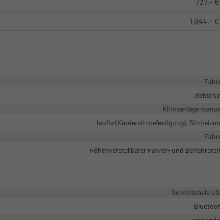
727,– €
1.044,– €
Fahr
elektris
Klimaanlage manue
Isofix (Kindersitzbefestigung), Sitzheizu
Fahr
Höhenverstellbarer Fahrer- und Beifahrersi
Schnittstelle U
Bluetoo
vorhand