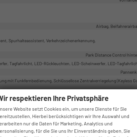
Airbag, Beifahrerairb
ent, Spurhalteassistent, Verkehrzeichenerkennung,
Park Distance Control hint
rfer, Tagfahrlicht, LED-Rückleuchten, LED-Scheinwerfer, LED-Tagfahrlic
Pannenk
lung mit Funkfernbedienung, Schlüssellose Zentralverriegelung (Keyless G
Wir respektieren Ihre Privatsphäre
Außenspiegel elektrisch verstellb
nsere Website setzt Cookies ein, um unsere Dienste für Sie
Winter-Pak
ereitzustellen. Hierbei berücksichtigen wir Ihre Auswahl und
erarbeiten nur die Daten für Marketing, Analytics und
ersonalisierung, für die Sie uns Ihr Einverständnis geben. Sie