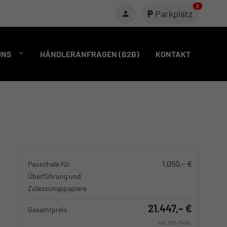
0
Parkplatz
UNS
HÄNDLERANFRAGEN (B2B)
KONTAKT
1.050,– €
Pauschale für
Überführung und
Zulassungspapiere
21.447,– €
Gesamtpreis
incl. 20% MwSt.