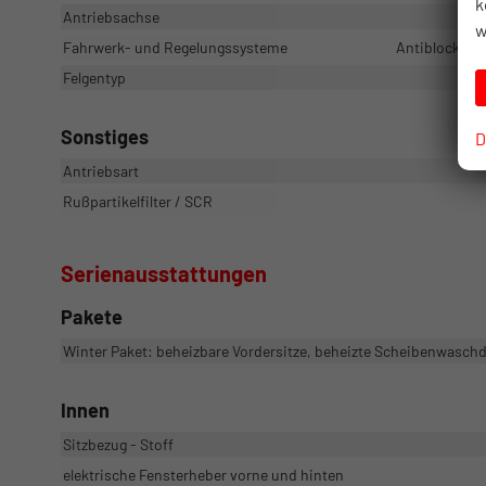
k
Antriebsachse
w
Fahrwerk- und Regelungssysteme
Antiblockiers
Felgentyp
Sonstiges
D
Antriebsart
Rußpartikelfilter / SCR
Serienausstattungen
Pakete
Winter Paket: beheizbare Vordersitze, beheizte Scheibenwaschd
Innen
Sitzbezug - Stoff
elektrische Fensterheber vorne und hinten