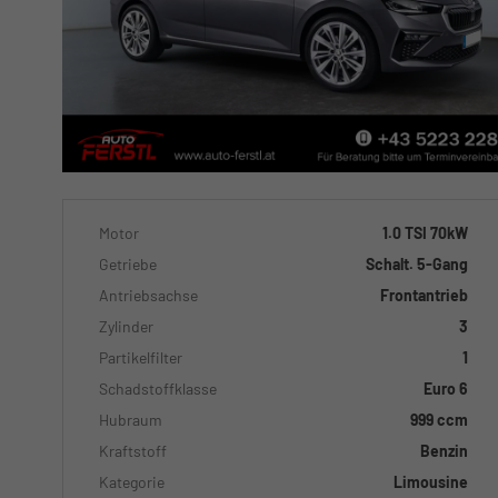
Motor
1.0 TSI 70kW
Getriebe
Schalt. 5-Gang
Antriebsachse
Frontantrieb
Zylinder
3
Partikelfilter
1
Schadstoffklasse
Euro 6
Hubraum
999 ccm
Kraftstoff
Benzin
Kategorie
Limousine