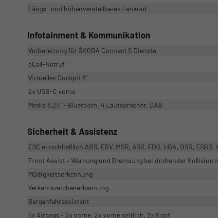
Längs- und höhenverstellbares Lenkrad
Infotainment & Kommunikation
Vorbereitung für ŠKODA Connect S Dienste
eCall-Notruf
Virtuelles Cockpit 8"
2x USB-C vorne
Media 8,25" - Bluetooth, 4 Lautsprecher, DAB
Sicherheit & Assistenz
ESC einschließlich ABS, EBV, MSR, ASR, EDS, HBA, DSR, ESBS, X
Front Assist – Warnung und Bremsung bei drohender Kollision
Müdigkeitserkennung
Verkehrszeichenerkennung
Berganfahrassistent
6x Airbags - 2x vorne, 2x vorne seitlich, 2x Kopf