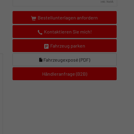
inkl. NoVA
Bestellunterlagen anfordern
Kontaktieren Sie mich!
Fahrzeug parken
Fahrzeugexposé (PDF)
Händleranfrage (B2B)