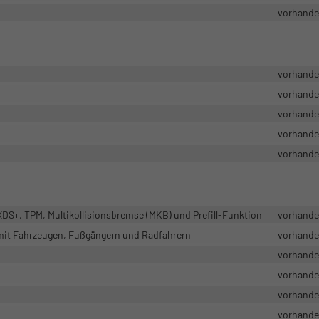
vorhand
vorhand
vorhand
vorhand
vorhand
vorhand
DS+, TPM, Multikollisionsbremse (MKB) und Prefill-Funktion
vorhand
 mit Fahrzeugen, Fußgängern und Radfahrern
vorhand
vorhand
vorhand
vorhand
vorhand