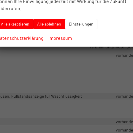
önnen Ihre Einwilligung jederzeit mit Wirkung für die Zukunft
Frontantri
iderrufen.
ystem (ABS), Antischlupfregelung (ASR), Traktionskontrolle (ASR/CTS/ET
Stahlfel
Alle akzeptieren
Alle ablehnen
Einstellungen
atenschutzerklärung
Impressum
Verbrennungsmotor (IC
vorhand
üsen, Füllstandsanzeige für Waschflüssigkeit
vorhand
vorhand
vorhand