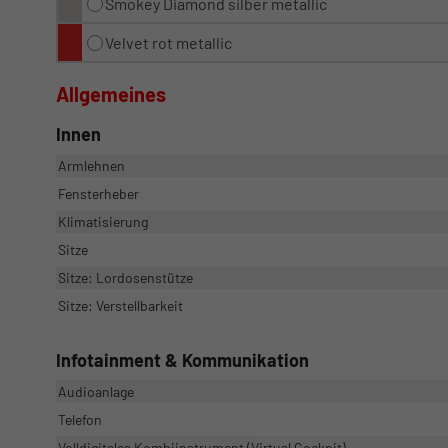
Smokey Diamond silber metallic
Velvet rot metallic
Allgemeines
Innen
Armlehnen
Fensterheber
Klimatisierung
Sitze
Sitze: Lordosenstütze
Sitze: Verstellbarkeit
Infotainment & Kommunikation
Audioanlage
Telefon
Volldigitales Kombiinstrument (Virtual Cockpit)