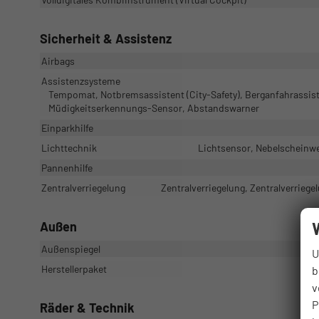
Sicherheit & Assistenz
Airbags
Assistenzsysteme
Tempomat, Notbremsassistent (City-Safety), Berganfahrassist
Müdigkeitserkennungs-Sensor, Abstandswarner
Einparkhilfe
Lichttechnik
Lichtsensor, Nebelscheinwe
Pannenhilfe
Zentralverriegelung
Zentralverriegelung, Zentralverriege
Außen
Außenspiegel
U
Herstellerpaket
b
v
P
Räder & Technik