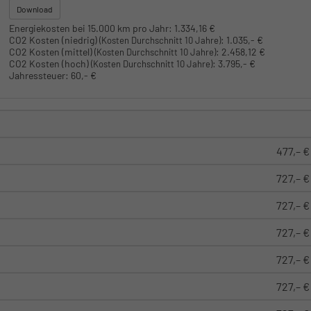
Download
Energiekosten bei 15.000 km pro Jahr:
1.334,16 €
CO2 Kosten (niedrig)
:
1.035,- €
(Kosten Durchschnitt 10 Jahre)
CO2 Kosten (mittel)
:
2.458,12 €
(Kosten Durchschnitt 10 Jahre)
CO2 Kosten (hoch)
:
3.795,- €
(Kosten Durchschnitt 10 Jahre)
Jahressteuer:
60,- €
477,– €
727,– €
727,– €
727,– €
727,– €
727,– €