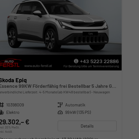
Skoda Epiq
Essence 99KW Förderfähig frei Bestellbar 5 Jahre Garantie
unverbindliche Lieferzeit: 4-5 Monate (ab KW48 bestellbar)
Neuwagen
Fahrzeugnr.
10398009
Getriebe
Automatik
Kraftstoff
Elektro
Leistung
99 kW (135 PS)
29.302,– €
Details
incl. 20% MwSt.
inkl. NoVA