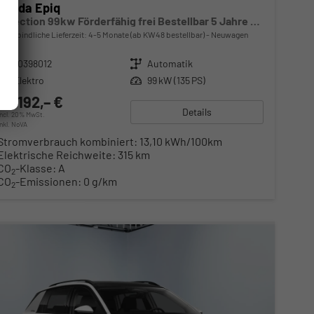
Skoda Epiq
Selection 99kw Förderfähig frei Bestellbar 5 Jahre Garantie
unverbindliche Lieferzeit: 4-5 Monate (ab KW48 bestellbar)
Neuwagen
Fahrzeugnr.
10398012
Getriebe
Automatik
Kraftstoff
Elektro
Leistung
99 kW (135 PS)
32.192,– €
Details
incl. 20% MwSt.
inkl. NoVA
Stromverbrauch kombiniert:
13,10 kWh/100km
Elektrische Reichweite:
315 km
CO
-Klasse:
A
2
CO
-Emissionen:
0 g/km
2