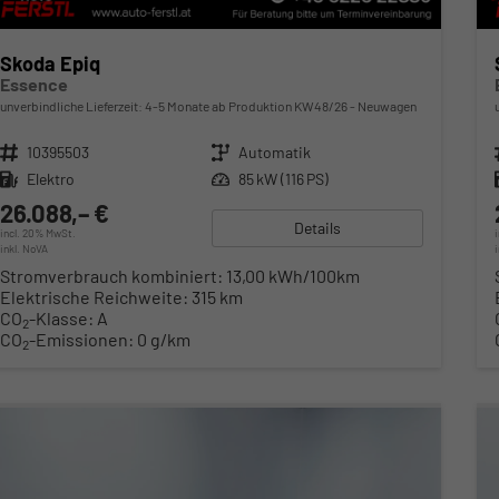
Skoda Epiq
Essence
unverbindliche Lieferzeit: 4-5 Monate ab Produktion KW48/26
Neuwagen
Fahrzeugnr.
10395503
Getriebe
Automatik
Kraftstoff
Elektro
Leistung
85 kW (116 PS)
26.088,– €
Details
incl. 20% MwSt.
inkl. NoVA
Stromverbrauch kombiniert:
13,00 kWh/100km
Elektrische Reichweite:
315 km
CO
-Klasse:
A
2
CO
-Emissionen:
0 g/km
2