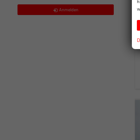
k
w
Anmelden
D