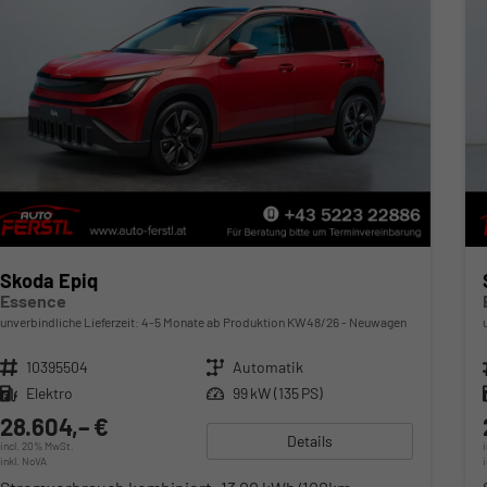
Skoda Epiq
Essence
unverbindliche Lieferzeit: 4-5 Monate ab Produktion KW48/26
Neuwagen
Fahrzeugnr.
10395504
Getriebe
Automatik
Kraftstoff
Elektro
Leistung
99 kW (135 PS)
28.604,– €
Details
incl. 20% MwSt.
inkl. NoVA