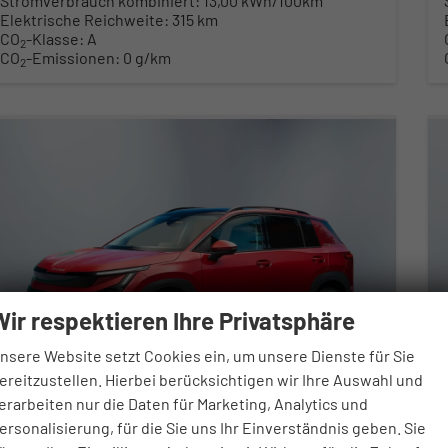
Stromverbrauch kombiniert:
13,00 kWh/100km
Elektrische Reichweite:
315 km
CO
-Klasse:
A
2
CO
-Emissionen:
0 g/km
2
Wir respektieren Ihre Privatsphäre
nsere Website setzt Cookies ein, um unsere Dienste für Sie
ereitzustellen. Hierbei berücksichtigen wir Ihre Auswahl und
erarbeiten nur die Daten für Marketing, Analytics und
ersonalisierung, für die Sie uns Ihr Einverständnis geben. Sie