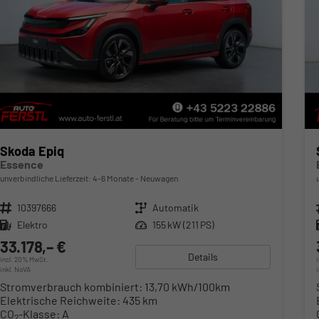
Skoda Epiq
Essence
unverbindliche Lieferzeit: 4-6 Monate
Neuwagen
Fahrzeugnr.
10397666
Getriebe
Automatik
Kraftstoff
Elektro
Leistung
155 kW (211 PS)
33.178,– €
Details
incl. 20% MwSt.
inkl. NoVA
Stromverbrauch kombiniert:
13,70 kWh/100km
Elektrische Reichweite:
435 km
CO
-Klasse:
A
2