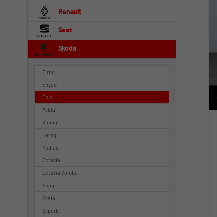
Renault
Seat
Skoda
Elroq
Enyaq
Epiq
Fabia
Kamiq
Karoq
Kodiaq
Octavia
Octavia Combi
Peaq
Scala
Superb