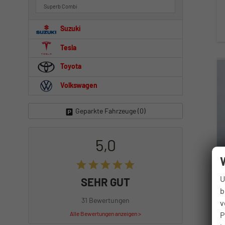
Superb Combi
Suzuki
Tesla
Toyota
Volkswagen
Geparkte Fahrzeuge (
0
)
5,0
U
SEHR GUT
b
31 Bewertungen
v
P
Alle Bewertungen anzeigen >