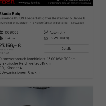
Skoda Epiq
Essence 85KW Förderfähig frei Bestellbar 5 Jahre Garantie
unverbindliche Lieferzeit: 4-5 Monate (ab KW48 bestellbar)
Neuwagen
Fahrzeugnr.
10398008
Getriebe
Automatik
Kraftstoff
Elektro
Leistung
85 kW (116 PS)
27.156,– €
Details
incl. 20% MwSt.
inkl. NoVA
Stromverbrauch kombiniert:
13,00 kWh/100km
Elektrische Reichweite:
315 km
CO
-Klasse:
A
2
CO
-Emissionen:
0 g/km
2