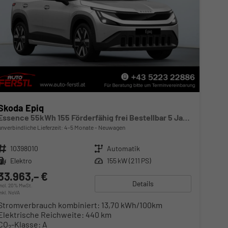
Skoda Epiq
Essence 55kWh 155 Förderfähig frei Bestellbar 5 Jahre Garantie
unverbindliche Lieferzeit: 4-5 Monate
Neuwagen
Fahrzeugnr.
10398010
Getriebe
Automatik
Kraftstoff
Elektro
Leistung
155 kW (211 PS)
33.963,– €
Details
incl. 20% MwSt.
inkl. NoVA
Stromverbrauch kombiniert:
13,70 kWh/100km
Elektrische Reichweite:
440 km
CO
-Klasse:
A
2