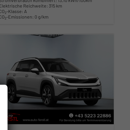
Stromverbrauch kombiniert:
13,10 kWh/100km
Elektrische Reichweite:
315 km
CO
-Klasse:
A
2
CO
-Emissionen:
0 g/km
2