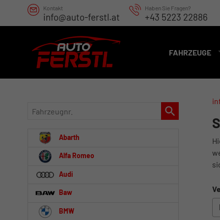
Kontakt
Haben Sie Fragen?
info@auto-ferstl.at
+43 5223 22886
FAHRZEUGE
in
Fahrzeugnr.
S
Abarth
Hi
we
Alfa Romeo
si
Audi
Ve
Baw
BMW