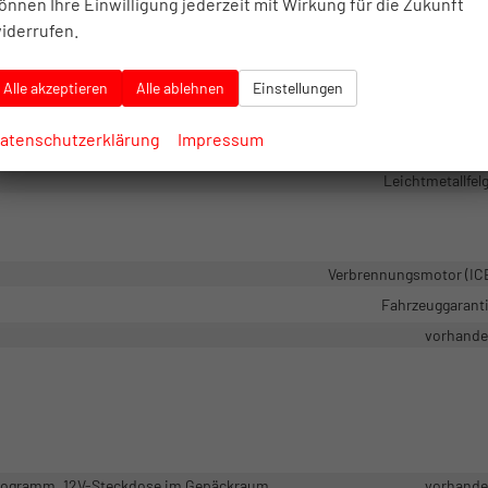
önnen Ihre Einwilligung jederzeit mit Wirkung für die Zukunft
Getönte Scheib
iderrufen.
Alle akzeptieren
Alle ablehnen
Einstellungen
Frontantri
atenschutzerklärung
Impressum
ystem (ABS), Antischlupfregelung (ASR), Traktionskontrolle (ASR/CTS/ET
Leichtmetallfel
Verbrennungsmotor (IC
Fahrzeuggarant
vorhand
programm, 12V-Steckdose im Gepäckraum
vorhand