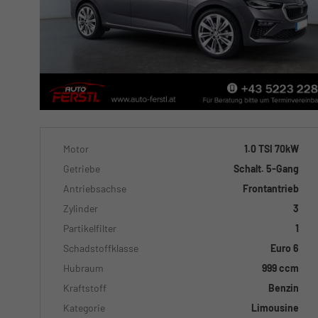
Motor
1.0 TSI 70kW
Getriebe
Schalt. 5-Gang
Antriebsachse
Frontantrieb
Zylinder
3
Partikelfilter
1
Schadstoffklasse
Euro 6
Hubraum
999 ccm
Kraftstoff
Benzin
Kategorie
Limousine