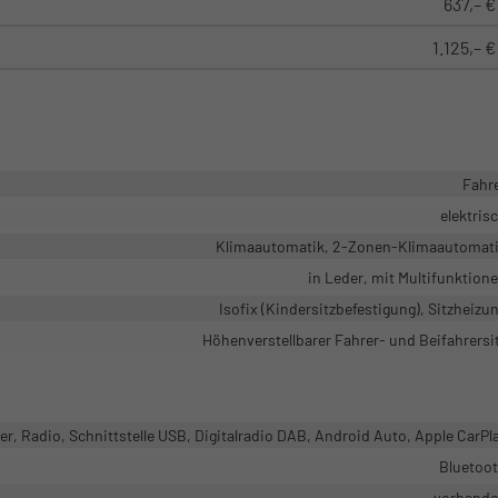
637,– €
1.125,– €
Fahr
elektris
Klimaautomatik, 2-Zonen-Klimaautomat
in Leder, mit Multifunktion
Isofix (Kindersitzbefestigung), Sitzheizu
Höhenverstellbarer Fahrer- und Beifahrersi
r, Radio, Schnittstelle USB, Digitalradio DAB, Android Auto, Apple CarPl
Bluetoo
vorhand