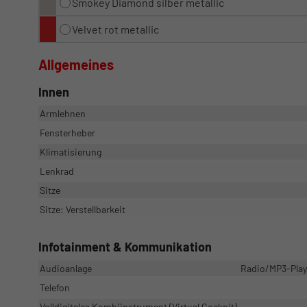
Smokey Diamond silber metallic
Velvet rot metallic
Allgemeines
Innen
Armlehnen
Fensterheber
Klimatisierung
Lenkrad
Sitze
Sitze: Verstellbarkeit
Infotainment & Kommunikation
Audioanlage
Radio/MP3-Playe
Telefon
Volldigitales Kombiinstrument (Virtual Cockpit)