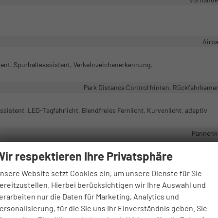
Airb
ent, Spurhalteassistent, Verkehrzeichenerkennung,
Park Distance Control hinten, Rückfahrkame
sistent, LED-Tagfahrlicht, Blendfreies Fernlicht, Kurvenlicht, adaptiv
Pannenk
vorhand
Wir respektieren Ihre Privatsphäre
vorhand
nsere Website setzt Cookies ein, um unsere Dienste für Sie
Schlüssellose Zentralverriegelung (Keyless G
ereitzustellen. Hierbei berücksichtigen wir Ihre Auswahl und
erarbeiten nur die Daten für Marketing, Analytics und
ersonalisierung, für die Sie uns Ihr Einverständnis geben. Sie
Außenspiegel elektrisch verstellb