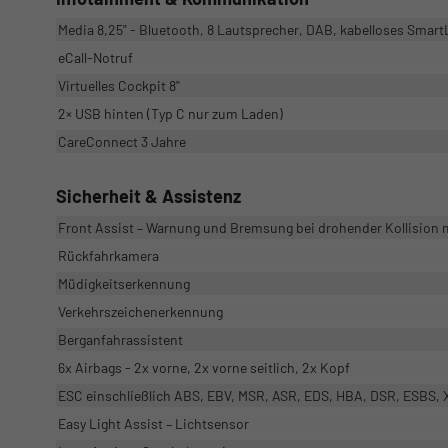
Media 8,25" - Bluetooth, 8 Lautsprecher, DAB, kabelloses Smart
eCall-Notruf
Virtuelles Cockpit 8"
2× USB hinten (Typ C nur zum Laden)
CareConnect 3 Jahre
Sicherheit & Assistenz
Front Assist – Warnung und Bremsung bei drohender Kollision
Rückfahrkamera
Müdigkeitserkennung
Verkehrszeichenerkennung
Berganfahrassistent
6x Airbags - 2x vorne, 2x vorne seitlich, 2x Kopf
ESC einschließlich ABS, EBV, MSR, ASR, EDS, HBA, DSR, ESBS, X
Easy Light Assist – Lichtsensor