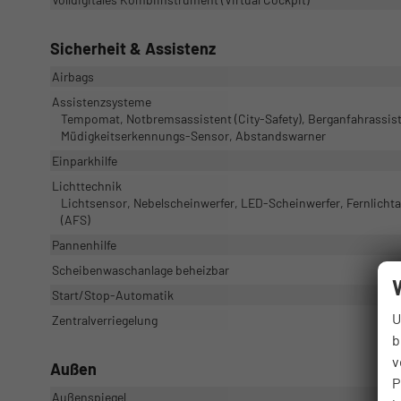
Sicherheit & Assistenz
Airbags
Assistenzsysteme
Tempomat, Notbremsassistent (City-Safety), Berganfahrassist
Müdigkeitserkennungs-Sensor, Abstandswarner
Einparkhilfe
Lichttechnik
Lichtsensor, Nebelscheinwerfer, LED-Scheinwerfer, Fernlichtas
(AFS)
Pannenhilfe
Scheibenwaschanlage beheizbar
Start/Stop-Automatik
U
Zentralverriegelung
b
v
Außen
P
Außenspiegel