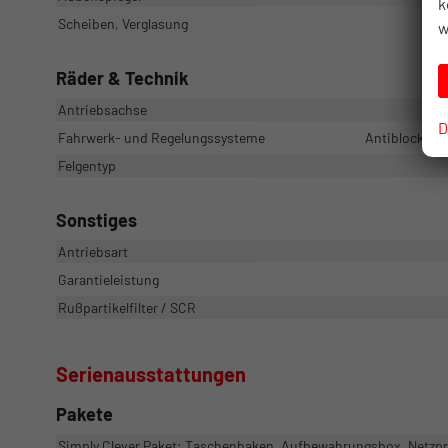
k
Scheiben, Verglasung
w
Räder & Technik
Antriebsachse
D
Fahrwerk- und Regelungssysteme
Antiblockiers
Felgentyp
Sonstiges
Antriebsart
Garantieleistung
Rußpartikelfilter / SCR
Serienausstattungen
Pakete
Simply Clever Paket: Taschenhaken, Aufbewahrungsbox, Netz