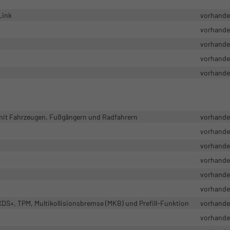
Link
vorhand
vorhand
vorhand
vorhand
vorhand
 mit Fahrzeugen, Fußgängern und Radfahrern
vorhand
vorhand
vorhand
vorhand
vorhand
vorhand
DS+, TPM, Multikollisionsbremse (MKB) und Prefill-Funktion
vorhand
vorhand