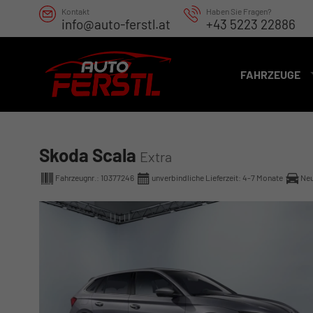
Kontakt
Haben Sie Fragen?
info@auto-ferstl.at
+43 5223 22886
FAHRZEUGE
Skoda Scala
Extra
Fahrzeugnr.:
10377246
unverbindliche Lieferzeit: 4-7 Monate
Ne