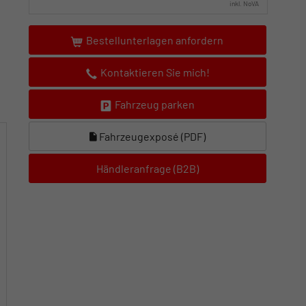
inkl. NoVA
Bestellunterlagen anfordern
Kontaktieren Sie mich!
Fahrzeug parken
Fahrzeugexposé (PDF)
Händleranfrage (B2B)