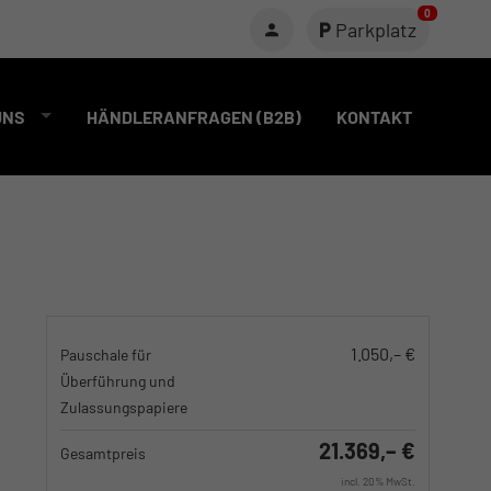
0
Parkplatz
UNS
HÄNDLERANFRAGEN (B2B)
KONTAKT
1.050,– €
Pauschale für
Überführung und
Zulassungspapiere
21.369,– €
Gesamtpreis
incl. 20% MwSt.