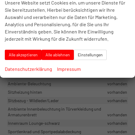
Innenspiegel automatisch abblendbar
vorhanden
Unsere Website setzt Cookies ein, um unsere Dienste für
Sie bereitzustellen. Hierbei berücksichtigen wir Ihre
Multifunktions-Lederlenkrad und Lederschaltknauf
vorhanden
Auswahl und verarbeiten nur die Daten für Marketing,
Elektrische Fensterheber vorne und hinten
vorhanden
Analytics und Personalisierung, für die Sie uns Ihr
Climatronic 2-Zonen-Klimaautomatik
vorhanden
Einverständnis geben. Sie können Ihre Einwilligung
Elektronische Parkbremse
vorhanden
jederzeit mit Wirkung für die Zukunft widerrufen.
Höhenverstellbarer Fahrer- und Beifahrersitz mit
Lordosenstütze
vorhanden
Alle akzeptieren
Alle ablehnen
Einstellungen
Fußmatten vorne und hinten
vorhanden
Sitzheizung vorne
vorhanden
Datenschutzerklärung
Impressum
Lenkradheizung (für DSG mit Schaltwippen)
vorhanden
Ambiente-Beleuchtung
vorhanden
Sitzheizung hinten
vorhanden
Sitzbezug - Wildleder/Leder
vorhanden
Ambiente Innenbeleuchtung in Türverkleidung und
Armaturenbrett
vorhanden
Innenraum Lounge-schwarz
vorhanden
Sportlenkrad und Sportpedalabdeckung
vorhanden