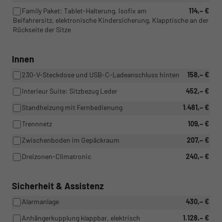
Family Paket: Tablet-Halterung, Isofix am
114,– €
Beifahrersitz, elektronische Kindersicherung, Klapptische an der
Rückseite der Sitze
Innen
230-V-Steckdose und USB-C-Ladeanschluss hinten
158,– €
Interieur Suite: Sitzbezug Leder
452,– €
Standheizung mit Fernbedienung
1.481,– €
Trennnetz
109,– €
Zwischenboden im Gepäckraum
207,– €
Dreizonen-Climatronic
240,– €
Sicherheit & Assistenz
Alarmanlage
430,– €
Anhängerkupplung klappbar, elektrisch
1.128,– €