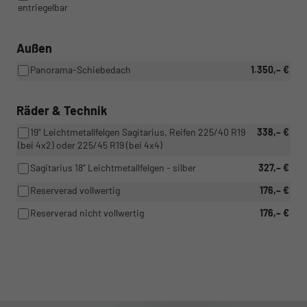
entriegelbar
Außen
Panorama-Schiebedach
1.350,– €
Räder & Technik
19" Leichtmetallfelgen Sagitarius, Reifen 225/40 R19
338,– €
(bei 4x2) oder 225/45 R19 (bei 4x4)
Sagitarius 18" Leichtmetallfelgen - silber
327,– €
Reserverad vollwertig
176,– €
Reserverad nicht vollwertig
176,– €