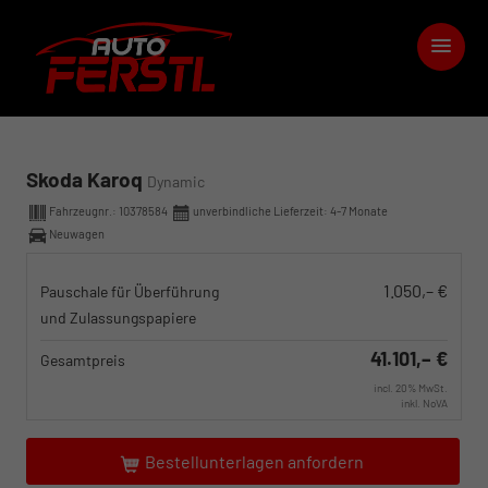
Skoda Karoq
Dynamic
Fahrzeugnr.:
10378584
unverbindliche Lieferzeit: 4-7 Monate
Neuwagen
1.050,– €
Pauschale für Überführung
und Zulassungspapiere
41.101,– €
Gesamtpreis
incl. 20% MwSt.
inkl. NoVA
Bestellunterlagen anfordern