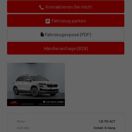
Kontaktieren Sie mich!
Fahrzeug parken
Fahrzeugexposé (PDF)
Händleranfrage (B2B)
Motor
1.5l TSI ACT
Getriebe
Schalt. 6-Gang