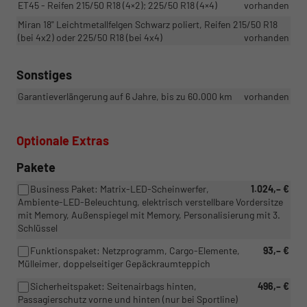
ET45 - Reifen 215/50 R18 (4×2); 225/50 R18 (4×4)
vorhanden
Miran 18" Leichtmetallfelgen Schwarz poliert, Reifen 215/50 R18
(bei 4x2) oder 225/50 R18 (bei 4x4)
vorhanden
Sonstiges
Garantieverlängerung auf 6 Jahre, bis zu 60.000 km
vorhanden
Optionale Extras
Pakete
Business Paket: Matrix-LED-Scheinwerfer,
1.024,– €
Ambiente-LED-Beleuchtung, elektrisch verstellbare Vordersitze
mit Memory, Außenspiegel mit Memory, Personalisierung mit 3.
Schlüssel
Funktionspaket: Netzprogramm, Cargo-Elemente,
93,– €
Mülleimer, doppelseitiger Gepäckraumteppich
Sicherheitspaket: Seitenairbags hinten,
496,– €
Passagierschutz vorne und hinten (nur bei Sportline)