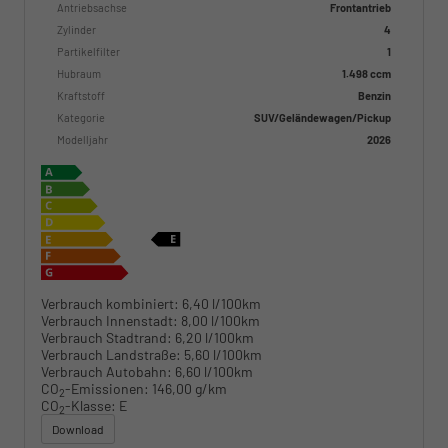
Antriebsachse
Frontantrieb
Zylinder
4
Partikelfilter
1
Hubraum
1.498 ccm
Kraftstoff
Benzin
Kategorie
SUV/Geländewagen/Pickup
Modelljahr
2026
Verbrauch kombiniert:
6,40 l/100km
Verbrauch Innenstadt:
8,00 l/100km
Verbrauch Stadtrand:
6,20 l/100km
Verbrauch Landstraße:
5,60 l/100km
Verbrauch Autobahn:
6,60 l/100km
CO
-Emissionen:
146,00 g/km
2
CO
-Klasse:
E
2
Download