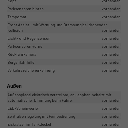
Kopf
vorhanden
Parksensoren hinten
vorhanden
Tempomat
vorhanden
Front Assist - mit Warnung und Bremsung bei drohender
Kollision
vorhanden
Licht- und Regensensor
vorhanden
Parksensoren vorne
vorhanden
Rückfahrkamera
vorhanden
Berganfahrhilfe
vorhanden
Verkehrszeichenerkennung
vorhanden
Außen
Außenspiegel elektrisch verstellbar, anklappbar, beheizt mit
automatischer Dimmung beim Fahrer
vorhanden
LED-Scheinwerfer
vorhanden
Zentralverriegelung mit Fernbedienung
vorhanden
Eiskratzer im Tankdeckel
vorhanden