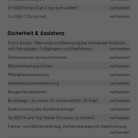
2× USB hinten (Typ C nur zum Laden)
vorhanden
2x USB-C (2x vorne)
vorhanden
Sicherheit & Assistenz
Front Assist – Warnung und Bremsung bei drohender Kollision
mit Fahrzeugen, Fußgängern und Radfahrern
vorhanden
Parksensoren vorne und hinten
vorhanden
Rückfahrkamera hinten
vorhanden
Müdigkeitserkennung
vorhanden
Verkehrszeichenerkennung
vorhanden
Berganfahrassistent
vorhanden
6x Airbags – 2x vorne, 2x vorne seitlich, 2x Kopf
vorhanden
Deaktivierung des Beifahrerairbags
vorhanden
3x ISOFIX und Top Tether (1x vorne, 2x hinten)
vorhanden
Fahrer- und Beifahrerairbag, Beifahrerairbag mit Deaktivierung
vorhanden