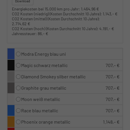
Download
Energiekosten bei 15.000 km pro Jahr:
1.464,96 €
CO2 Kosten (niedrig)
:
1.143,- €
(Kosten Durchschnitt 10 Jahre)
CO2 Kosten (mittel)
:
(Kosten Durchschnitt 10 Jahre)
2.714,62 €
CO2 Kosten (hoch)
:
4.191,- €
(Kosten Durchschnitt 10 Jahre)
Jahressteuer:
86,- €
Modra Energy blau uni
Magic schwarz metallic
707,– €
Diamond Smokey silber metallic
707,– €
Graphite grau metallic
707,– €
Moon weiß metallic
707,– €
Race blau metallic
707,– €
Phoenix orange metallic
1.148,– €