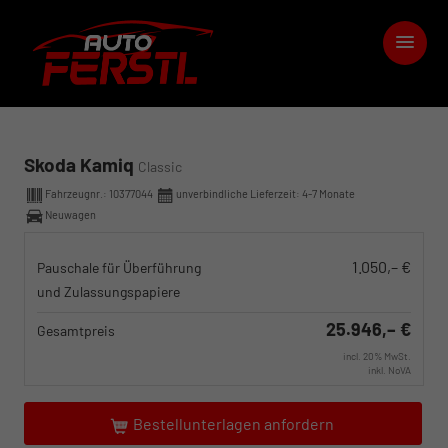
Skoda Kamiq
Classic
Fahrzeugnr.:
10377044
unverbindliche Lieferzeit: 4-7 Monate
Neuwagen
1.050,– €
Pauschale für Überführung
und Zulassungspapiere
25.946,– €
Gesamtpreis
incl. 20% MwSt.
inkl. NoVA
Bestellunterlagen anfordern