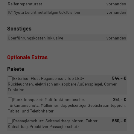
Reifenreparaturset
vorhanden
16" Nyota Leichtmetallfelgen 6Jx16 silber
vorhanden
Sonstiges
Überführungskosten inklusive
vorhanden
Optionale Extras
Pakete
Exterieur Plus: Regensensor, Top LED-
544,– €
Rückleuchten, elektrisch anklappbare Außenspiegel, Corner-
Funktion
Funktionspaket: Multifunktionstasche,
251,– €
Türkantenschutz, Mülleimer, doppelseitiger Gepäckraumteppich,
Tablet- und Telefonhalter
Passagierschutz: Seitenairbags hinten, Fahrer-
680,– €
Knieairbag, Proaktiver Passagierschutz