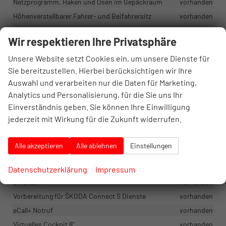
Netzprogramm, Haken und Ösen im Gepäckraum
vorhanden
Höhenverstellbarer Fahrer- und Beifahrersitz
vorhanden
Lordosenstützen an den Vordersitzen
vorhanden
Wir respektieren Ihre Privatsphäre
2-Speichen-PUR-Lenkrad
vorhanden
Unsere Website setzt Cookies ein, um unsere Dienste für
Manuelle Klimaanlage mit Pollenfilter
vorhanden
Sie bereitzustellen. Hierbei berücksichtigen wir Ihre
Interior Loft - schwarz/grau
vorhanden
Auswahl und verarbeiten nur die Daten für Marketing,
Easy Start – schlüsselloses Starten
vorhanden
Analytics und Personalisierung, für die Sie uns Ihr
Armlehne vorne mit JumboBox
vorhanden
Einverständnis geben. Sie können Ihre Einwilligung
Taschen auf der Rückseite der Vordersitze
vorhanden
jederzeit mit Wirkung für die Zukunft widerrufen.
Längs- und höhenverstellbares Lenkrad
vorhanden
Alle akzeptieren
Alle ablehnen
Einstellungen
Infotainment & Kommunikation
Datenschutzerklärung
Impressum
Media 8,25" - Bluetooth, 8 Lautsprecher, DAB, kabelloser
SmartLink
vorhanden
Vorbereitung für ŠKODA Connect S Dienste
vorhanden
eCall+ Notruf
vorhanden
Virtuelles Cockpit 8"
vorhanden