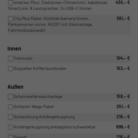
Interieur Plus: Zweizonen-Climatronic, kabelloses
430,– €
SmartLink, 8 Lautsprecher, 2x USB-C hinten
City Plus Paket: Rückfahrkamera hinten,
381,– €
Parksensoren vorne, KESSY mit Alarmanlage,
Fahrmodusauswahl
Innen
Trennnetz
104,– €
Doppelter Kofferraumboden
152,– €
Außen
Scheinwerferwaschanlage
158,– €
Schlecht-Wege-Paket
251,– €
Vorbereitung Anhängerkupplung
218,– €
Anhängerkupplung anklappbar/schwenkbar
899,– €
Sunset
218,– €