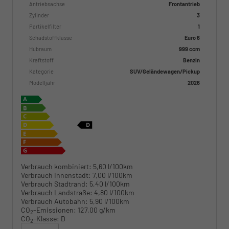
Antriebsachse
Frontantrieb
Zylinder
3
Partikelfilter
1
Schadstoffklasse
Euro 6
Hubraum
999 ccm
Kraftstoff
Benzin
Kategorie
SUV/Geländewagen/Pickup
Modelljahr
2026
Verbrauch kombiniert:
5,60 l/100km
Verbrauch Innenstadt:
7,00 l/100km
Verbrauch Stadtrand:
5,40 l/100km
Verbrauch Landstraße:
4,80 l/100km
Verbrauch Autobahn:
5,90 l/100km
CO
-Emissionen:
127,00 g/km
2
CO
-Klasse:
D
2