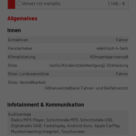
Velvet rot metallic
1.148,– €
Allgemeines
Innen
Armlehnen
Fahrer
Fensterheber
elektrisch 4-fach
Klimatisierung
Klimaanlage manuell
Sitze
Isofix (Kindersitzbefestigung), Sitzheizung
Sitze: Lordosenstütze
Fahrer
Sitze: Verstellbarkeit
Höhenverstellbarer Fahrer- und Beifahrersitz
Infotainment & Kommunikation
Audioanlage
Radio/MP3-Player, Schnittstelle MP3, Schnittstelle USB,
Digitalradio DAB, Farbdisplay, Android Auto, Apple CarPlay,
Musikstreaming integriert, Touchscreen