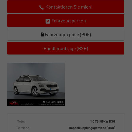
Kontaktieren Sie mich!
Fahrzeug parken
Fahrzeugexposé (PDF)
Händleranfrage (B2B)
Motor
1.0 TSI 85kW DSG
Getriebe
Doppelkupplungsgetriebe (DSG)