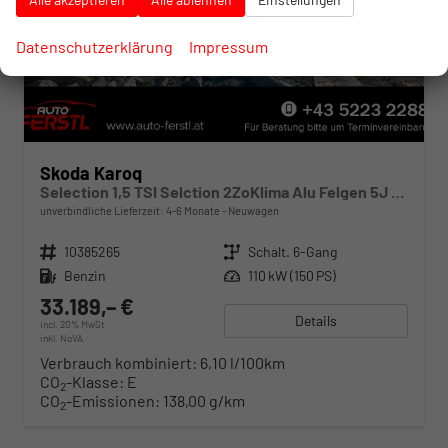
Datenschutzerklärung
Impressum
Skoda Karoq
Selection 1,5 TSI Selction 2ZoKlima Alu Felgen 5J Garantie Sitzheizung LED Scheinwerfer Tempomat
unverbindliche Lieferzeit: 4-6 Monate
Neuwagen
Fahrzeugnr.
10385265
Getriebe
Schalt. 6-Gang
Kraftstoff
Benzin
Leistung
110 kW (150 PS)
33.189,– €
Details
incl. 20% MwSt.
inkl. NoVA
Verbrauch kombiniert:
6,10 l/100km
CO
-Klasse:
E
2
CO
-Emissionen:
138,00 g/km
2