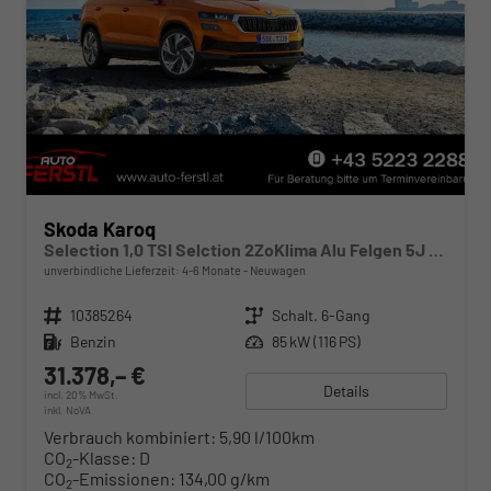
Skoda Karoq
Selection 1,0 TSI Selction 2ZoKlima Alu Felgen 5J Garantie Sitzheizung LED Scheinwerfer Tempomat
unverbindliche Lieferzeit: 4-6 Monate
Neuwagen
Fahrzeugnr.
10385264
Getriebe
Schalt. 6-Gang
Kraftstoff
Benzin
Leistung
85 kW (116 PS)
31.378,– €
Details
incl. 20% MwSt.
inkl. NoVA
Verbrauch kombiniert:
5,90 l/100km
CO
-Klasse:
D
2
CO
-Emissionen:
134,00 g/km
2