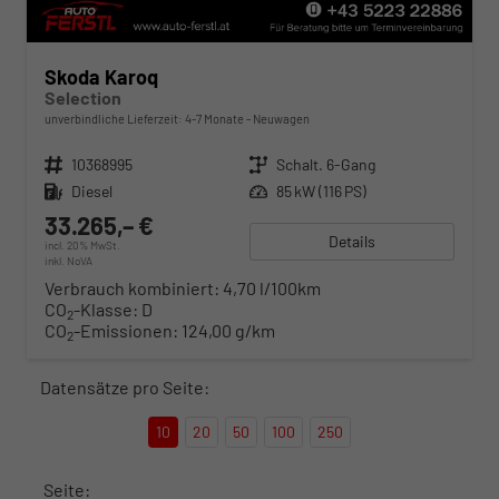
Skoda Karoq
Selection
unverbindliche Lieferzeit: 4-7 Monate
Neuwagen
Fahrzeugnr.
10368995
Getriebe
Schalt. 6-Gang
Kraftstoff
Diesel
Leistung
85 kW (116 PS)
33.265,– €
Details
incl. 20% MwSt.
inkl. NoVA
Verbrauch kombiniert:
4,70 l/100km
CO
-Klasse:
D
2
CO
-Emissionen:
124,00 g/km
2
Datensätze pro Seite:
10
20
50
100
250
Seite: