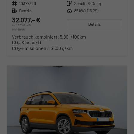
Fahrzeugnr.
10377329
Getriebe
Schalt. 6-Gang
Kraftstoff
Benzin
Leistung
85 kW (116 PS)
32.077,– €
Details
incl. 20% MwSt.
inkl. NoVA
Verbrauch kombiniert:
5,80 l/100km
CO
-Klasse:
D
2
CO
-Emissionen:
131,00 g/km
2