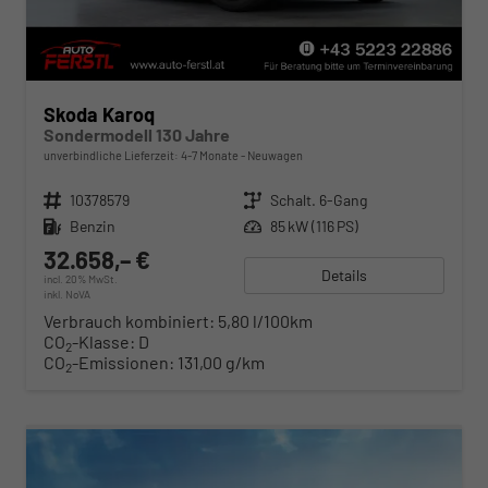
Skoda Karoq
Sondermodell 130 Jahre
unverbindliche Lieferzeit: 4-7 Monate
Neuwagen
Fahrzeugnr.
10378579
Getriebe
Schalt. 6-Gang
Kraftstoff
Benzin
Leistung
85 kW (116 PS)
32.658,– €
Details
incl. 20% MwSt.
inkl. NoVA
Verbrauch kombiniert:
5,80 l/100km
CO
-Klasse:
D
2
CO
-Emissionen:
131,00 g/km
2