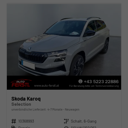
Skoda Karoq
Selection
unverbindliche Lieferzeit: 4-7 Monate
Neuwagen
Fahrzeugnr.
10368993
Getriebe
Schalt. 6-Gang
Kraftstoff
Benzin
Leistung
110 kW (150 PS)