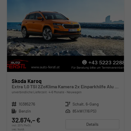
Skoda Karoq
Extra 1,0 TSI 2ZoKlima Kamera 2x Einparkhilfe Alu Felgen 5J Garantie Sitzheizung LED Scheinwerfer ACC
unverbindliche Lieferzeit: 4-6 Monate
Neuwagen
Fahrzeugnr.
10385276
Getriebe
Schalt. 6-Gang
Kraftstoff
Benzin
Leistung
85 kW (116 PS)
32.674,– €
Details
incl. 20% MwSt.
inkl. NoVA