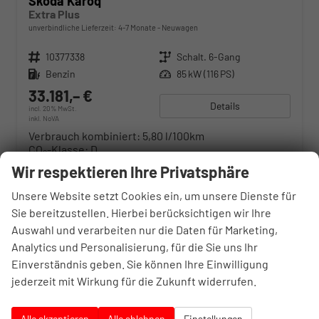
Skoda Karoq
Extra Plus
unverbindliche Lieferzeit: 4-7 Monate
Neuwagen
Fahrzeugnr.
10377338
Getriebe
Schalt. 6-Gang
Kraftstoff
Benzin
Leistung
85 kW (116 PS)
33.181,– €
Details
incl. 20% MwSt.
inkl. NoVA
Verbrauch kombiniert:
5,80 l/100km
CO
-Klasse:
D
2
CO
-Emissionen:
131,00 g/km
2
Wir respektieren Ihre Privatsphäre
Unsere Website setzt Cookies ein, um unsere Dienste für
Sie bereitzustellen. Hierbei berücksichtigen wir Ihre
Auswahl und verarbeiten nur die Daten für Marketing,
Analytics und Personalisierung, für die Sie uns Ihr
Einverständnis geben. Sie können Ihre Einwilligung
jederzeit mit Wirkung für die Zukunft widerrufen.
Alle akzeptieren
Alle ablehnen
Einstellungen