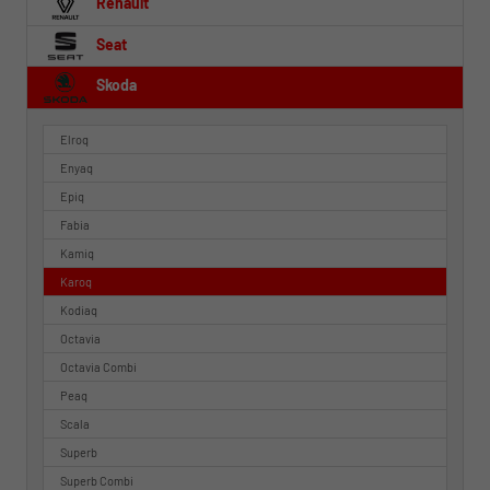
Renault
Seat
Skoda
Elroq
Enyaq
Epiq
Fabia
Kamiq
Karoq
Kodiaq
Octavia
Octavia Combi
Peaq
Scala
Superb
Superb Combi