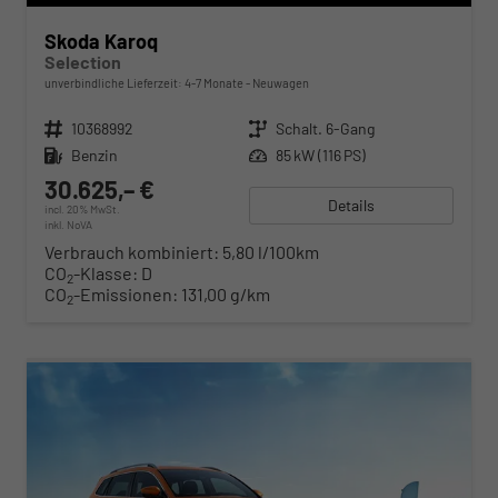
Skoda Karoq
Selection
unverbindliche Lieferzeit: 4-7 Monate
Neuwagen
Fahrzeugnr.
10368992
Getriebe
Schalt. 6-Gang
Kraftstoff
Benzin
Leistung
85 kW (116 PS)
30.625,– €
Details
incl. 20% MwSt.
inkl. NoVA
Verbrauch kombiniert:
5,80 l/100km
CO
-Klasse:
D
2
CO
-Emissionen:
131,00 g/km
2