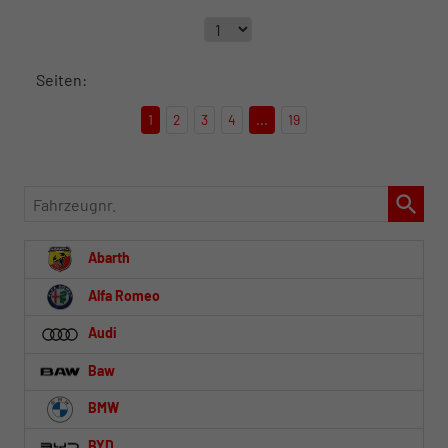
Seiten:
1
2
3
4
...
19
Fahrzeugnr.
Abarth
Alfa Romeo
Audi
Baw
BMW
BYD