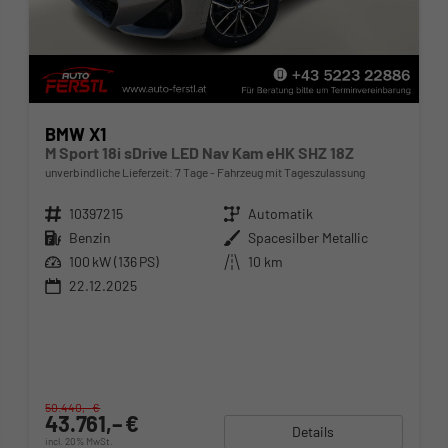
BMW X1
M Sport 18i sDrive LED Nav Kam eHK SHZ 18Z
unverbindliche Lieferzeit:
7 Tage
Fahrzeug mit Tageszulassung
Fahrzeugnr.
10397215
Getriebe
Automatik
Kraftstoff
Benzin
Außenfarbe
Spacesilber Metallic
Leistung
100 kW (136 PS)
Kilometerstand
10 km
22.12.2025
50.440,– €
43.761,– €
Details
incl. 20% MwSt.