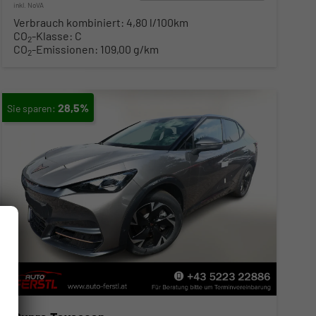
inkl. NoVA
Verbrauch kombiniert:
4,80 l/100km
CO
-Klasse:
C
2
CO
-Emissionen:
109,00 g/km
2
28,5%