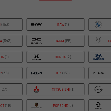
(153)
ALLE
(1)
ALLE
I
BAW
FAHRZEUGE
FAHRZEUGE
VON
VON
(543)
ALLE
(55)
ALLE
A
DACIA
D
AUDI
BAW
FAHRZEUGE
FAHRZEUGE
ANZEIGEN
ANZEIGEN
VON
VON
(1)
ALLE
(2)
ALLE
TON
HONDA
CUPRA
DACIA
FAHRZEUGE
FAHRZEUGE
ANZEIGEN
ANZEIGEN
VON
VON
(36)
ALLE
(151)
ALLE
P
KIA
FOTON
HONDA
FAHRZEUGE
FAHRZEUGE
ANZEIGEN
ANZEIGEN
VON
VON
(27)
ALLE
(1)
ALLE
MITSUBISHI
JEEP
KIA
FAHRZEUGE
FAHRZEUGE
ANZEIGEN
ANZEIGEN
VON
VON
(116)
ALLE
(3)
ALLE
EOT
PORSCHE
MG
MITSUBISHI