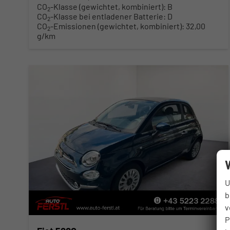
CO
-Klasse (gewichtet, kombiniert):
B
2
CO
-Klasse bei entladener Batterie:
D
2
CO
-Emissionen (gewichtet, kombiniert):
32,00
2
g/km
U
b
v
P