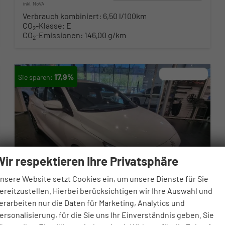
inkl. NoVA
Verbrauch kombiniert:
6,50 l/100km
CO
-Klasse:
E
2
CO
-Emissionen:
146,00 g/km
2
17,9%
Wir respektieren Ihre Privatsphäre
nsere Website setzt Cookies ein, um unsere Dienste für Sie
ereitzustellen. Hierbei berücksichtigen wir Ihre Auswahl und
erarbeiten nur die Daten für Marketing, Analytics und
ersonalisierung, für die Sie uns Ihr Einverständnis geben. Sie