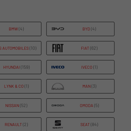
(4)
ALLE
(4)
ALLE
BMW
BYD
FAHRZEUGE
FAHRZEUGE
VON
VON
(10)
ALLE
(62)
ALLE
S AUTOMOBILES
FIAT
BMW
BYD
FAHRZEUGE
FAHRZEUGE
ANZEIGEN
ANZEIGEN
VON
VON
(159)
ALLE
(1)
ALLE
HYUNDAI
IVECO
DS
FIAT
FAHRZEUGE
FAHRZEUGE
AUTOMOBILES
ANZEIGEN
VON
VON
(1)
ALLE
(3)
ALLE
LYNK & CO
MAN
ANZEIGEN
HYUNDAI
IVECO
FAHRZEUGE
FAHRZEUGE
ANZEIGEN
ANZEIGEN
VON
VON
(52)
ALLE
(5)
ALLE
NISSAN
OMODA
LYNK
MAN
FAHRZEUGE
FAHRZEUGE
&
ANZEIGEN
VON
VON
(2)
ALLE
(84)
ALLE
RENAULT
SEAT
CO
NISSAN
OMODA