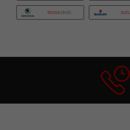
FAHRZEUGE
BENZ
VON
(849)
ALLE
SKODA
SUZU
ANZEIGEN
OPEL
FAHRZEUGE
ANZEIGEN
VON
SKODA
ANZEIGEN