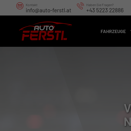
Kontakt
Haben Sie Fragen?
info@auto-ferstl.at
+43 5223 22886
FAHRZEUGE
V
N