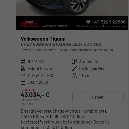
Volkswagen Tiguan
PHEV 5JGarantie IQ.Drive LED+ DCC SHZ
unverbindliche Lieferzeit:
7 Tage
Fahrzeug mit Tageszulassung
Fahrzeugnr.
10395072
Getriebe
Automatik
Kraftstoff
Hybrid Benzin
Außenfarbe
Delfingrau Metallic
Leistung
110 kW (150 PS)
Kilometerstand
10 km
30.04.2026
58.013,– €
43.034,– €
Details
incl. 20% MwSt.
inkl. NoVA
Energieverbrauch (gewichtet, kombiniert):
1,40 l/100km + 13,60 kWh/100km
Kraftstoffverbrauch bei entladener Batterie
kombiniert:
13,60 l/100km