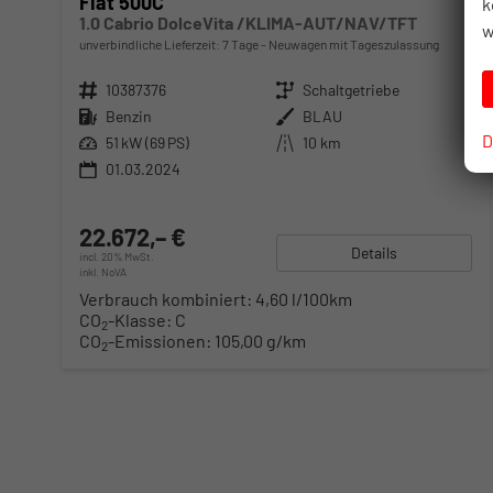
Fiat 500C
k
1.0 Cabrio DolceVita /KLIMA-AUT/NAV/TFT
w
unverbindliche Lieferzeit:
7 Tage
Neuwagen mit Tageszulassung
Fahrzeugnr.
10387376
Getriebe
Schaltgetriebe
Kraftstoff
Benzin
Außenfarbe
BLAU
D
Leistung
51 kW (69 PS)
Kilometerstand
10 km
01.03.2024
22.672,– €
Details
incl. 20% MwSt.
inkl. NoVA
Verbrauch kombiniert:
4,60 l/100km
CO
-Klasse:
C
2
CO
-Emissionen:
105,00 g/km
2