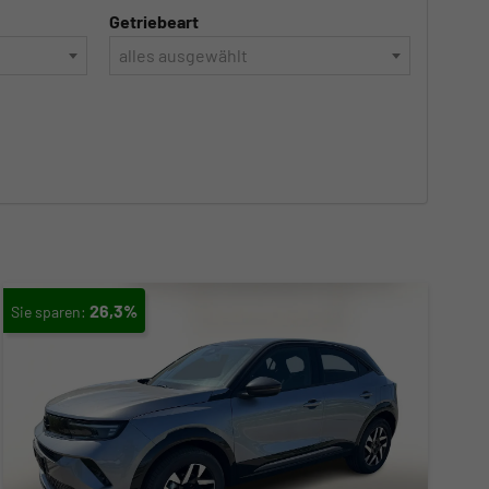
Getriebeart
alles ausgewählt
26,3%