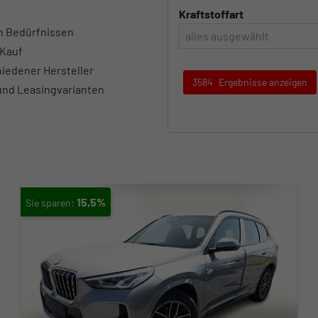
Kraftstoffart
n Bedürfnissen
alles ausgewählt
 Kauf
iedener Hersteller
3584
Ergebnisse anzeigen
 und Leasingvarianten
15,5%