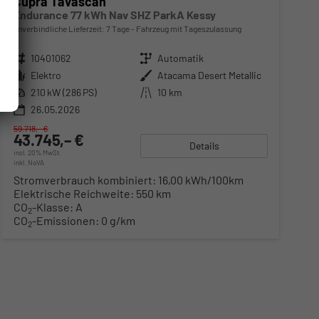
Cupra Tavascan
Endurance 77 kWh Nav SHZ ParkA Kessy
unverbindliche Lieferzeit:
7 Tage
Fahrzeug mit Tageszulassung
Fahrzeugnr.
10401062
Getriebe
Automatik
Kraftstoff
Elektro
Außenfarbe
Atacama Desert Metallic
Leistung
210 kW (286 PS)
Kilometerstand
10 km
26.05.2026
59.718,– €
43.745,– €
Details
incl. 20% MwSt.
inkl. NoVA
Stromverbrauch kombiniert:
16,00 kWh/100km
Elektrische Reichweite:
550 km
CO
-Klasse:
A
2
CO
-Emissionen:
0 g/km
2