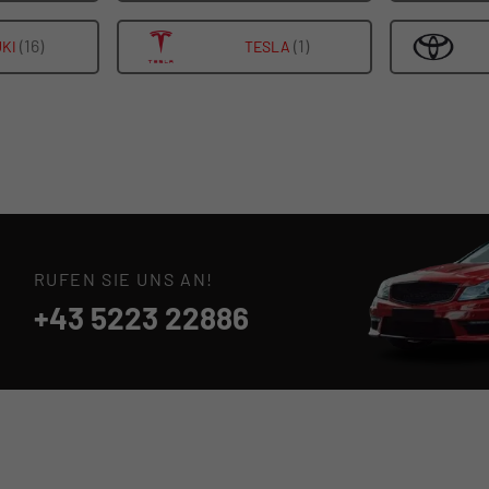
FAHRZEUGE
FAHRZEUGE
ANZEIGEN
ANZEIGEN
VON
VON
(16)
ALLE
(1)
ALLE
KI
TESLA
PEUGEOT
PORSCHE
FAHRZEUGE
FAHRZEUGE
ANZEIGEN
ANZEIGEN
VON
VON
SUZUKI
TESLA
ANZEIGEN
ANZEIGEN
RUFEN SIE UNS AN!
+43 5223 22886