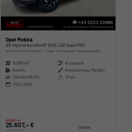
Opel Mokka
GS Hybrid KomfortP SHZ LHZ Kam PDC
unverbindliche Lieferzeit:
7 Tage
Fahrzeug mit Tageszulassung
Fahrzeugnr.
10396447
Getriebe
Automatik
Kraftstoff
Benzin
Außenfarbe
Kontrast Grau Metallic
Leistung
100 kW (136 PS)
Kilometerstand
10 km
29.01.2026
33.267,– €
25.607,– €
Details
incl. 20% MwSt.