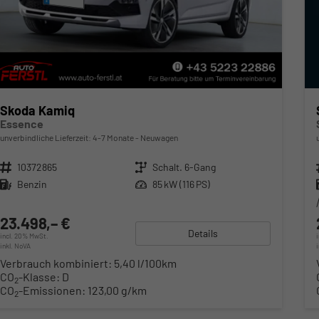
Skoda Kamiq
Essence
unverbindliche Lieferzeit: 4-7 Monate
Neuwagen
Fahrzeugnr.
10372865
Getriebe
Schalt. 6-Gang
Kraftstoff
Benzin
Leistung
85 kW (116 PS)
23.498,– €
Details
incl. 20% MwSt.
inkl. NoVA
Verbrauch kombiniert:
5,40 l/100km
CO
-Klasse:
D
2
CO
-Emissionen:
123,00 g/km
2