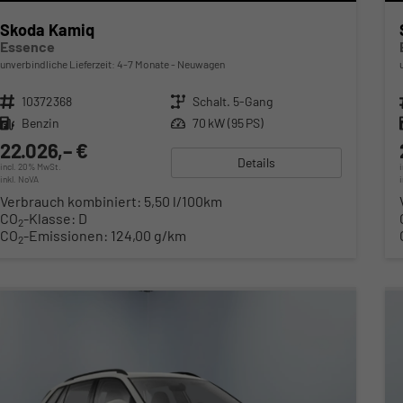
Skoda Kamiq
Essence
unverbindliche Lieferzeit: 4-7 Monate
Neuwagen
Fahrzeugnr.
10372368
Getriebe
Schalt. 5-Gang
Kraftstoff
Benzin
Leistung
70 kW (95 PS)
22.026,– €
Details
incl. 20% MwSt.
inkl. NoVA
Verbrauch kombiniert:
5,50 l/100km
CO
-Klasse:
D
2
CO
-Emissionen:
124,00 g/km
2