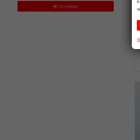
k
Anmelden
w
D