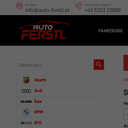
Kontakt
Haben Sie Fragen?
info@auto-ferstl.at
+43 5223 22886
FAHRZEUGE
Fahrzeugnr.
in
Abarth
S
Audi
Baw
Ve
BMW
BYD
An