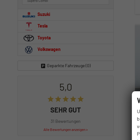
Superb Combi
Suzuki
Tesla
Toyota
Volkswagen
Geparkte Fahrzeuge (
0
)
5,0
SEHR GUT
U
b
31 Bewertungen
v
Alle Bewertungen anzeigen >
P