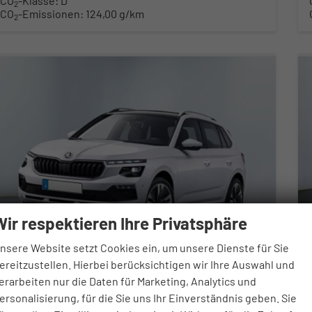
CO
-Klasse:
D
2
CO
-Emissionen:
124,00 g/km
2
Wir respektieren Ihre Privatsphäre
nsere Website setzt Cookies ein, um unsere Dienste für Sie
ereitzustellen. Hierbei berücksichtigen wir Ihre Auswahl und
erarbeiten nur die Daten für Marketing, Analytics und
Skoda Kamiq
ersonalisierung, für die Sie uns Ihr Einverständnis geben. Sie
Selection