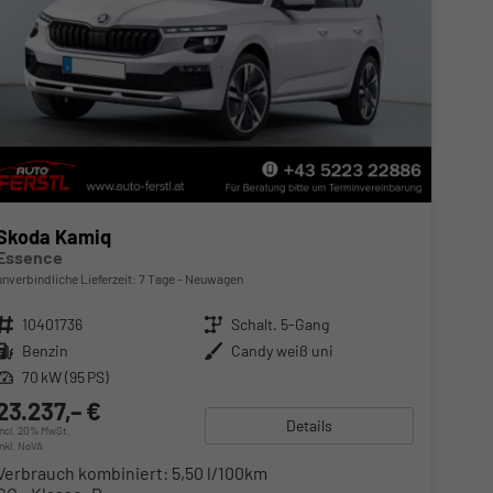
Skoda Kamiq
Essence
unverbindliche Lieferzeit:
7 Tage
Neuwagen
Fahrzeugnr.
10401736
Getriebe
Schalt. 5-Gang
Kraftstoff
Benzin
Außenfarbe
Candy weiß uni
Leistung
70 kW (95 PS)
23.237,– €
Details
incl. 20% MwSt.
inkl. NoVA
Verbrauch kombiniert:
5,50 l/100km