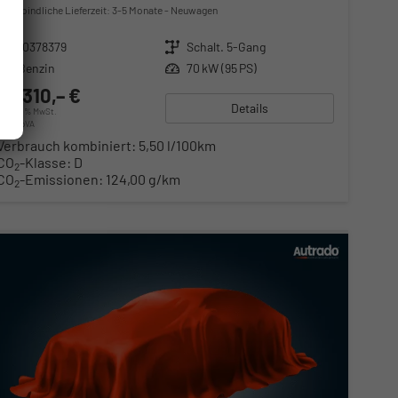
unverbindliche Lieferzeit: 3-5 Monate
Neuwagen
Fahrzeugnr.
10378379
Getriebe
Schalt. 5-Gang
Kraftstoff
Benzin
Leistung
70 kW (95 PS)
23.310,– €
Details
incl. 20% MwSt.
inkl. NoVA
Verbrauch kombiniert:
5,50 l/100km
CO
-Klasse:
D
2
CO
-Emissionen:
124,00 g/km
2