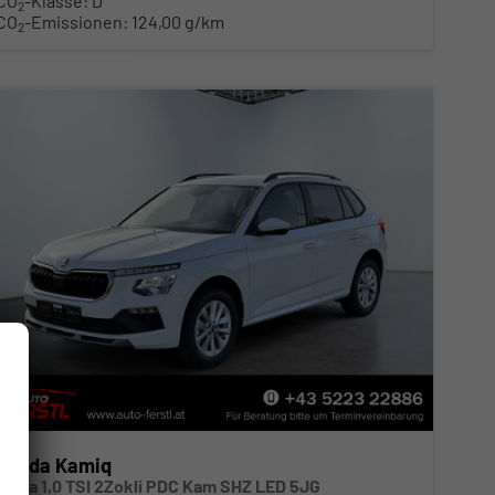
CO
-Klasse:
D
2
CO
-Emissionen:
124,00 g/km
2
Skoda Kamiq
Extra 1,0 TSI 2Zokli PDC Kam SHZ LED 5JG