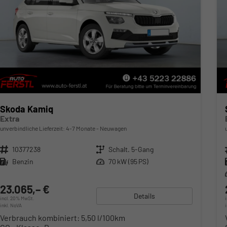
Skoda Kamiq
Extra
unverbindliche Lieferzeit: 4-7 Monate
Neuwagen
Fahrzeugnr.
10377238
Getriebe
Schalt. 5-Gang
Kraftstoff
Benzin
Leistung
70 kW (95 PS)
23.065,– €
Details
incl. 20% MwSt.
inkl. NoVA
Verbrauch kombiniert:
5,50 l/100km