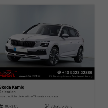
Skoda Kamiq
Selection
unverbindliche Lieferzeit: 4-7 Monate
Neuwagen
Fahrzeugnr.
10372370
Getriebe
Schalt. 5-Gang