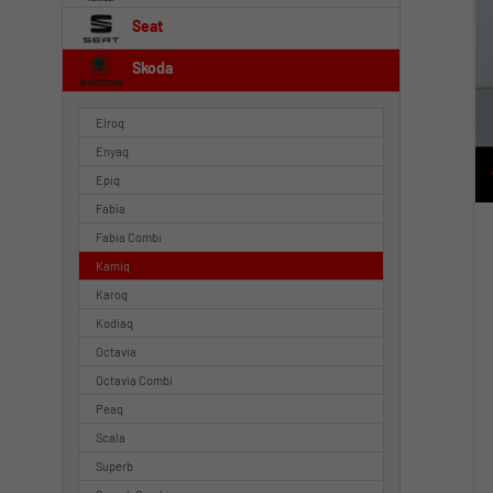
Seat
Skoda
Elroq
Enyaq
Epiq
Fabia
Fabia Combi
Kamiq
Karoq
Kodiaq
Octavia
Octavia Combi
Peaq
Scala
Superb