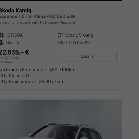
Skoda Kamiq
Essence 1,0 TSI Klima PDC LED 5JG
unverbindliche Lieferzeit: 3-5 Monate
Neuwagen
Fahrzeugnr.
10378366
Getriebe
Schalt. 5-Gang
Kraftstoff
Benzin
Leistung
70 kW (95 PS)
22.835,– €
Details
incl. 20% MwSt.
inkl. NoVA
Verbrauch kombiniert:
5,50 l/100km
CO
-Klasse:
D
2
CO
-Emissionen:
124,00 g/km
2