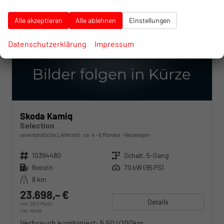
Alle akzeptieren
Alle ablehnen
Einstellungen
Datenschutzerklärung
Impressum
Skoda Kamiq
Selection
unverbindliche Lieferzeit: ca. 4 - 6 Monate
Neuwagen
Fahrzeugnr.
10394480
Getriebe
Schalt. 5-Gang
Kraftstoff
Benzin
Leistung
70 kW (95 PS)
Kilometerstand
8 km
23.698,– €
Details
incl. 20% MwSt.
inkl. NoVA
Verbrauch kombiniert:
5,50 l/100km