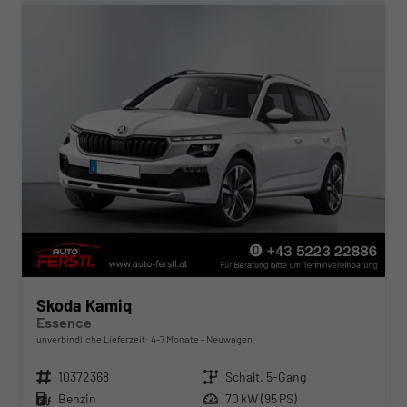
Skoda Kamiq
Essence
unverbindliche Lieferzeit: 4-7 Monate
Neuwagen
Fahrzeugnr.
10372368
Getriebe
Schalt. 5-Gang
Kraftstoff
Benzin
Leistung
70 kW (95 PS)