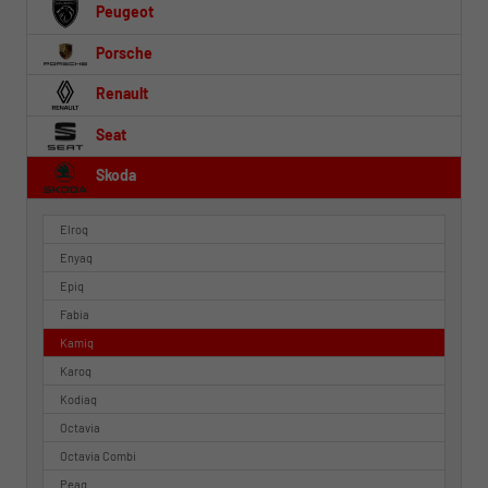
Peugeot
Porsche
Renault
Seat
Skoda
Elroq
Enyaq
Epiq
Fabia
Kamiq
Karoq
Kodiaq
Octavia
Octavia Combi
Peaq