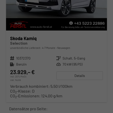
Skoda Kamiq
Selection
unverbindliche Lieferzeit: 4-7 Monate
Neuwagen
Fahrzeugnr.
10372370
Getriebe
Schalt. 5-Gang
Kraftstoff
Benzin
Leistung
70 kW (95 PS)
23.929,– €
Details
incl. 20% MwSt.
inkl. NoVA
Verbrauch kombiniert:
5,50 l/100km
CO
-Klasse:
D
2
CO
-Emissionen:
124,00 g/km
2
Datensätze pro Seite: