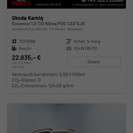
Skoda Kamiq
Essence 1,0 TSI Klima PDC LED 5JG
unverbindliche Lieferzeit: 3-5 Monate
Neuwagen
Fahrzeugnr.
10378366
Getriebe
Schalt. 5-Gang
Kraftstoff
Benzin
Leistung
70 kW (95 PS)
22.835,– €
Details
incl. 20% MwSt.
inkl. NoVA
Verbrauch kombiniert:
5,50 l/100km
CO
-Klasse:
D
2
CO
-Emissionen:
124,00 g/km
2