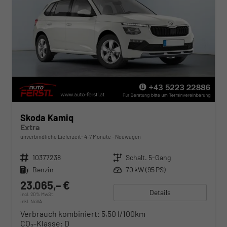
Skoda Kamiq
Extra
unverbindliche Lieferzeit: 4-7 Monate
Neuwagen
Fahrzeugnr.
10377238
Getriebe
Schalt. 5-Gang
Kraftstoff
Benzin
Leistung
70 kW (95 PS)
23.065,– €
Details
incl. 20% MwSt.
inkl. NoVA
Verbrauch kombiniert:
5,50 l/100km
CO
-Klasse:
D
2