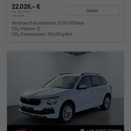
22.026,– €
Details
incl. 20% MwSt.
inkl. NoVA
Verbrauch kombiniert:
5,50 l/100km
CO
-Klasse:
D
2
CO
-Emissionen:
124,00 g/km
2