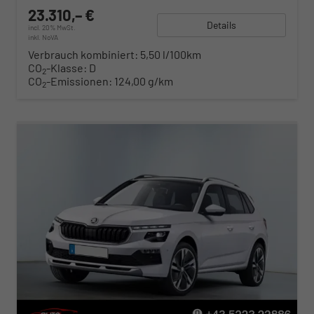
23.310,– €
Details
incl. 20% MwSt.
inkl. NoVA
Verbrauch kombiniert:
5,50 l/100km
CO
-Klasse:
D
2
CO
-Emissionen:
124,00 g/km
2