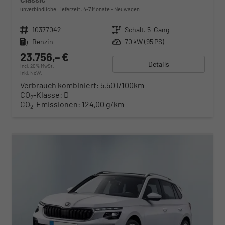
unverbindliche Lieferzeit: 4-7 Monate
Neuwagen
Fahrzeugnr.
10377042
Getriebe
Schalt. 5-Gang
Kraftstoff
Benzin
Leistung
70 kW (95 PS)
23.756,– €
Details
incl. 20% MwSt.
inkl. NoVA
Verbrauch kombiniert:
5,50 l/100km
CO
-Klasse:
D
2
CO
-Emissionen:
124,00 g/km
2