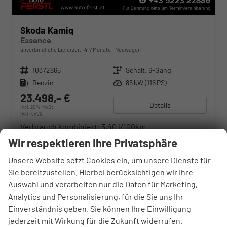
Skoda Kamiq
Essence
unverbindliche Lieferzeit: 4-7 Monate
Neuwagen
Fahrzeugnr.
10372865
Getriebe
Schalt. 6-Gang
Kraftstoff
Benzin
Leistung
85 kW (116 PS)
23.498,– €
Details
incl. 20% MwSt.
inkl. NoVA
Verbrauch kombiniert:
5,40 l/100km
CO
-Klasse:
D
2
Wir respektieren Ihre Privatsphäre
CO
-Emissionen:
123,00 g/km
2
Unsere Website setzt Cookies ein, um unsere Dienste für
Sie bereitzustellen. Hierbei berücksichtigen wir Ihre
Auswahl und verarbeiten nur die Daten für Marketing,
Analytics und Personalisierung, für die Sie uns Ihr
Einverständnis geben. Sie können Ihre Einwilligung
jederzeit mit Wirkung für die Zukunft widerrufen.