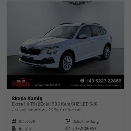
Skoda Kamiq
Extra 1,0 TSI 2Zokli PDC Kam SHZ LED 5JG
unverbindliche Lieferzeit: 3-5 Monate
Neuwagen
Fahrzeugnr.
10378379
Getriebe
Schalt. 5-Gang
Kraftstoff
Benzin
Leistung
70 kW (95 PS)