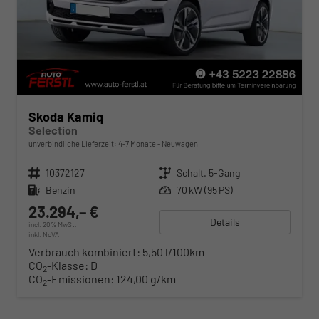
Skoda Kamiq
Selection
unverbindliche Lieferzeit: 4-7 Monate
Neuwagen
Fahrzeugnr.
10372127
Getriebe
Schalt. 5-Gang
Kraftstoff
Benzin
Leistung
70 kW (95 PS)
23.294,– €
Details
incl. 20% MwSt.
inkl. NoVA
Verbrauch kombiniert:
5,50 l/100km
CO
-Klasse:
D
2
CO
-Emissionen:
124,00 g/km
2