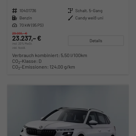
Fahrzeugnr.
10401736
Getriebe
Schalt. 5-Gang
Kraftstoff
Benzin
Außenfarbe
Candy weiß uni
Leistung
70 kW (95 PS)
29.091,– €
23.237,– €
Details
incl. 20% MwSt.
inkl. NoVA
Verbrauch kombiniert:
5,50 l/100km
CO
-Klasse:
D
2
CO
-Emissionen:
124,00 g/km
2