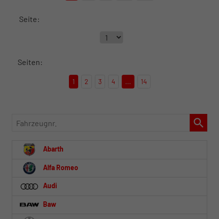
Seite:
Seiten:
1
2
3
4
...
14
Fahrzeugnr.
Abarth
Alfa Romeo
Audi
Baw