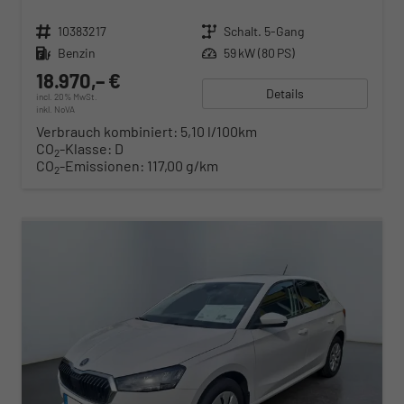
Fahrzeugnr.
10383217
Getriebe
Schalt. 5-Gang
Kraftstoff
Benzin
Leistung
59 kW (80 PS)
18.970,– €
Details
incl. 20% MwSt.
inkl. NoVA
Verbrauch kombiniert:
5,10 l/100km
CO
-Klasse:
D
2
CO
-Emissionen:
117,00 g/km
2