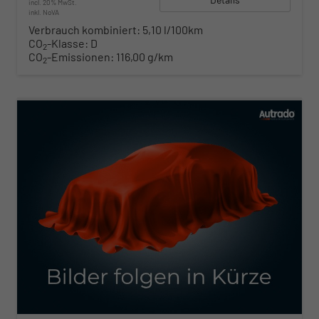
incl. 20% MwSt.
inkl. NoVA
Verbrauch kombiniert:
5,10 l/100km
CO
-Klasse:
D
2
CO
-Emissionen:
116,00 g/km
2