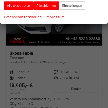
Alle akzeptieren
Alle ablehnen
Einstellungen
Datenschutzerklärung
Impressum
Skoda Fabia
Essence
unverbindliche Lieferzeit: 4-7 Monate
Neuwagen
Fahrzeugnr.
10372357
Getriebe
Schalt. 5-Gang
Kraftstoff
Benzin
Leistung
70 kW (95 PS)
19.405,– €
Details
incl. 20% MwSt.
inkl. NoVA
Verbrauch kombiniert:
5,10 l/100km
CO
-Klasse:
C
2
CO
-Emissionen:
115,00 g/km