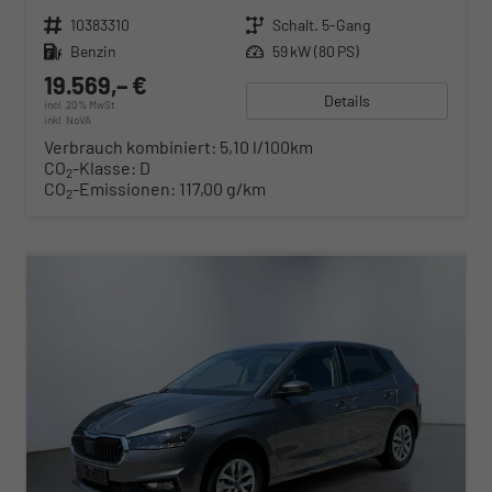
Fahrzeugnr.
10383310
Getriebe
Schalt. 5-Gang
Kraftstoff
Benzin
Leistung
59 kW (80 PS)
19.569,– €
Details
incl. 20% MwSt.
inkl. NoVA
Verbrauch kombiniert:
5,10 l/100km
CO
-Klasse:
D
2
CO
-Emissionen:
117,00 g/km
2