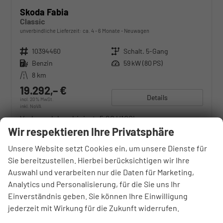
Skoda Fabia
Classic
unverbindliche Lieferzeit: ca. 4 - 6 Monate
Neuwagen
Fahrzeugnr.
10394460
Getriebe
Schalt. 5-Gang
Kraftstoff
Benzin
Leistung
59 kW (80 PS)
Kilometerstand
8 km
19.292,– €
Details
incl. 20% MwSt.
inkl. NoVA
Verbrauch kombiniert:
5,20 l/100km
CO
-Klasse:
D
Wir respektieren Ihre Privatsphäre
2
CO
-Emissionen:
117,00 g/km
2
Unsere Website setzt Cookies ein, um unsere Dienste für
Sie bereitzustellen. Hierbei berücksichtigen wir Ihre
Auswahl und verarbeiten nur die Daten für Marketing,
Analytics und Personalisierung, für die Sie uns Ihr
Einverständnis geben. Sie können Ihre Einwilligung
jederzeit mit Wirkung für die Zukunft widerrufen.