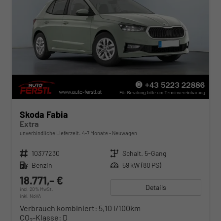
Skoda Fabia
Extra
unverbindliche Lieferzeit: 4-7 Monate
Neuwagen
Fahrzeugnr.
10377230
Getriebe
Schalt. 5-Gang
Kraftstoff
Benzin
Leistung
59 kW (80 PS)
18.771,– €
Details
incl. 20% MwSt.
inkl. NoVA
Verbrauch kombiniert:
5,10 l/100km
CO
-Klasse:
D
2