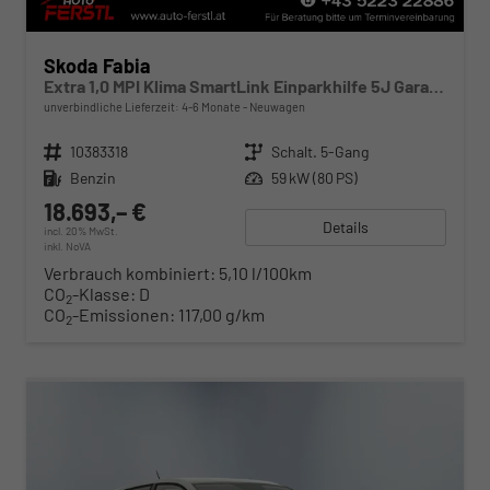
Skoda Fabia
Extra 1,0 MPI Klima SmartLink Einparkhilfe 5J Garantie LED Scheinwerfer Bluetooth
unverbindliche Lieferzeit: 4-6 Monate
Neuwagen
Fahrzeugnr.
10383318
Getriebe
Schalt. 5-Gang
Kraftstoff
Benzin
Leistung
59 kW (80 PS)
18.693,– €
Details
incl. 20% MwSt.
inkl. NoVA
Verbrauch kombiniert:
5,10 l/100km
CO
-Klasse:
D
2
CO
-Emissionen:
117,00 g/km
2