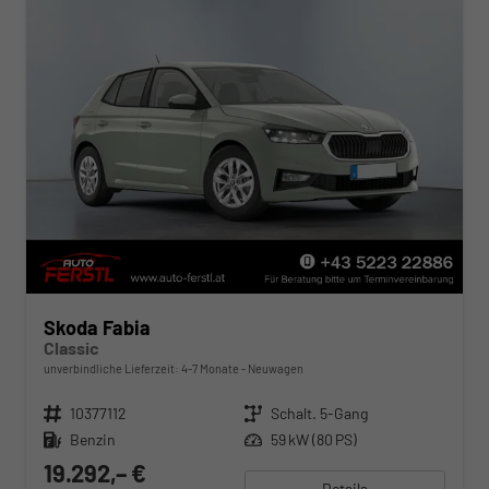
Skoda Fabia
Classic
unverbindliche Lieferzeit: 4-7 Monate
Neuwagen
Fahrzeugnr.
10377112
Getriebe
Schalt. 5-Gang
Kraftstoff
Benzin
Leistung
59 kW (80 PS)
19.292,– €
Details