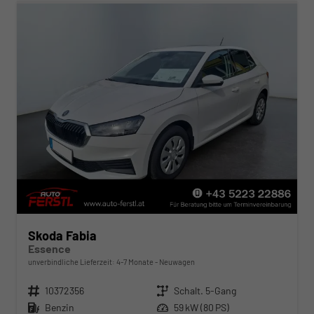
Skoda Fabia
Essence
unverbindliche Lieferzeit: 4-7 Monate
Neuwagen
Fahrzeugnr.
10372356
Getriebe
Schalt. 5-Gang
Kraftstoff
Benzin
Leistung
59 kW (80 PS)