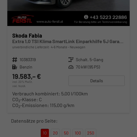
Skoda Fabia
Extra 1,0 TSI Klima SmartLink Einparkhilfe 5J Garantie LED Scheinwerfer Bluetooth
unverbindliche Lieferzeit: 4-6 Monate
Neuwagen
Fahrzeugnr.
10383319
Getriebe
Schalt. 5-Gang
Kraftstoff
Benzin
Leistung
70 kW (95 PS)
19.583,– €
Details
incl. 20% MwSt.
inkl. NoVA
Verbrauch kombiniert:
5,00 l/100km
CO
-Klasse:
C
2
CO
-Emissionen:
115,00 g/km
2
Datensätze pro Seite:
10
20
50
100
250