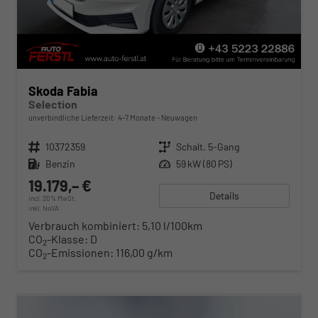
Skoda Fabia
Selection
unverbindliche Lieferzeit: 4-7 Monate
Neuwagen
Fahrzeugnr.
10372359
Getriebe
Schalt. 5-Gang
Kraftstoff
Benzin
Leistung
59 kW (80 PS)
19.179,– €
Details
incl. 20% MwSt.
inkl. NoVA
Verbrauch kombiniert:
5,10 l/100km
CO
-Klasse:
D
2
CO
-Emissionen:
116,00 g/km
2