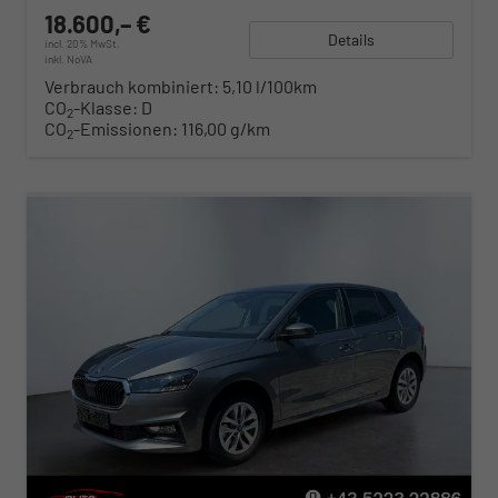
18.600,– €
Details
incl. 20% MwSt.
inkl. NoVA
Verbrauch kombiniert:
5,10 l/100km
CO
-Klasse:
D
2
CO
-Emissionen:
116,00 g/km
2