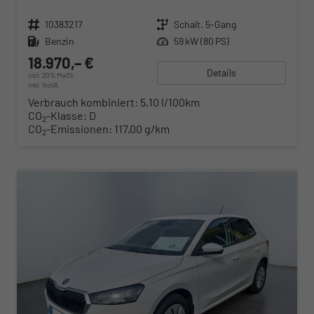
Fahrzeugnr.
10383217
Getriebe
Schalt. 5-Gang
Kraftstoff
Benzin
Leistung
59 kW (80 PS)
18.970,– €
Details
incl. 20% MwSt.
inkl. NoVA
Verbrauch kombiniert:
5,10 l/100km
CO
-Klasse:
D
2
CO
-Emissionen:
117,00 g/km
2