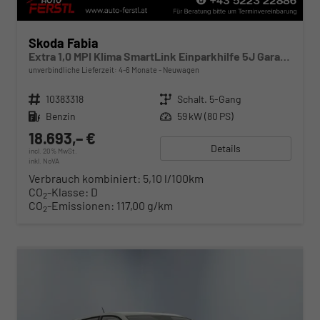
Skoda Fabia
Extra 1,0 MPI Klima SmartLink Einparkhilfe 5J Garantie LED Scheinwerfer Bluetooth
unverbindliche Lieferzeit: 4-6 Monate
Neuwagen
Fahrzeugnr.
10383318
Getriebe
Schalt. 5-Gang
Kraftstoff
Benzin
Leistung
59 kW (80 PS)
18.693,– €
Details
incl. 20% MwSt.
inkl. NoVA
Verbrauch kombiniert:
5,10 l/100km
CO
-Klasse:
D
2
CO
-Emissionen:
117,00 g/km
2