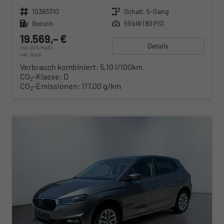
Fahrzeugnr.
10383310
Getriebe
Schalt. 5-Gang
Kraftstoff
Benzin
Leistung
59 kW (80 PS)
19.569,– €
Details
incl. 20% MwSt.
inkl. NoVA
Verbrauch kombiniert:
5,10 l/100km
CO
-Klasse:
D
2
CO
-Emissionen:
117,00 g/km
2