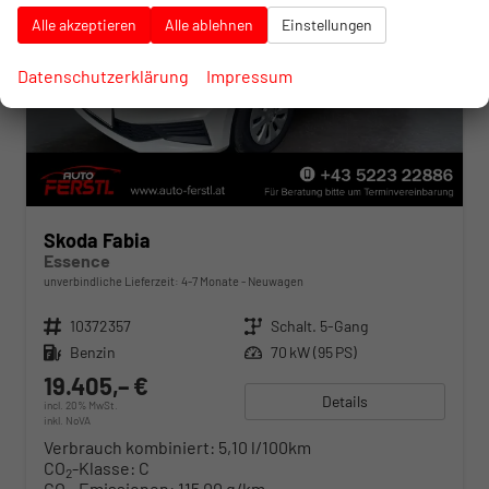
Alle akzeptieren
Alle ablehnen
Einstellungen
Datenschutzerklärung
Impressum
Skoda Fabia
Essence
unverbindliche Lieferzeit: 4-7 Monate
Neuwagen
Fahrzeugnr.
10372357
Getriebe
Schalt. 5-Gang
Kraftstoff
Benzin
Leistung
70 kW (95 PS)
19.405,– €
Details
incl. 20% MwSt.
inkl. NoVA
Verbrauch kombiniert:
5,10 l/100km
CO
-Klasse:
C
2
CO
-Emissionen:
115,00 g/km