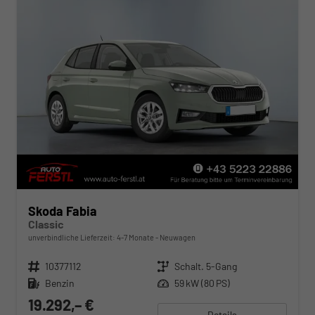
Skoda Fabia
Classic
unverbindliche Lieferzeit: 4-7 Monate
Neuwagen
Fahrzeugnr.
10377112
Getriebe
Schalt. 5-Gang
Kraftstoff
Benzin
Leistung
59 kW (80 PS)
19.292,– €
Details