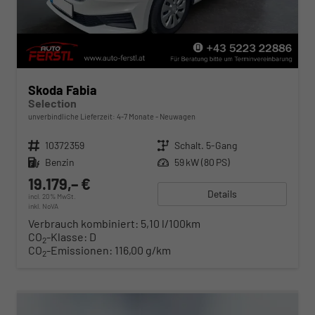
Skoda Fabia
Selection
unverbindliche Lieferzeit: 4-7 Monate
Neuwagen
Fahrzeugnr.
10372359
Getriebe
Schalt. 5-Gang
Kraftstoff
Benzin
Leistung
59 kW (80 PS)
19.179,– €
Details
incl. 20% MwSt.
inkl. NoVA
Verbrauch kombiniert:
5,10 l/100km
CO
-Klasse:
D
2
CO
-Emissionen:
116,00 g/km
2