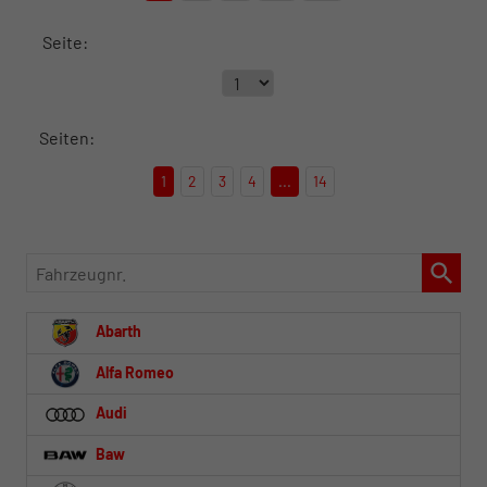
Seite:
Seiten:
1
2
3
4
...
14
Fahrzeugnr.
Abarth
Alfa Romeo
Audi
Baw