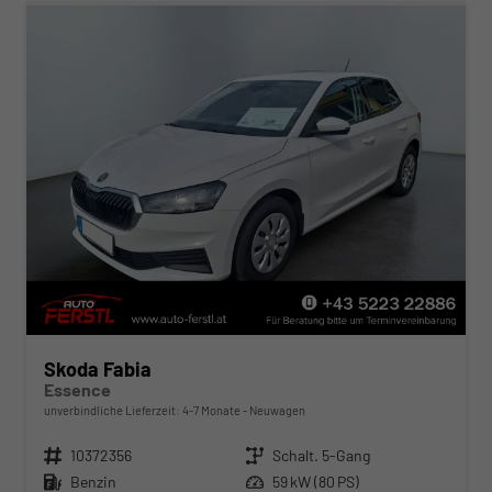
Skoda Fabia
Essence
unverbindliche Lieferzeit: 4-7 Monate
Neuwagen
Fahrzeugnr.
10372356
Getriebe
Schalt. 5-Gang
Kraftstoff
Benzin
Leistung
59 kW (80 PS)