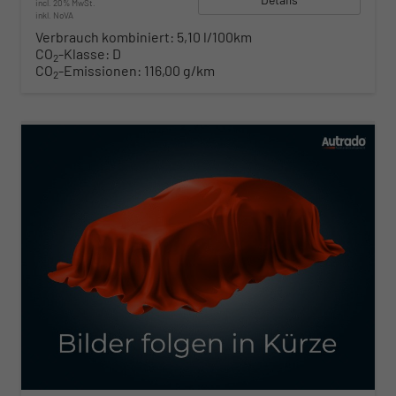
incl. 20% MwSt.
inkl. NoVA
Verbrauch kombiniert:
5,10 l/100km
CO
-Klasse:
D
2
CO
-Emissionen:
116,00 g/km
2