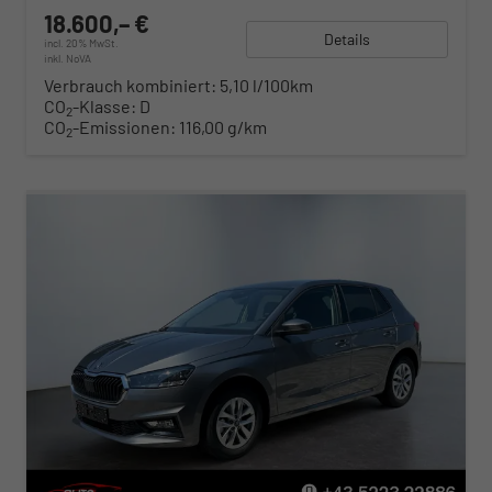
18.600,– €
Details
incl. 20% MwSt.
inkl. NoVA
Verbrauch kombiniert:
5,10 l/100km
CO
-Klasse:
D
2
CO
-Emissionen:
116,00 g/km
2