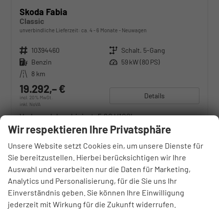
Skoda Fabia
Classic
unverbindliche Lieferzeit: ca. 4 - 6 Monate
Neuwagen
Fahrzeugnr.
10394460
Getriebe
Schalt. 5-Gang
Kraftstoff
Benzin
Leistung
59 kW (80 PS)
Kilometerstand
8 km
19.292,– €
Details
incl. 20% MwSt.
inkl. NoVA
Verbrauch kombiniert:
5,20 l/100km
CO
-Klasse:
D
Wir respektieren Ihre Privatsphäre
2
CO
-Emissionen:
117,00 g/km
2
Unsere Website setzt Cookies ein, um unsere Dienste für
Sie bereitzustellen. Hierbei berücksichtigen wir Ihre
Auswahl und verarbeiten nur die Daten für Marketing,
Analytics und Personalisierung, für die Sie uns Ihr
Einverständnis geben. Sie können Ihre Einwilligung
jederzeit mit Wirkung für die Zukunft widerrufen.