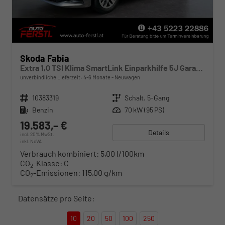
Skoda Fabia
Extra 1,0 TSI Klima SmartLink Einparkhilfe 5J Garantie LED Scheinwerfer Bluetooth
unverbindliche Lieferzeit: 4-6 Monate
Neuwagen
Fahrzeugnr.
10383319
Getriebe
Schalt. 5-Gang
Kraftstoff
Benzin
Leistung
70 kW (95 PS)
19.583,– €
Details
incl. 20% MwSt.
inkl. NoVA
Verbrauch kombiniert:
5,00 l/100km
CO
-Klasse:
C
2
CO
-Emissionen:
115,00 g/km
2
Datensätze pro Seite:
10
20
50
100
250