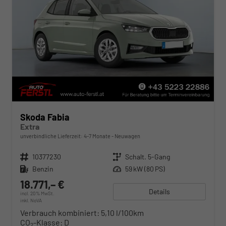
Skoda Fabia
Extra
unverbindliche Lieferzeit: 4-7 Monate
Neuwagen
Fahrzeugnr.
10377230
Getriebe
Schalt. 5-Gang
Kraftstoff
Benzin
Leistung
59 kW (80 PS)
18.771,– €
Details
incl. 20% MwSt.
inkl. NoVA
Verbrauch kombiniert:
5,10 l/100km
CO
-Klasse:
D
2