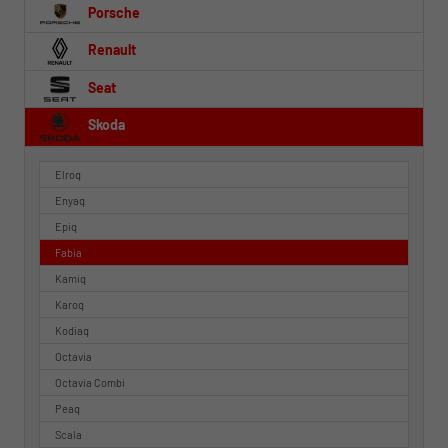
Porsche
Renault
Seat
Skoda
Elroq
Enyaq
Epiq
Fabia
Kamiq
Karoq
Kodiaq
Octavia
Octavia Combi
Peaq
Scala