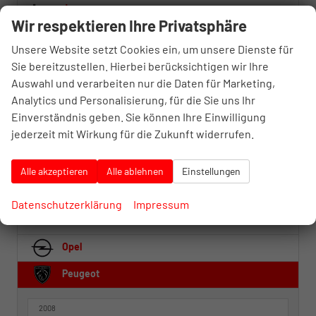
Jeep
Wir respektieren Ihre Privatsphäre
Kia
Unsere Website setzt Cookies ein, um unsere Dienste für
Lynk & Co
Sie bereitzustellen. Hierbei berücksichtigen wir Ihre
Auswahl und verarbeiten nur die Daten für Marketing,
MAN
Analytics und Personalisierung, für die Sie uns Ihr
Mercedes-Benz
Einverständnis geben. Sie können Ihre Einwilligung
jederzeit mit Wirkung für die Zukunft widerrufen.
MG
Mitsubishi
Alle akzeptieren
Alle ablehnen
Einstellungen
Nissan
Datenschutzerklärung
Impressum
Omoda
Opel
Peugeot
2008