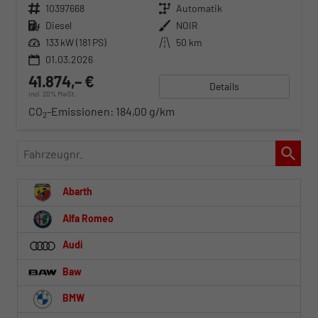
Fahrzeugnr.
10397668
Getriebe
Automatik
Kraftstoff
Diesel
Außenfarbe
NOIR
Leistung
133 kW (181 PS)
Kilometerstand
50 km
01.03.2026
41.874,– €
Details
incl. 20% MwSt.
CO
-Emissionen:
184,00 g/km
2
Fahrzeugnr.
Abarth
Alfa Romeo
Audi
Baw
BMW