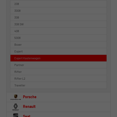
208
3008
308
308 SW
408
5008
Boxer
Expert
Expert Kastenwagen
Partner
Rifter
Rifter L2
Traveller
Porsche
Renault
Seat