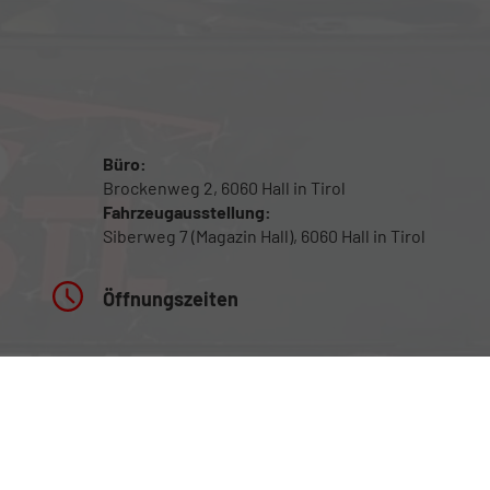
Büro:
Brockenweg 2, 6060 Hall in Tirol
Fahrzeugausstellung:
Siberweg 7 (Magazin Hall), 6060 Hall in Tirol
Öffnungszeiten
Fahrzeugausstellung: 24/7