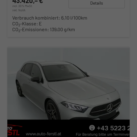
43.420,– €
Details
incl. 20% MwSt.
inkl. NoVA
Verbrauch kombiniert:
6,10 l/100km
CO
-Klasse:
E
2
CO
-Emissionen:
139,00 g/km
2