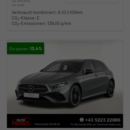
incl. 20% MwSt.
inkl. NoVA
Verbrauch kombiniert:
6,10 l/100km
CO
-Klasse:
E
2
CO
-Emissionen:
139,00 g/km
2
13,4%