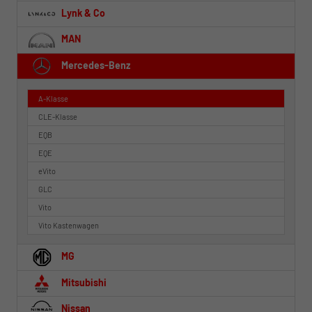
Lynk & Co
MAN
Mercedes-Benz
A-Klasse
CLE-Klasse
EQB
EQE
eVito
GLC
Vito
Vito Kastenwagen
MG
Mitsubishi
Nissan