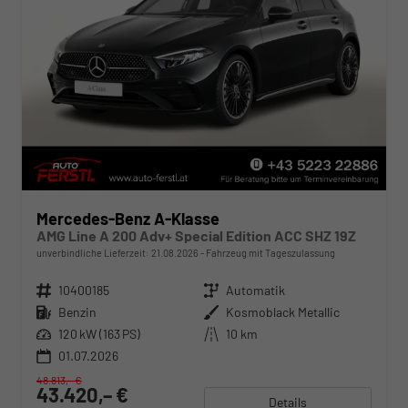
Mercedes-Benz A-Klasse
AMG Line A 200 Adv+ Special Edition ACC SHZ 19Z
unverbindliche Lieferzeit:
21.08.2026
Fahrzeug mit Tageszulassung
Fahrzeugnr.
10400185
Getriebe
Automatik
Kraftstoff
Benzin
Außenfarbe
Kosmoblack Metallic
Leistung
120 kW (163 PS)
Kilometerstand
10 km
01.07.2026
48.813,– €
43.420,– €
Details