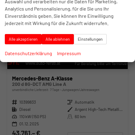
Auswahl und verarbeiten nur die Daten für Marketing,
Analytics und Personalisierung, für die Sie uns Ihr
Einverständnis geben. Sie können Ihre Einwilligung
jederzeit mit Wirkung für die Zukunft widerrufen.
Alle akzeptieren
Alle ablehnen
Einstellungen
Datenschutzerklärung
Impressum
Mercedes-Benz A-Klasse
200 d 8G-DCT AMG Line A
unverbindliche Lieferzeit:
7 Tage
Jungwagen/Jahreswagen
Fahrzeugnr.
10399833
Getriebe
Automatik
Kraftstoff
Diesel
Außenfarbe
Argent High-Tech Metallise
Leistung
110 kW (150 PS)
Kilometerstand
60 km
01.12.2025
43.761,– €