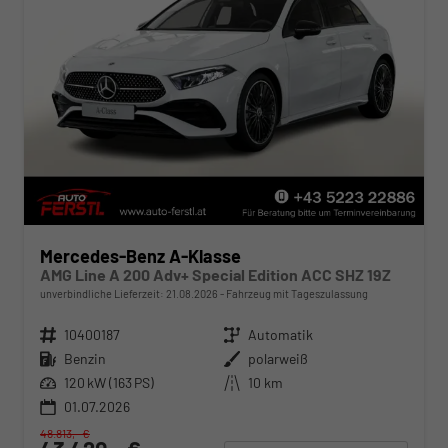
Mercedes-Benz A-Klasse
AMG Line A 200 Adv+ Special Edition ACC SHZ 19Z
unverbindliche Lieferzeit:
21.08.2026
Fahrzeug mit Tageszulassung
Fahrzeugnr.
10400187
Getriebe
Automatik
Kraftstoff
Benzin
Außenfarbe
polarweiß
Leistung
120 kW (163 PS)
Kilometerstand
10 km
01.07.2026
48.813,– €