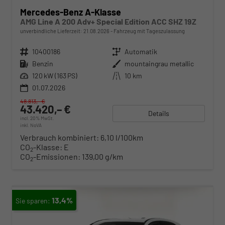
Mercedes-Benz A-Klasse
AMG Line A 200 Adv+ Special Edition ACC SHZ 19Z
unverbindliche Lieferzeit:
21.08.2026
Fahrzeug mit Tageszulassung
Fahrzeugnr.
10400186
Getriebe
Automatik
Kraftstoff
Benzin
Außenfarbe
mountaingrau metallic
Leistung
120 kW (163 PS)
Kilometerstand
10 km
01.07.2026
48.813,– €
43.420,– €
Details
incl. 20% MwSt.
inkl. NoVA
Verbrauch kombiniert:
6,10 l/100km
CO
-Klasse:
E
2
CO
-Emissionen:
139,00 g/km
2
13,4%