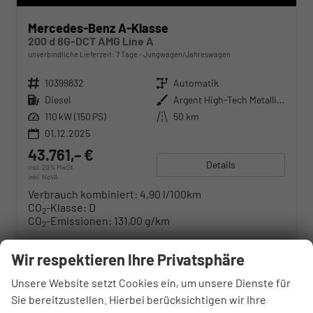
Mercedes-Benz A-Klasse
200 d 8G-DCT AMG Line A
unverbindliche Lieferzeit:
7 Tage
Jungwagen/Jahreswagen
Fahrzeugnr.
10399832
Getriebe
Automatik
Kraftstoff
Diesel
Außenfarbe
Argent High-Tech Metallise
Leistung
110 kW (150 PS)
Kilometerstand
50 km
01.12.2025
43.761,– €
Details
incl. 20% MwSt.
inkl. NoVA
Verbrauch kombiniert:
4,90 l/100km
CO
-Klasse:
D
2
CO
-Emissionen:
131,00 g/km
2
Wir respektieren Ihre Privatsphäre
Unsere Website setzt Cookies ein, um unsere Dienste für
Sie bereitzustellen. Hierbei berücksichtigen wir Ihre