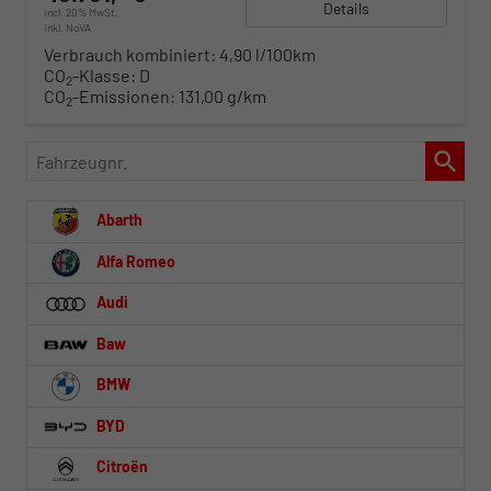
Details
incl. 20% MwSt.
inkl. NoVA
Verbrauch kombiniert:
4,90 l/100km
CO
-Klasse:
D
2
CO
-Emissionen:
131,00 g/km
2
Fahrzeugnr.
Abarth
Alfa Romeo
Audi
Baw
BMW
BYD
Citroën