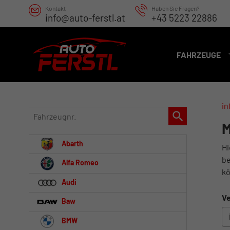
Kontakt
Haben Sie Fragen?
info@auto-ferstl.at
+43 5223 22886
FAHRZEUGE
in
Fahrzeugnr.
M
Abarth
Hi
be
Alfa Romeo
kö
Audi
Ve
Baw
BMW