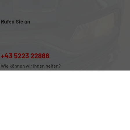
Rufen Sie an
+43 5223 22886
Wie können wir Ihnen helfen?
Leitfaden über den offiziellen Kraftstoffverbrauch, die offiziellen