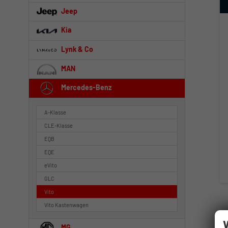
Jeep
Kia
Lynk & Co
MAN
Mercedes-Benz
A-Klasse
CLE-Klasse
EQB
EQE
eVito
GLC
Vito
Vito Kastenwagen
MG