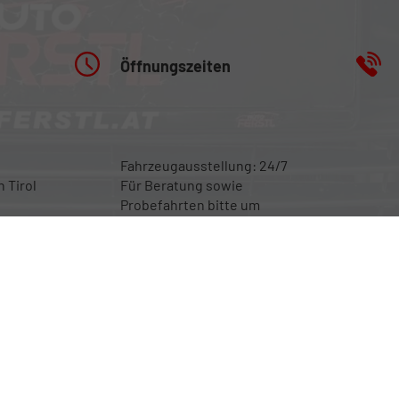
Öffnungszeiten
Fahrzeugausstellung: 24/7
 Tirol
Für Beratung sowie
Probefahrten bitte um
 6060
Terminvereinbarung
n
en spezifischen CO
-Emissionen und gegebenenfalls zum Stromverbrauch neuer PKW können dem '
2