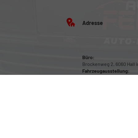
Adresse
Büro:
Brockenweg 2, 6060 Hall in
Fahrzeugausstellung:
Siberweg 7 (Magazin Hall),
Hall in Tirol
Anmelden
Impressum
Datenschutz
Cookie-Einstellunge
Weitere Informationen zum offiziellen Kraftstoffverbrauch und zu den offiziell