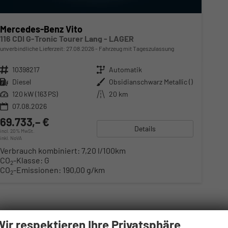
Mercedes-Benz Vito
116 CDI G-Tronic Tourer Lang - LAGER
unverbindliche Lieferzeit:
27.08.2026
Fahrzeug mit Tageszulassung
Fahrzeugnr.
10398217
Getriebe
Automatik
Kraftstoff
Diesel
Außenfarbe
Obsidianschwarz Metallic ()
Leistung
120 kW (163 PS)
Kilometerstand
20 km
07.08.2026
69.733,– €
Details
incl. 20% MwSt.
inkl. NoVA
Verbrauch kombiniert:
7,20 l/100km
CO
-Klasse:
G
2
CO
-Emissionen:
190,00 g/km
2
Wir respektieren Ihre Privatsphäre