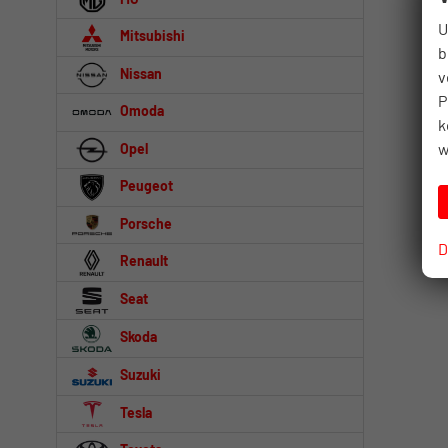
U
Mitsubishi
b
Nissan
v
P
Omoda
k
w
Opel
Peugeot
Porsche
D
Renault
Seat
Skoda
Suzuki
Tesla