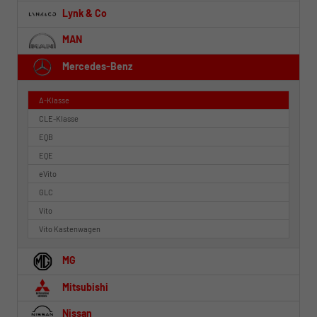
Lynk & Co
MAN
Mercedes-Benz
A-Klasse
CLE-Klasse
EQB
EQE
eVito
GLC
Vito
Vito Kastenwagen
MG
Mitsubishi
Nissan