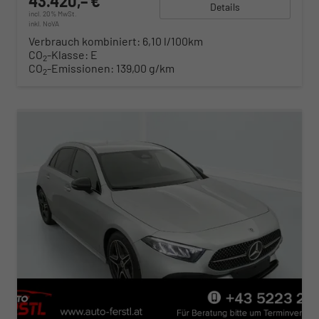
43.420,– €
Details
incl. 20% MwSt.
inkl. NoVA
Verbrauch kombiniert:
6,10 l/100km
CO
-Klasse:
E
2
CO
-Emissionen:
139,00 g/km
2