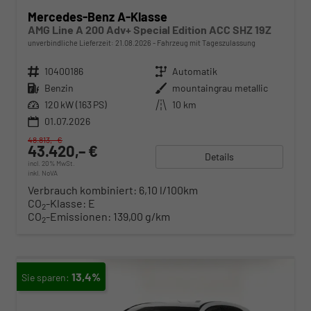
Mercedes-Benz A-Klasse
AMG Line A 200 Adv+ Special Edition ACC SHZ 19Z
unverbindliche Lieferzeit:
21.08.2026
Fahrzeug mit Tageszulassung
Fahrzeugnr.
10400186
Getriebe
Automatik
Kraftstoff
Benzin
Außenfarbe
mountaingrau metallic
Leistung
120 kW (163 PS)
Kilometerstand
10 km
01.07.2026
48.813,– €
43.420,– €
Details
incl. 20% MwSt.
inkl. NoVA
Verbrauch kombiniert:
6,10 l/100km
CO
-Klasse:
E
2
CO
-Emissionen:
139,00 g/km
2
13,4%