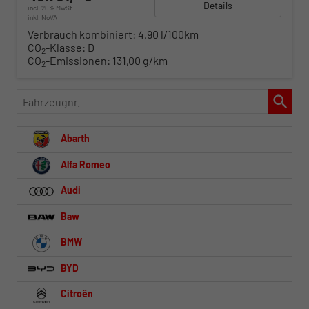
Details
incl. 20% MwSt.
inkl. NoVA
Verbrauch kombiniert:
4,90 l/100km
CO
-Klasse:
D
2
CO
-Emissionen:
131,00 g/km
2
Fahrzeugnr.
Abarth
Alfa Romeo
Audi
Baw
BMW
BYD
Citroën