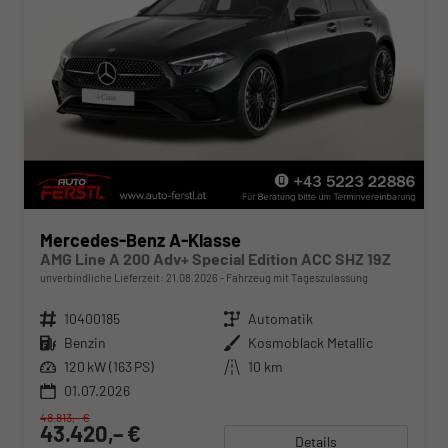
Mercedes-Benz A-Klasse
AMG Line A 200 Adv+ Special Edition ACC SHZ 19Z
unverbindliche Lieferzeit:
21.08.2026
Fahrzeug mit Tageszulassung
Fahrzeugnr.
10400185
Getriebe
Automatik
Kraftstoff
Benzin
Außenfarbe
Kosmoblack Metallic
Leistung
120 kW (163 PS)
Kilometerstand
10 km
01.07.2026
48.813,– €
43.420,– €
Details