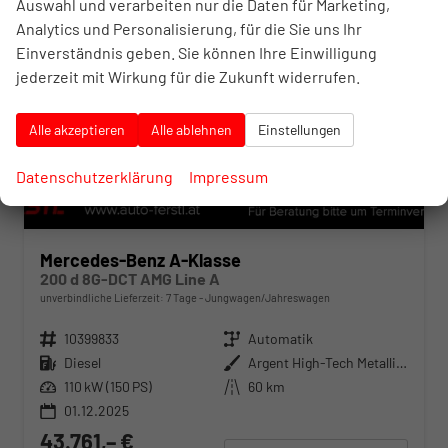
Auswahl und verarbeiten nur die Daten für Marketing,
Analytics und Personalisierung, für die Sie uns Ihr
Einverständnis geben. Sie können Ihre Einwilligung
jederzeit mit Wirkung für die Zukunft widerrufen.
Alle akzeptieren
Alle ablehnen
Einstellungen
Datenschutzerklärung
Impressum
Mercedes-Benz A-Klasse
200 d 8G-DCT AMG Line A
unverbindliche Lieferzeit:
7 Tage
Jungwagen/Jahreswagen
Fahrzeugnr.
10399833
Getriebe
Automatik
Kraftstoff
Diesel
Außenfarbe
Argent High-Tech Metallise
Leistung
110 kW (150 PS)
Kilometerstand
60 km
01.12.2025
43.761,– €