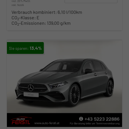
incl. 20% MwSt.
inkl. NoVA
Verbrauch kombiniert:
6,10 l/100km
CO
-Klasse:
E
2
CO
-Emissionen:
139,00 g/km
2
13,4%