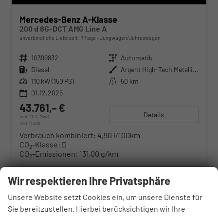
Mercedes-Benz A-Klasse
200 d 8G-DCT AMG Line A
unverbindliche Lieferzeit:
7 Tage
Jungwagen/Jahreswagen
Fahrzeugnr.
10399832
Getriebe
Automatik
Kraftstoff
Diesel
Außenfarbe
Argent High-Tech Metallise
Leistung
110 kW (150 PS)
Kilometerstand
50 km
01.12.2025
43.761,– €
Details
incl. 20% MwSt.
inkl. NoVA
Verbrauch kombiniert:
4,90 l/100km
CO
-Klasse:
D
2
CO
-Emissionen:
131,00 g/km
2
Wir respektieren Ihre Privatsphäre
Unsere Website setzt Cookies ein, um unsere Dienste für
Sie bereitzustellen. Hierbei berücksichtigen wir Ihre