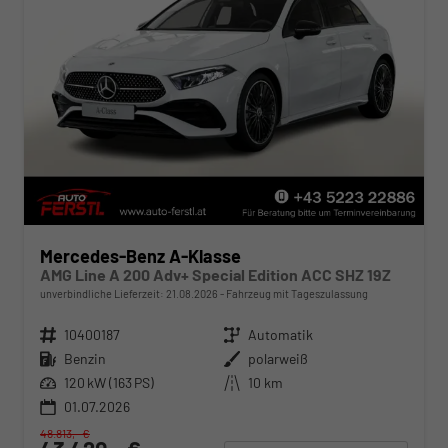
Mercedes-Benz A-Klasse
AMG Line A 200 Adv+ Special Edition ACC SHZ 19Z
unverbindliche Lieferzeit:
21.08.2026
Fahrzeug mit Tageszulassung
Fahrzeugnr.
10400187
Getriebe
Automatik
Kraftstoff
Benzin
Außenfarbe
polarweiß
Leistung
120 kW (163 PS)
Kilometerstand
10 km
01.07.2026
48.813,– €