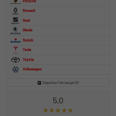
Porsche
Renault
Seat
Skoda
Suzuki
Tesla
Toyota
Volkswagen
Geparkte Fahrzeuge (
0
)
5,0