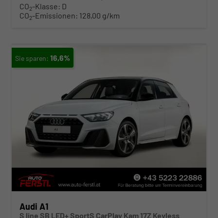
CO
-Klasse:
D
2
CO
-Emissionen:
128,00 g/km
2
16,6%
Audi A1
S line SB LED+ SportS CarPlay Kam 17Z Keyless