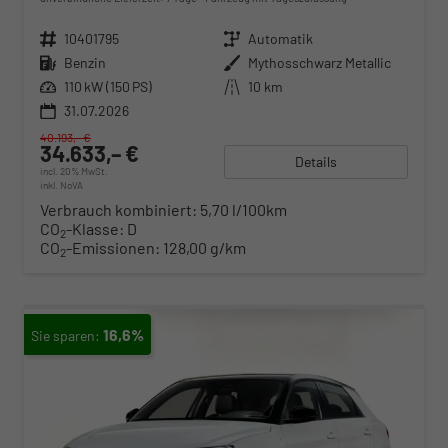
Fahrzeugnr.
10401795
Getriebe
Automatik
Kraftstoff
Benzin
Außenfarbe
Mythosschwarz Metallic
Leistung
110 kW (150 PS)
Kilometerstand
10 km
31.07.2026
40.193,– €
34.633,– €
Details
incl. 20% MwSt.
inkl. NoVA
Verbrauch kombiniert:
5,70 l/100km
CO
-Klasse:
D
2
CO
-Emissionen:
128,00 g/km
2
16,6%