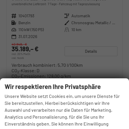
unverbindliche Lieferzeit:
7 Tage
Fahrzeug mit Tageszulassung
Fahrzeugnr.
10401793
Getriebe
Automatik
Kraftstoff
Benzin
Außenfarbe
Chronosgrau Metallic / Dachfarbe
Leistung
110 kW (150 PS)
Kilometerstand
10 km
31.07.2026
40.848,– €
35.189,– €
Details
incl. 20% MwSt.
inkl. NoVA
Verbrauch kombiniert:
5,70 l/100km
CO
-Klasse:
D
2
CO
-Emissionen:
128,00 g/km
2
Wir respektieren Ihre Privatsphäre
Fahrzeugnr.
Unsere Website setzt Cookies ein, um unsere Dienste für
Sie bereitzustellen. Hierbei berücksichtigen wir Ihre
Abarth
Auswahl und verarbeiten nur die Daten für Marketing,
Analytics und Personalisierung, für die Sie uns Ihr
Alfa Romeo
Einverständnis geben. Sie können Ihre Einwilligung