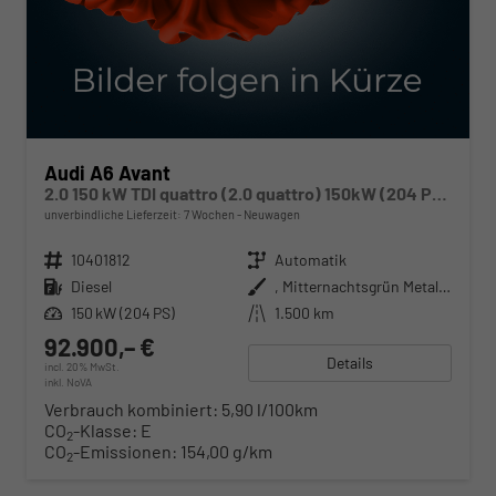
Audi A6 Avant
2.0 150 kW TDI quattro (2.0 quattro) 150kW (204 PS) 7-Gang S-tronic
unverbindliche Lieferzeit:
7 Wochen
Neuwagen
Fahrzeugnr.
10401812
Getriebe
Automatik
Kraftstoff
Diesel
Außenfarbe
, Mitternachtsgrün Metallic (S8)
Leistung
150 kW (204 PS)
Kilometerstand
1.500 km
92.900,– €
Details
incl. 20% MwSt.
inkl. NoVA
Verbrauch kombiniert:
5,90 l/100km
CO
-Klasse:
E
2
CO
-Emissionen:
154,00 g/km
2