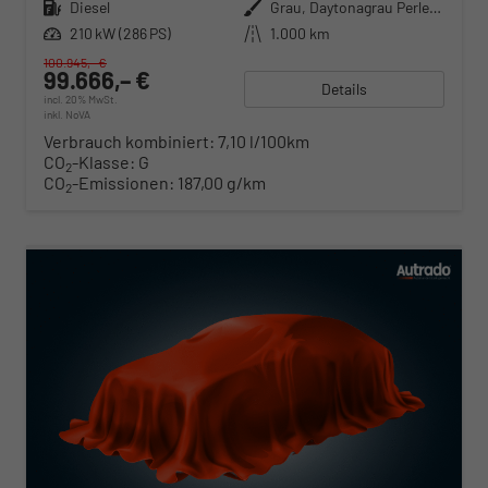
Kraftstoff
Diesel
Außenfarbe
Grau, Daytonagrau Perleffekt (6Y)
Leistung
210 kW (286 PS)
Kilometerstand
1.000 km
100.945,– €
99.666,– €
Details
incl. 20% MwSt.
inkl. NoVA
Verbrauch kombiniert:
7,10 l/100km
CO
-Klasse:
G
2
CO
-Emissionen:
187,00 g/km
2