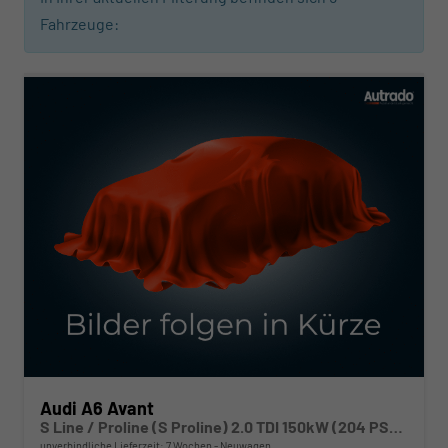
Fahrzeuge:
Audi A6 Avant
S Line / Proline (S Proline) 2.0 TDI 150kW (204 PS) quattro 7-Gang-Tiptronic
unverbindliche Lieferzeit:
7 Wochen
Neuwagen