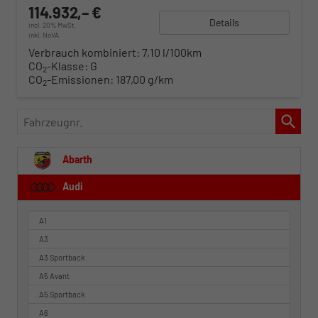
114.932,– €
Details
incl. 20% MwSt.
inkl. NoVA
Verbrauch kombiniert:
7,10 l/100km
CO
-Klasse:
G
2
CO
-Emissionen:
187,00 g/km
2
Fahrzeugnr.
Abarth
Audi
A1
A3
A3 Sportback
A5 Avant
A5 Sportback
A6