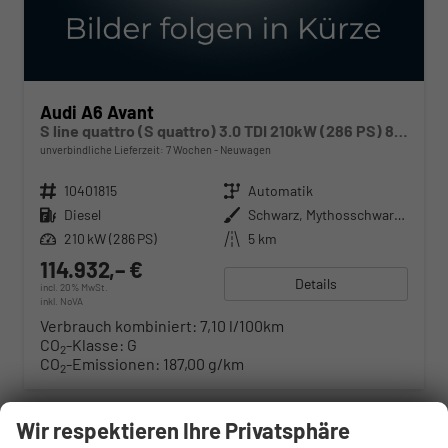
Audi A6 Avant
S line quattro (S quattro) 3.0 TDI 210kW (286 PS) 8-Stufen tiptronic
unverbindliche Lieferzeit:
7 Wochen
Neuwagen
Fahrzeugnr.
10401815
Getriebe
Automatik
Kraftstoff
Diesel
Außenfarbe
Schwarz, Mythosschwarz Metallic (0E)
Leistung
210 kW (286 PS)
Kilometerstand
5 km
114.932,– €
Details
incl. 20% MwSt.
inkl. NoVA
Verbrauch kombiniert:
7,10 l/100km
CO
-Klasse:
G
2
CO
-Emissionen:
187,00 g/km
2
Wir respektieren Ihre Privatsphäre