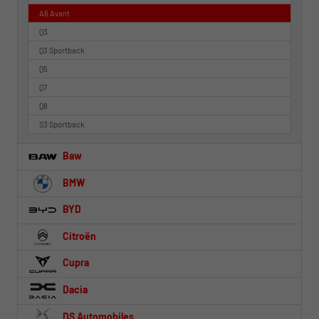
A6 Avant
Q3
Q3 Sportback
Q5
Q7
Q8
S3 Sportback
Baw
BMW
BYD
Citroën
Cupra
Dacia
DS Automobiles