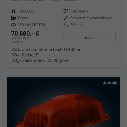
Fahrzeugnr.
10399339
Getriebe
Automatik
Kraftstoff
Diesel
Außenfarbe
Schwarz, Mythosschwarz Metallic (0E)
Leistung
150 kW (204 PS)
Kilometerstand
25 km
70.690,– €
Details
incl. 20% MwSt.
inkl. NoVA
Verbrauch kombiniert:
5,90 l/100km
CO
-Klasse:
E
2
CO
-Emissionen:
155,00 g/km
2