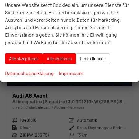
Unsere Website setzt Cookies ein, um unsere Dienste für
Sie bereitzustellen. Hierbei berücksichtigen wir Ihre
Auswahl und verarbeiten nur die Daten für Marketing,
Analytics und Personalisierung, für die Sie uns Ihr
Einverständnis geben. Sie können Ihre Einwilligung
jederzeit mit Wirkung für die Zukunft widerrufen.
Alle akzeptieren
Alle ablehnen
Einstellungen
Datenschutzerklärung
Impressum
Audi A6 Avant
S line quattro (S quattro) 3.0 TDI 210kW (286 PS) 8-Stufen tiptronic
unverbindliche Lieferzeit:
7 Wochen
Neuwagen
Fahrzeugnr.
10401816
Getriebe
Automatik
Kraftstoff
Diesel
Außenfarbe
Grau, Daytonagrau Perleffekt (6Y)
Leistung
210 kW (286 PS)
Kilometerstand
13 km