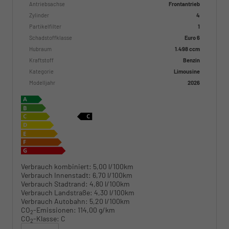
Antriebsachse
Frontantrieb
Zylinder
4
Partikelfilter
1
Schadstoffklasse
Euro 6
Hubraum
1.498 ccm
Kraftstoff
Benzin
Kategorie
Limousine
Modelljahr
2026
Verbrauch kombiniert:
5,00 l/100km
Verbrauch Innenstadt:
6,70 l/100km
Verbrauch Stadtrand:
4,80 l/100km
Verbrauch Landstraße:
4,30 l/100km
Verbrauch Autobahn:
5,20 l/100km
CO
-Emissionen:
114,00 g/km
2
CO
-Klasse:
C
2