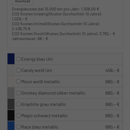
Download
Energiekosten bei 15.000 km pro Jahr:
1.308,00 €
CO2 Kosten (niedrig)
:
(Kosten Durchschnitt 10 Jahre)
1.026,- €
CO2 Kosten (mittel)
:
(Kosten Durchschnitt 10 Jahre)
2.436,75 €
CO2 Kosten (hoch)
:
3.762,- €
(Kosten Durchschnitt 10 Jahre)
Jahressteuer:
68,- €
Energy blau Uni
Candy weiß Uni
458,– €
Moon weiß metallic
680,– €
Smokey diamond silber metallic
680,– €
Graphite grau metallic
680,– €
Magic schwarz metallic
680,– €
Race blau metallic
680,– €