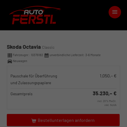
Skoda Octavia
Classic
Fahrzeugnr.:
10379182
unverbindliche Lieferzeit: 3-6 Monate
Neuwagen
1.050,– €
Pauschale für Überführung
und Zulassungspapiere
35.230,– €
Gesamtpreis
incl. 20% MwSt.
inkl. NoVA
Bestellunterlagen anfordern