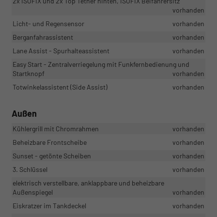
2x ISOFIX und 2x Top Tether hinten, ISOFIX Beifahrersitz
vorhanden
Licht- und Regensensor
vorhanden
Berganfahrassistent
vorhanden
Lane Assist - Spurhalteassistent
vorhanden
Easy Start - Zentralverriegelung mit Funkfernbedienung und
Startknopf
vorhanden
Totwinkelassistent (Side Assist)
vorhanden
Außen
Kühlergrill mit Chromrahmen
vorhanden
Beheizbare Frontscheibe
vorhanden
Sunset - getönte Scheiben
vorhanden
3. Schlüssel
vorhanden
elektrisch verstellbare, anklappbare und beheizbare
Außenspiegel
vorhanden
Eiskratzer im Tankdeckel
vorhanden