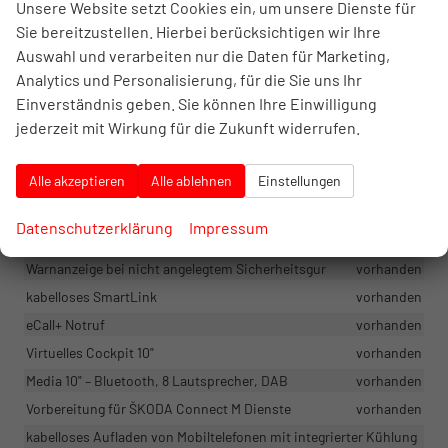
Unsere Website setzt Cookies ein, um unsere Dienste für
Brillenbox
vorhanden
Sie bereitzustellen. Hierbei berücksichtigen wir Ihre
2x USB-C vorne, 12V-Steckdose im Gepäckraum
vorhanden
Auswahl und verarbeiten nur die Daten für Marketing,
Analytics und Personalisierung, für die Sie uns Ihr
Multifunktionslederlenkrad (für DSG mit Schaltwippen)
vorhanden
Einverständnis geben. Sie können Ihre Einwilligung
jederzeit mit Wirkung für die Zukunft widerrufen.
2x USB-C hinten, 1x am Innenspiegel
vorhanden
Staufächer im Gepäckraum
vorhanden
Alle akzeptieren
Alle ablehnen
Einstellungen
Beifahrerraum beleuchtet
vorhanden
Datenschutzerklärung
Impressum
Infotainment & Kommunikation
Warnanzeige bei nicht angelegtem Sicherheitsgur
vorhanden
kabelloses SmartLink
vorhanden
eCall+ Notruf
vorhanden
Virtuelles Cockpit 10"
vorhanden
Media 10" – Bluetooth, 8 Lautsprecher, DAB
vorhanden
Vorbereitung für ŠKODA Connect M Dienste
vorhanden
kabelloses Aufladen von Mobiltelefonen mit integrierter Kühlung