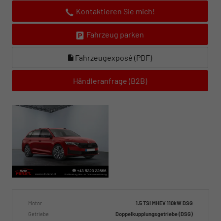
Kontaktieren Sie mich!
Fahrzeug parken
Fahrzeugexposé (PDF)
Händleranfrage (B2B)
Motor
1.5 TSI MHEV 110kW DSG
Getriebe
Doppelkupplungsgetriebe (DSG)