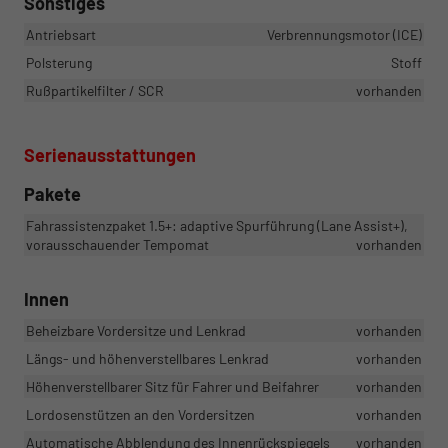
Sonstiges
Antriebsart
Verbrennungsmotor (ICE)
Polsterung
Stoff
Rußpartikelfilter / SCR
vorhanden
Serienausstattungen
Pakete
Fahrassistenzpaket 1.5+: adaptive Spurführung (Lane Assist+),
vorausschauender Tempomat
vorhanden
Innen
Beheizbare Vordersitze und Lenkrad
vorhanden
Längs- und höhenverstellbares Lenkrad
vorhanden
Höhenverstellbarer Sitz für Fahrer und Beifahrer
vorhanden
Lordosenstützen an den Vordersitzen
vorhanden
Automatische Abblendung des Innenrückspiegels
vorhanden