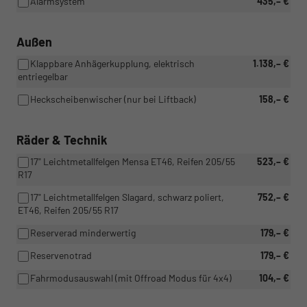
Alarmsystem
435,– €
Außen
Klappbare Anhägerkupplung, elektrisch
1.138,– €
entriegelbar
Heckscheibenwischer (nur bei Liftback)
158,– €
Räder & Technik
17" Leichtmetallfelgen Mensa ET46, Reifen 205/55
523,– €
R17
17" Leichtmetallfelgen Slagard, schwarz poliert,
752,– €
ET46, Reifen 205/55 R17
Reserverad minderwertig
179,– €
Reservenotrad
179,– €
Fahrmodusauswahl (mit Offroad Modus für 4x4)
104,– €