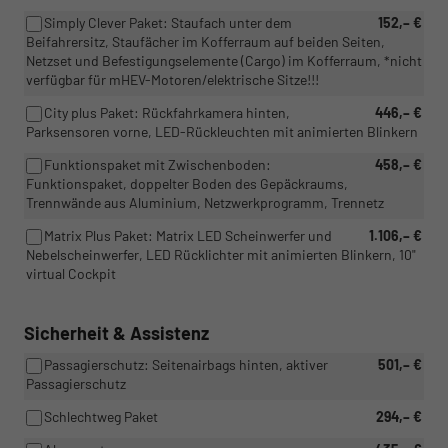
Simply Clever Paket: Staufach unter dem
152,– €
Beifahrersitz, Staufächer im Kofferraum auf beiden Seiten,
Netzset und Befestigungselemente (Cargo) im Kofferraum, *nicht
verfügbar für mHEV-Motoren/elektrische Sitze!!!
City plus Paket: Rückfahrkamera hinten,
446,– €
Parksensoren vorne, LED-Rückleuchten mit animierten Blinkern
Funktionspaket mit Zwischenboden:
458,– €
Funktionspaket, doppelter Boden des Gepäckraums,
Trennwände aus Aluminium, Netzwerkprogramm, Trennetz
Matrix Plus Paket: Matrix LED Scheinwerfer und
1.106,– €
Nebelscheinwerfer, LED Rücklichter mit animierten Blinkern, 10"
virtual Cockpit
Sicherheit & Assistenz
Passagierschutz: Seitenairbags hinten, aktiver
501,– €
Passagierschutz
Schlechtweg Paket
294,– €