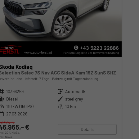
Skoda Kodiaq
Selection Selec 7S Nav ACC SideA Kam 19Z SunS SHZ
unverbindliche Lieferzeit:
7 Tage
Fahrzeug mit Tageszulassung
Fahrzeugnr.
10396259
Getriebe
Automatik
Kraftstoff
Diesel
Außenfarbe
steel grey
Leistung
110 kW (150 PS)
Kilometerstand
10 km
27.03.2026
52.477,– €
46.965,– €
Details
incl. 20% MwSt.
inkl. NoVA