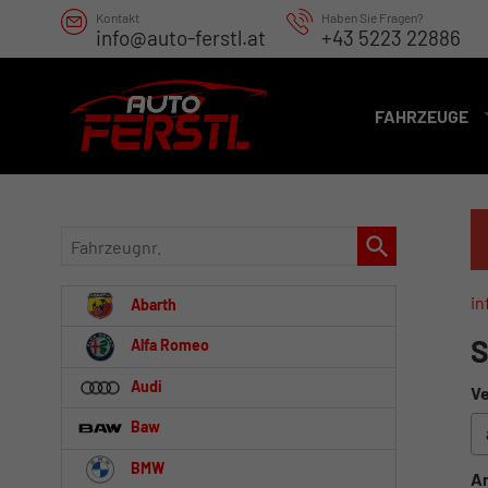
Kontakt
Haben Sie Fragen?
info@auto-ferstl.at
+43 5223 22886
FAHRZEUGE
Fahrzeugnr.
in
Abarth
S
Alfa Romeo
Audi
Ve
Baw
BMW
An