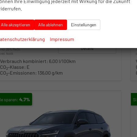
önnen Ihre Einwilligung jederzeit mit Wirkung für die Zukunft
Skoda Kodiaq
iderrufen.
Sportline
unverbindliche Lieferzeit: 4-6 Monate
Neuwagen
Alle akzeptieren
Alle ablehnen
Einstellungen
Fahrzeugnr.
10372760
Getriebe
Doppelkupplungsgetriebe (DSG)
Kraftstoff
Benzin
Leistung
110 kW (150 PS)
atenschutzerklärung
Impressum
47.199,– €
Details
incl. 20% MwSt.
inkl. NoVA
Verbrauch kombiniert:
6,00 l/100km
CO
-Klasse:
E
2
CO
-Emissionen:
136,00 g/km
2
4,7%