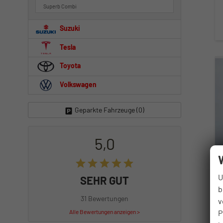
Superb Combi
Suzuki
Tesla
Toyota
Volkswagen
Geparkte Fahrzeuge (
0
)
5,0
U
SEHR GUT
b
31 Bewertungen
v
P
Alle Bewertungen anzeigen >