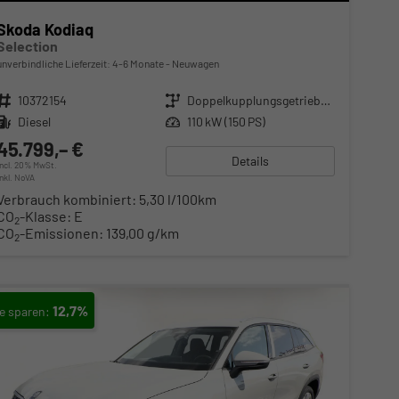
Skoda Kodiaq
Selection
unverbindliche Lieferzeit: 4-6 Monate
Neuwagen
Fahrzeugnr.
10372154
Getriebe
Doppelkupplungsgetriebe (DSG)
Kraftstoff
Diesel
Leistung
110 kW (150 PS)
45.799,– €
Details
incl. 20% MwSt.
inkl. NoVA
Verbrauch kombiniert:
5,30 l/100km
CO
-Klasse:
E
2
CO
-Emissionen:
139,00 g/km
2
12,7%