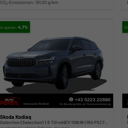
CO
-Emissionen:
191,00 g/km
2
4,7%
Skoda Kodiaq
Selection (Selection) 1.5 TSI mHEV 110kW (150 PS) 7-Gang-DSG
unverbindliche Lieferzeit:
10 Monate
Neuwagen