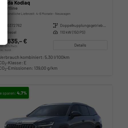
Skoda Kodiaq
Sportline
unverbindliche Lieferzeit: 4-6 Monate
Neuwagen
Fahrzeugnr.
10372762
Getriebe
Doppelkupplungsgetriebe (DSG)
Kraftstoff
Diesel
Leistung
110 kW (150 PS)
50.635,– €
Details
incl. 20% MwSt.
inkl. NoVA
Verbrauch kombiniert:
5,30 l/100km
CO
-Klasse:
E
2
CO
-Emissionen:
139,00 g/km
2
4,7%