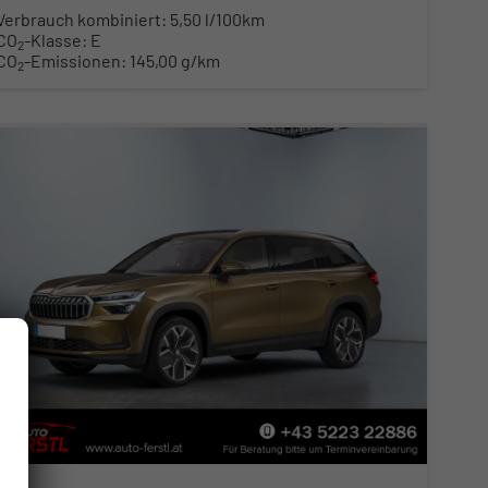
Verbrauch kombiniert:
5,50 l/100km
CO
-Klasse:
E
2
CO
-Emissionen:
145,00 g/km
2