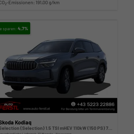
CO
-Emissionen:
191,00 g/km
2
4,7%
Skoda Kodiaq
Selection (Selection) 1.5 TSI mHEV 110kW (150 PS) 7-Gang-DSG
unverbindliche Lieferzeit:
10 Monate
Neuwagen