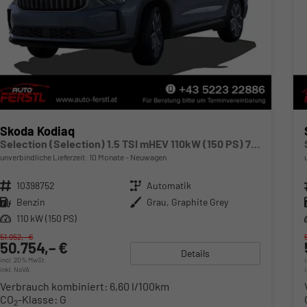
Skoda Kodiaq
Selection (Selection) 1.5 TSI mHEV 110kW (150 PS) 7-Gang-DSG
unverbindliche Lieferzeit:
10 Monate
Neuwagen
Fahrzeugnr.
10398752
Getriebe
Automatik
Kraftstoff
Benzin
Außenfarbe
Grau, Graphite Grey
Leistung
110 kW (150 PS)
51.952,– €
50.754,– €
Details
incl. 20% MwSt.
inkl. NoVA
Verbrauch kombiniert:
6,60 l/100km
CO
-Klasse:
G
2