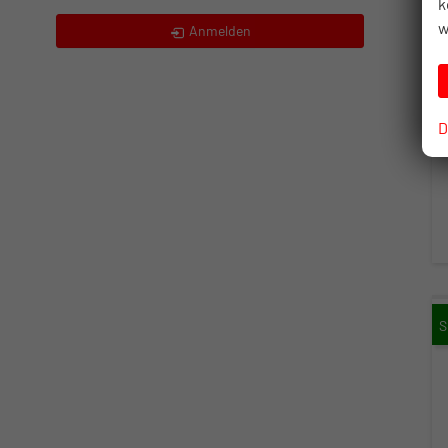
k
w
Anmelden
D