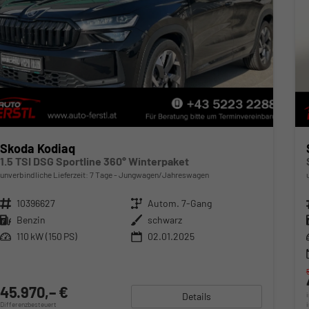
Skoda Kodiaq
1.5 TSI DSG Sportline 360° Winterpaket
unverbindliche Lieferzeit:
7 Tage
Jungwagen/Jahreswagen
Fahrzeugnr.
10396627
Getriebe
Autom. 7-Gang
Kraftstoff
Benzin
Außenfarbe
schwarz
Leistung
110 kW (150 PS)
02.01.2025
45.970,– €
Details
Differenzbesteuert