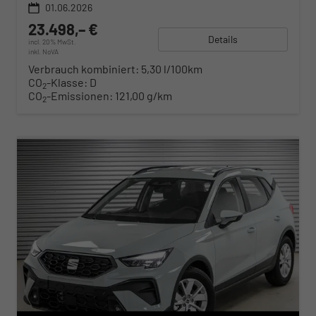
01.06.2026
23.498,– €
Details
incl. 20% MwSt.
inkl. NoVA
Verbrauch kombiniert:
5,30 l/100km
CO
-Klasse:
D
2
CO
-Emissionen:
121,00 g/km
2