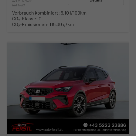
incl. 20% MwSt.
inkl. NoVA
Verbrauch kombiniert:
5,10 l/100km
CO
-Klasse:
C
2
CO
-Emissionen:
115,00 g/km
2