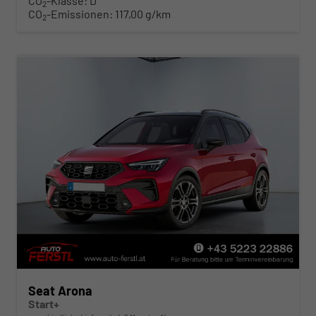
CO
-Klasse:
D
2
CO
-Emissionen:
117,00 g/km
2
Seat Arona
Start+