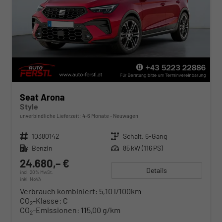
Seat Arona
Style
unverbindliche Lieferzeit: 4-6 Monate
Neuwagen
Fahrzeugnr.
10380142
Getriebe
Schalt. 6-Gang
Kraftstoff
Benzin
Leistung
85 kW (116 PS)
24.680,– €
Details
incl. 20% MwSt.
inkl. NoVA
Verbrauch kombiniert:
5,10 l/100km
CO
-Klasse:
C
2
CO
-Emissionen:
115,00 g/km
2