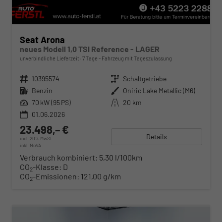
Seat Arona
neues Modell 1,0 TSI Reference - LAGER
unverbindliche Lieferzeit:
7 Tage
Fahrzeug mit Tageszulassung
Fahrzeugnr.
10395574
Getriebe
Schaltgetriebe
Kraftstoff
Benzin
Außenfarbe
Oniric Lake Metallic (M6)
Leistung
70 kW (95 PS)
Kilometerstand
20 km
01.06.2026
23.498,– €
Details
incl. 20% MwSt.
inkl. NoVA
Verbrauch kombiniert:
5,30 l/100km
CO
-Klasse:
D
2
CO
-Emissionen:
121,00 g/km
2