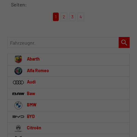
Seiten:
1
2
3
4
Fahrzeugnr.
Abarth
Alfa Romeo
Audi
Baw
BMW
BYD
Citroën