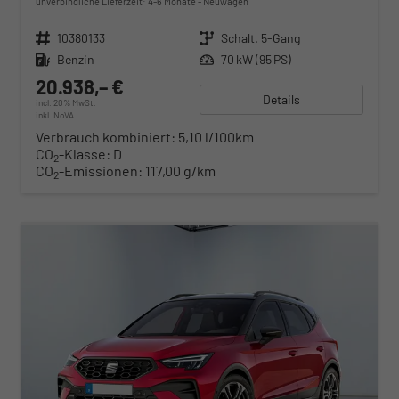
unverbindliche Lieferzeit: 4-6 Monate
Neuwagen
Fahrzeugnr.
10380133
Getriebe
Schalt. 5-Gang
Kraftstoff
Benzin
Leistung
70 kW (95 PS)
20.938,– €
Details
incl. 20% MwSt.
inkl. NoVA
Verbrauch kombiniert:
5,10 l/100km
CO
-Klasse:
D
2
CO
-Emissionen:
117,00 g/km
2