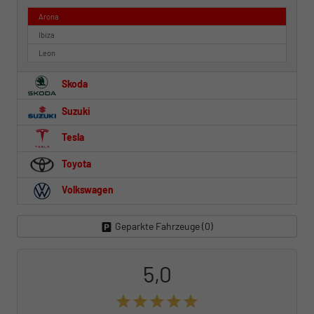
Arona
Ibiza
Leon
Skoda
Suzuki
Tesla
Toyota
Volkswagen
Geparkte Fahrzeuge (
0
)
5,0