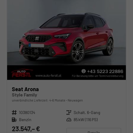
Seat Arona
Style Family
unverbindliche Lieferzeit: 4-6 Monate
Neuwagen
Fahrzeugnr.
10380134
Getriebe
Schalt. 6-Gang
Kraftstoff
Benzin
Leistung
85 kW (116 PS)
23.547,– €
Details