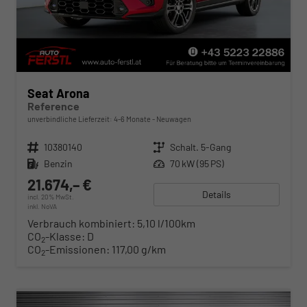
Seat Arona
Reference
unverbindliche Lieferzeit: 4-6 Monate
Neuwagen
Fahrzeugnr.
10380140
Getriebe
Schalt. 5-Gang
Kraftstoff
Benzin
Leistung
70 kW (95 PS)
21.674,– €
Details
incl. 20% MwSt.
inkl. NoVA
Verbrauch kombiniert:
5,10 l/100km
CO
-Klasse:
D
2
CO
-Emissionen:
117,00 g/km
2