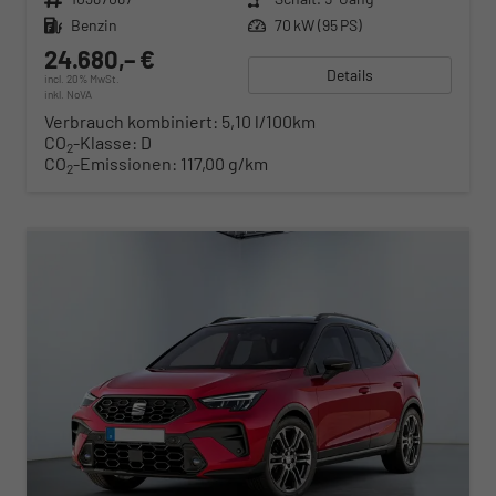
Kraftstoff
Benzin
Leistung
70 kW (95 PS)
24.680,– €
Details
incl. 20% MwSt.
inkl. NoVA
Verbrauch kombiniert:
5,10 l/100km
CO
-Klasse:
D
2
CO
-Emissionen:
117,00 g/km
2