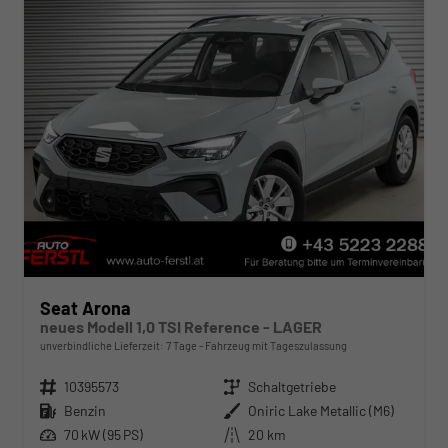
Seat Arona
neues Modell 1,0 TSI Reference - LAGER
unverbindliche Lieferzeit:
7 Tage
Fahrzeug mit Tageszulassung
Fahrzeugnr.
10395573
Getriebe
Schaltgetriebe
Kraftstoff
Benzin
Außenfarbe
Oniric Lake Metallic (M6)
Leistung
70 kW (95 PS)
Kilometerstand
20 km