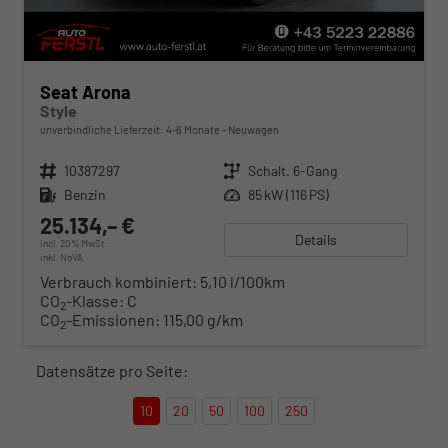
Seat Arona
Style
unverbindliche Lieferzeit: 4-6 Monate
Neuwagen
Fahrzeugnr.
10387297
Getriebe
Schalt. 6-Gang
Kraftstoff
Benzin
Leistung
85 kW (116 PS)
25.134,– €
Details
incl. 20% MwSt.
inkl. NoVA
Verbrauch kombiniert:
5,10 l/100km
CO
-Klasse:
C
2
CO
-Emissionen:
115,00 g/km
2
Datensätze pro Seite:
10
20
50
100
250