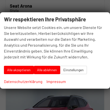
Seat Arona
Style
unverbindliche Lieferzeit: 4-6 Monate
Neuwagen
Wir respektieren Ihre Privatsphäre
Fahrzeugnr.
10380141
Getriebe
Schalt. 5-Gang
Unsere Website setzt Cookies ein, um unsere Dienste für
Kraftstoff
Benzin
Leistung
70 kW (95 PS)
Sie bereitzustellen. Hierbei berücksichtigen wir Ihre
23.660,– €
Auswahl und verarbeiten nur die Daten für Marketing,
Details
incl. 20% MwSt.
Analytics und Personalisierung, für die Sie uns Ihr
inkl. NoVA
Einverständnis geben. Sie können Ihre Einwilligung
Verbrauch kombiniert:
5,10 l/100km
jederzeit mit Wirkung für die Zukunft widerrufen.
CO
-Klasse:
D
2
CO
-Emissionen:
117,00 g/km
2
Alle akzeptieren
Alle ablehnen
Einstellungen
Datenschutzerklärung
Impressum