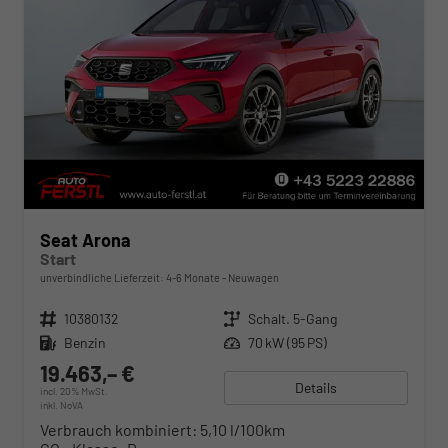
Seat Arona
Start
unverbindliche Lieferzeit: 4-6 Monate
Neuwagen
Fahrzeugnr.
10380132
Getriebe
Schalt. 5-Gang
Kraftstoff
Benzin
Leistung
70 kW (95 PS)
19.463,– €
Details
incl. 20% MwSt.
inkl. NoVA
Verbrauch kombiniert:
5,10 l/100km