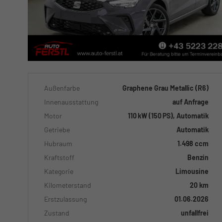
Außenfarbe
Graphene Grau Metallic (R6)
Innenausstattung
auf Anfrage
Motor
110 kW (150 PS), Automatik
Getriebe
Automatik
Hubraum
1.498 ccm
Kraftstoff
Benzin
Kategorie
Limousine
Kilometerstand
20 km
Erstzulassung
01.06.2026
Zustand
unfallfrei