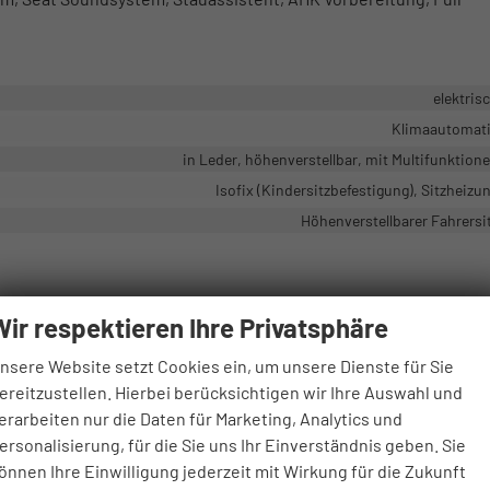
elektris
Klimaautomat
in Leder, höhenverstellbar, mit Multifunktion
Isofix (Kindersitzbefestigung), Sitzheizu
Höhenverstellbarer Fahrersi
dsystem, Schnittstelle USB, Digitalradio DAB, Android Auto, Apple CarPl
Wir respektieren Ihre Privatsphäre
vorhand
nsere Website setzt Cookies ein, um unsere Dienste für Sie
Navigation, Navigation per Aud
ereitzustellen. Hierbei berücksichtigen wir Ihre Auswahl und
Freisprecheinrichtung, Bluetooth, Induktionsladen für Smartphon
erarbeiten nur die Daten für Marketing, Analytics und
vorhand
ersonalisierung, für die Sie uns Ihr Einverständnis geben. Sie
önnen Ihre Einwilligung jederzeit mit Wirkung für die Zukunft