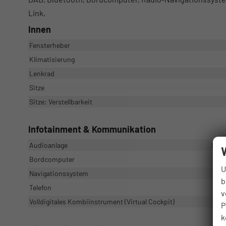
Link,
Innen
Fensterheber
Klimatisierung
Lenkrad
Sitze
Sitze: Verstellbarkeit
Infotainment & Kommunikation
Audioanlage
Soun
Bordcomputer
U
Navigationssystem
b
Telefon
v
Volldigitales Kombiinstrument (Virtual Cockpit)
P
k