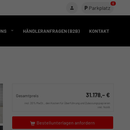
0
Parkplatz
UNS
HÄNDLERANFRAGEN (B2B)
KONTAKT
31.178,– €
Gesamtpreis
incl. 20% MwSt., den Kosten für Überführung und Zulassungspapieren
inkl. NoVA
Bestellunterlagen anfordern