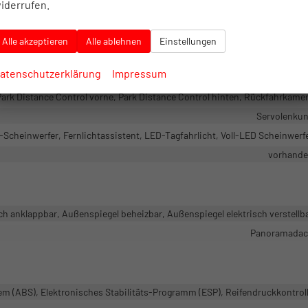
iderrufen.
Seitenairbags Vor
Alle akzeptieren
Alle ablehnen
Einstellungen
bstandstempomat adaptiv (ACC), Verkehrzeichenerkennung, Notrufsyst
atenschutzerklärung
Impressum
vorhand
Park Distance Control vorne, Park Distance Control hinten, Rückfahrkame
Servolenku
Scheinwerfer, Fernlichtassistent, LED-Tagfahrlicht, Voll-LED Scheinwerf
vorhand
ch anklappbar, Außenspiegel beheizbar, Außenspiegel elektrisch verstellb
Panoramada
em (ABS), Elektronisches Stabilitäts-Programm (ESP), Reifendruckkontrol