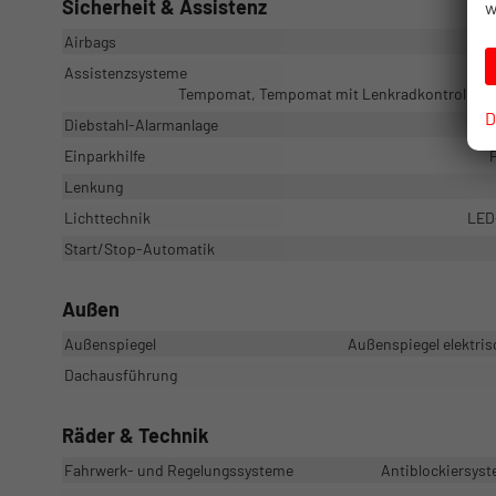
Sicherheit & Assistenz
w
Airbags
Assistenzsysteme
Tempomat, Tempomat mit Lenkradkontrolle, A
D
Diebstahl-Alarmanlage
Einparkhilfe
Lenkung
Lichttechnik
LED-
Start/Stop-Automatik
Außen
Außenspiegel
Außenspiegel elektris
Dachausführung
Räder & Technik
Fahrwerk- und Regelungssysteme
Antiblockiersyst