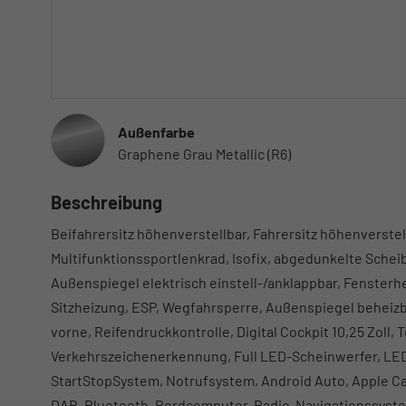
Außenfarbe
Graphene Grau Metallic (R6)
Beschreibung
Beifahrersitz höhenverstellbar, Fahrersitz höhenverstel
Multifunktionssportlenkrad, Isofix, abgedunkelte Schei
Außenspiegel elektrisch einstell-/anklappbar, Fensterh
Sitzheizung, ESP, Wegfahrsperre, Außenspiegel beheizbar
vorne, Reifendruckkontrolle, Digital Cockpit 10,25 Zoll
Verkehrszeichenerkennung, Full LED-Scheinwerfer, LED
StartStopSystem, Notrufsystem, Android Auto, Apple Car
DAB, Bluetooth, Bordcomputer, Radio-Navigationssyste