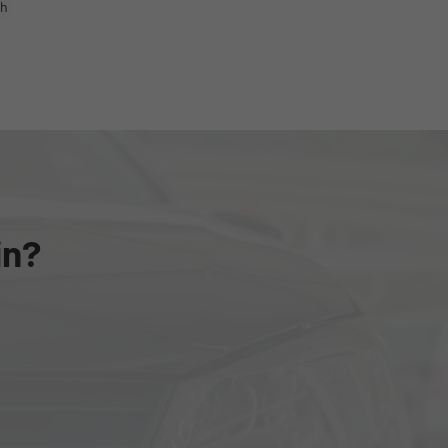
ch
in?