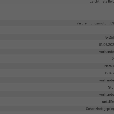
Leichtmetallfel
Verbrennungsmotor (IC
5-tür
01.06.20
vorhand
2
Metall
1304 
vorhand
Sto
vorhand
unfallfr
Scheckheftgepfle