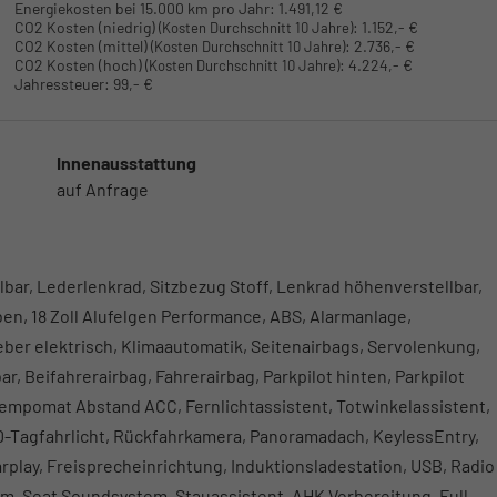
Energiekosten bei 15.000 km pro Jahr:
1.491,12 €
CO2 Kosten (niedrig)
:
1.152,- €
(Kosten Durchschnitt 10 Jahre)
CO2 Kosten (mittel)
:
2.736,- €
(Kosten Durchschnitt 10 Jahre)
CO2 Kosten (hoch)
:
4.224,- €
(Kosten Durchschnitt 10 Jahre)
Jahressteuer:
99,- €
Innenausstattung
auf Anfrage
lbar, Lederlenkrad, Sitzbezug Stoff, Lenkrad höhenverstellbar,
ben, 18 Zoll Alufelgen Performance, ABS, Alarmanlage,
eber elektrisch, Klimaautomatik, Seitenairbags, Servolenkung,
, Beifahrerairbag, Fahrerairbag, Parkpilot hinten, Parkpilot
, Tempomat Abstand ACC, Fernlichtassistent, Totwinkelassistent,
-Tagfahrlicht, Rückfahrkamera, Panoramadach, KeylessEntry,
play, Freisprecheinrichtung, Induktionsladestation, USB, Radio
m, Seat Soundsystem, Stauassistent, AHK Vorbereitung, Full