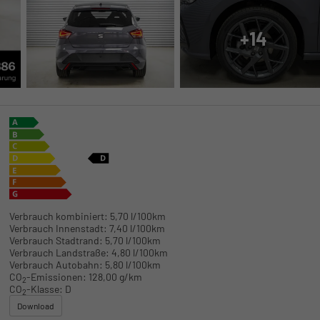
+14
Verbrauch kombiniert:
5,70 l/100km
Verbrauch Innenstadt:
7,40 l/100km
Verbrauch Stadtrand:
5,70 l/100km
Verbrauch Landstraße:
4,80 l/100km
Verbrauch Autobahn:
5,80 l/100km
CO
-Emissionen:
128,00 g/km
2
CO
-Klasse:
D
2
Download