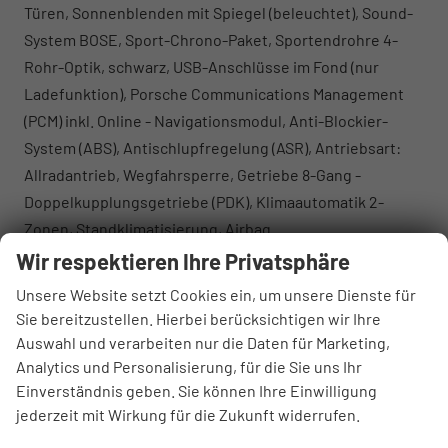
Türen, Sonnenblenden mit Spiegel (beleuchtet), Sound-
System BOSE, Sport-Chrono-Paket, Sportendrohre 4-
Rohr-Optik, schwarz, USB-Anschlüsse im Fond (nur
Ladefunktion), Porsche Communications Management
(PCM) inkl. Online - Navigationsmodul, Anti-Blockier-
System (ABS), Antischlupfregelung (ASR), Antriebsart:
Allradantrieb, Wegfahrsperre, Getriebe 8-Gang -
Doppelkupplungsgetriebe (PDK), Klimaautomatik 2-
Zonen, Standklimatisierung, Airbag
Fahrer-/Beifahrerseite, Interieur-Paket: Leder (groß),
Wir respektieren Ihre Privatsphäre
Komfortzugang (Schlüssellose Türentriegelung), Kopf-
Unsere Website setzt Cookies ein, um unsere Dienste für
Airbag-System (Curtain-Airbag), Rücksitzlehne
Sie bereitzustellen. Hierbei berücksichtigen wir Ihre
geteilt/klappbar (60:40), Seitenairbag vorn, Sitzheizung
Auswahl und verarbeiten nur die Daten für Marketing,
hinten, Verglasung hinten abgedunkelt
Analytics und Personalisierung, für die Sie uns Ihr
(Privacyverglasung), Zentralverriegelung / Startanlage
Einverständnis geben. Sie können Ihre Einwilligung
jederzeit mit Wirkung für die Zukunft widerrufen.
Porsche Entry & Drive, Zentralverriegelung mit
Funkfernbedienung, Heckklappe mit automatischem