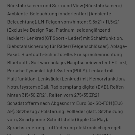
Rückfahrkamera und Surround View (Rückfahrkamera),
Ambiente-Beleuchtung fondorientiert (Ambiente-
Beleuchtung), LM-Felgen vorn/hinten: 9,5x21 / 11,5x21
(Exclusive Design Rad, Platinum, seidenglänzend
lackiert), Lenkrad (GT Sport - Leder) mit Schaltfunktion,
Diebstahlsicherung für Räder (Felgenschlösser), Ablage-
Paket, Bluetooth-Schnittstelle, Freisprecheinrichtung
Bluetooth, Gurtwarnanlage, Hauptscheinwerfer LED inkl.
Porsche Dynamic Light System (PDLS), Lenkrad mit
Multifunktion, Lenksäule (Lenkrad) mit Memoryfunktion,
Notrufsystem eCall, Radioempfang digital (DAB), Reifen
hinten 315/30 ZR21, Reifen vorn 275/35 ZR21,
Schadstoffarm nach Abgasnorm Euro 6d-ISC-FCM (EU6
AP), Sitzbezug / Polsterung: Vollleder glatt, Sitzheizung
vorn, Smartphone-Schnittstelle (Apple CarPlay),
Sprachsteuerung, Luftfederung elektronisch geregelt