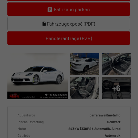
Fahrzeug parken
Fahrzeugexposé (PDF)
Händleranfrage (B2B)
+6
Außenfarbe
carraraweißmetallic
Innenausstattung
Schwarz
Motor
243 kW (330 PS), Automatik, Allrad
Getriebe
Automatik