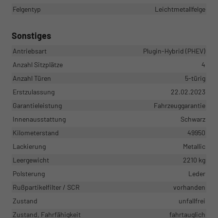
Felgentyp
Leichtmetallfelge
Sonstiges
Antriebsart
Plugin-Hybrid (PHEV)
Anzahl Sitzplätze
4
Anzahl Türen
5-türig
Erstzulassung
22.02.2023
Garantieleistung
Fahrzeuggarantie
Innenausstattung
Schwarz
Kilometerstand
49950
Lackierung
Metallic
Leergewicht
2210 kg
Polsterung
Leder
Rußpartikelfilter / SCR
vorhanden
Zustand
unfallfrei
Zustand, Fahrfähigkeit
fahrtauglich