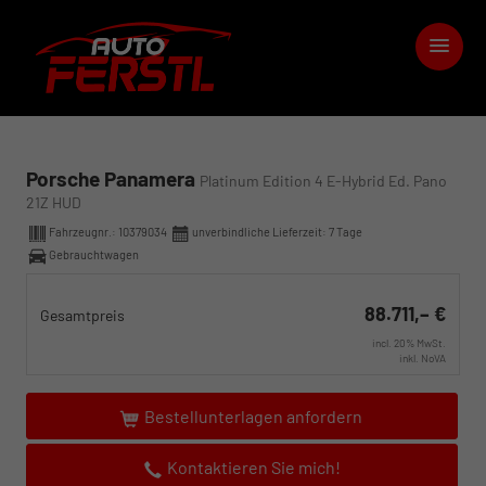
Porsche Panamera
Platinum Edition 4 E-Hybrid Ed. Pano
21Z HUD
Fahrzeugnr.:
10379034
unverbindliche Lieferzeit:
7 Tage
Gebrauchtwagen
88.711,– €
Gesamtpreis
incl. 20% MwSt.
inkl. NoVA
Bestellunterlagen anfordern
Kontaktieren Sie mich!