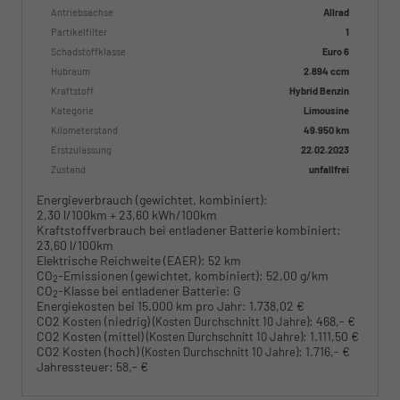
Antriebsachse
Allrad
Partikelfilter
1
Schadstoffklasse
Euro 6
Hubraum
2.894 ccm
Kraftstoff
Hybrid Benzin
Kategorie
Limousine
Kilometerstand
49.950 km
Erstzulassung
22.02.2023
Zustand
unfallfrei
Energieverbrauch (gewichtet, kombiniert):
2,30 l/100km + 23,60 kWh/100km
Kraftstoffverbrauch bei entladener Batterie kombiniert:
23,60 l/100km
Elektrische Reichweite (EAER):
52 km
CO
-Emissionen (gewichtet, kombiniert):
52,00 g/km
2
CO
-Klasse bei entladener Batterie:
G
2
Energiekosten bei 15.000 km pro Jahr:
1.738,02 €
CO2 Kosten (niedrig)
:
468,- €
(Kosten Durchschnitt 10 Jahre)
CO2 Kosten (mittel)
:
1.111,50 €
(Kosten Durchschnitt 10 Jahre)
CO2 Kosten (hoch)
:
1.716,- €
(Kosten Durchschnitt 10 Jahre)
Jahressteuer:
58,- €