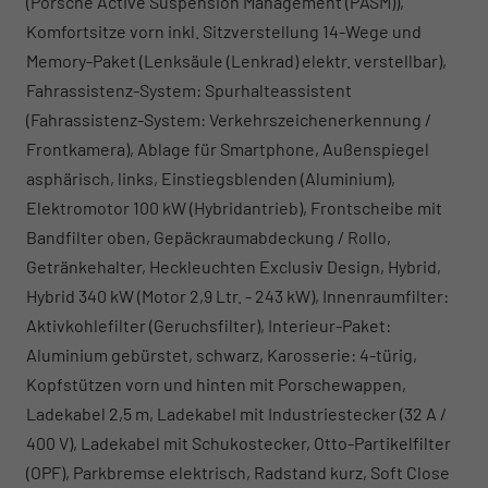
(Porsche Active Suspension Management (PASM)),
Komfortsitze vorn inkl. Sitzverstellung 14-Wege und
Memory-Paket (Lenksäule (Lenkrad) elektr. verstellbar),
Fahrassistenz-System: Spurhalteassistent
(Fahrassistenz-System: Verkehrszeichenerkennung /
Frontkamera), Ablage für Smartphone, Außenspiegel
asphärisch, links, Einstiegsblenden (Aluminium),
Elektromotor 100 kW (Hybridantrieb), Frontscheibe mit
Bandfilter oben, Gepäckraumabdeckung / Rollo,
Getränkehalter, Heckleuchten Exclusiv Design, Hybrid,
Hybrid 340 kW (Motor 2,9 Ltr. - 243 kW), Innenraumfilter:
Aktivkohlefilter (Geruchsfilter), Interieur-Paket:
Aluminium gebürstet, schwarz, Karosserie: 4-türig,
Kopfstützen vorn und hinten mit Porschewappen,
Ladekabel 2,5 m, Ladekabel mit Industriestecker (32 A /
400 V), Ladekabel mit Schukostecker, Otto-Partikelfilter
(OPF), Parkbremse elektrisch, Radstand kurz, Soft Close