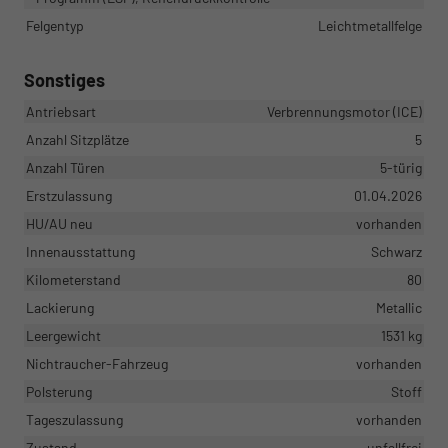
Felgentyp
Leichtmetallfelge
Sonstiges
Antriebsart
Verbrennungsmotor (ICE)
Anzahl Sitzplätze
5
Anzahl Türen
5-türig
Erstzulassung
01.04.2026
HU/AU neu
vorhanden
Innenausstattung
Schwarz
Kilometerstand
80
Lackierung
Metallic
Leergewicht
1531 kg
Nichtraucher-Fahrzeug
vorhanden
Polsterung
Stoff
Tageszulassung
vorhanden
Zustand
unfallfrei