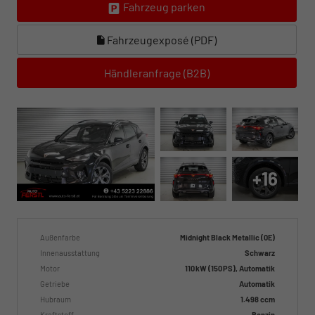
Fahrzeug parken
Fahrzeugexposé (PDF)
Händleranfrage (B2B)
+16
Außenfarbe
Midnight Black Metallic (0E)
Innenausstattung
Schwarz
Motor
110 kW (150 PS), Automatik
Getriebe
Automatik
Hubraum
1.498 ccm
Kraftstoff
Benzin