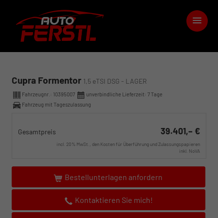
Cupra Formentor
1,5 eTSI DSG - LAGER
Fahrzeugnr.:
10395007
unverbindliche Lieferzeit:
7 Tage
Fahrzeug mit Tageszulassung
39.401,– €
Gesamtpreis
incl. 20% MwSt., den Kosten für Überführung und Zulassungspapieren
inkl. NoVA
Bestellunterlagen anfordern
Kontaktieren Sie mich!