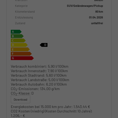
Kategorie
SUV/Geländewagen/Pickup
Kilometerstand
80 km
Erstzulassung
01.04.2026
Zustand
unfallfrei
Verbrauch kombiniert:
5,90 l/100km
Verbrauch Innenstadt:
7,90 l/100km
Verbrauch Stadtrand:
5,60 l/100km
Verbrauch Landstraße:
5,00 l/100km
Verbrauch Autobahn:
6,20 l/100km
CO
-Emissionen:
134,00 g/km
2
CO
-Klasse:
D
2
Download
Energiekosten bei 15.000 km pro Jahr:
1.543,44 €
CO2 Kosten (niedrig)
:
(Kosten Durchschnitt 10 Jahre)
1.206,- €