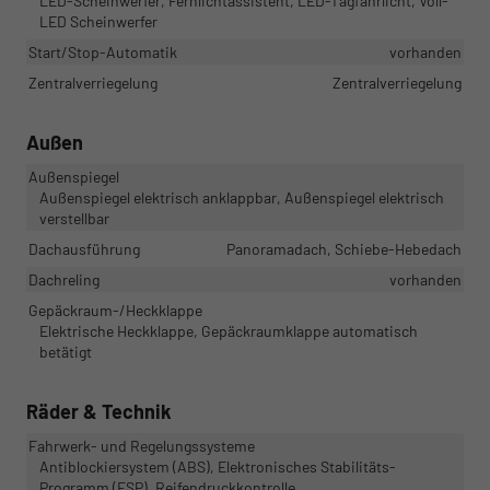
LED-Scheinwerfer, Fernlichtassistent, LED-Tagfahrlicht, Voll-
LED Scheinwerfer
Start/Stop-Automatik
vorhanden
Zentralverriegelung
Zentralverriegelung
Außen
Außenspiegel
Außenspiegel elektrisch anklappbar, Außenspiegel elektrisch
verstellbar
Dachausführung
Panoramadach, Schiebe-Hebedach
Dachreling
vorhanden
Gepäckraum-/Heckklappe
Elektrische Heckklappe, Gepäckraumklappe automatisch
betätigt
Räder & Technik
Fahrwerk- und Regelungssysteme
Antiblockiersystem (ABS), Elektronisches Stabilitäts-
Programm (ESP), Reifendruckkontrolle