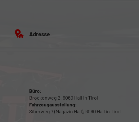
Adresse
Büro:
Brockenweg 2, 6060 Hall in Tirol
Fahrzeugausstellung:
Siberweg 7 (Magazin Hall), 6060 Hall in Tirol
Öffnungszeiten