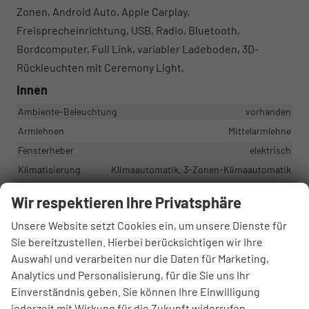
Zonen, Android Auto, Apple Carplay,
Freisprecheinrichtung, USB, Radio, Bluetooth,
Bordcomputer, Full Link, variabler Ladeboden, 3D-
Rückleuchten mit Ceremony Light,
Innen
Ambiente-Beleuchtung
vorhanden
Armlehnen
Mittelarmlehne
Fensterheber
elektrisch
Klimatisierung
Klimaautomatik, 3-Zonen-Klimaautomatik
Lenkrad
Wir respektieren Ihre Privatsphäre
in Leder, höhenverstellbar, mit Multifunktionen, mit
Lenkradheizung
Unsere Website setzt Cookies ein, um unsere Dienste für
Sitze
Isofix (Kindersitzbefestigung), Sitzheizung, Sportsitze
Sie bereitzustellen. Hierbei berücksichtigen wir Ihre
Sitze: Verstellbarkeit
Höhenverstellbarer Fahrersitz
Auswahl und verarbeiten nur die Daten für Marketing,
Analytics und Personalisierung, für die Sie uns Ihr
Infotainment & Kommunikation
Einverständnis geben. Sie können Ihre Einwilligung
jederzeit mit Wirkung für die Zukunft widerrufen.