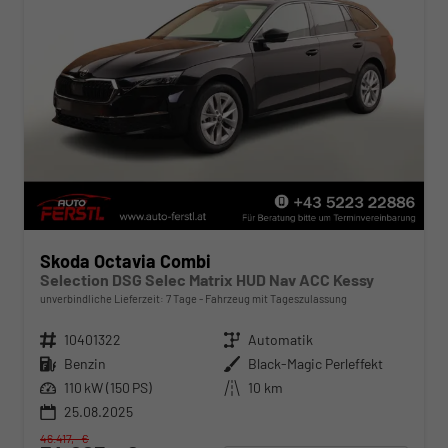
Skoda Octavia Combi
Selection DSG Selec Matrix HUD Nav ACC Kessy
unverbindliche Lieferzeit:
7 Tage
Fahrzeug mit Tageszulassung
Fahrzeugnr.
10401322
Getriebe
Automatik
Kraftstoff
Benzin
Außenfarbe
Black-Magic Perleffekt
Leistung
110 kW (150 PS)
Kilometerstand
10 km
25.08.2025
46.417,– €