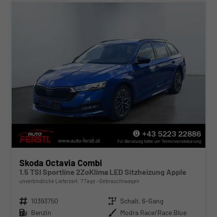
Skoda Octavia Combi
1.5 TSI Sportline 2ZoKlima LED Sitzheizung Apple
unverbindliche Lieferzeit:
7 Tage
Gebrauchtwagen
Fahrzeugnr.
10393750
Getriebe
Schalt. 6-Gang
Kraftstoff
Benzin
Außenfarbe
Modra Race/Race Blue