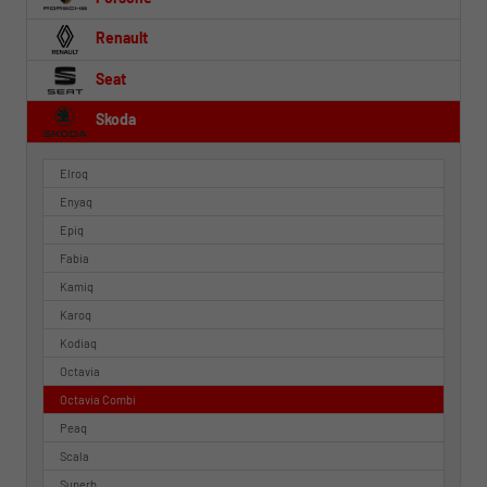
Renault
Seat
Skoda
Elroq
Enyaq
Epiq
Fabia
Kamiq
Karoq
Kodiaq
Octavia
Octavia Combi
Peaq
Scala
Superb