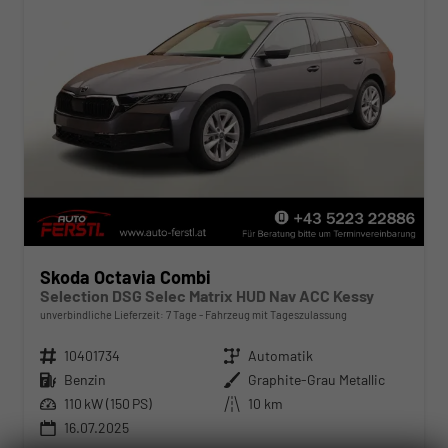
Skoda Octavia Combi
Selection DSG Selec Matrix HUD Nav ACC Kessy
unverbindliche Lieferzeit:
7 Tage
Fahrzeug mit Tageszulassung
Fahrzeugnr.
10401734
Getriebe
Automatik
Kraftstoff
Benzin
Außenfarbe
Graphite-Grau Metallic
Leistung
110 kW (150 PS)
Kilometerstand
10 km
16.07.2025