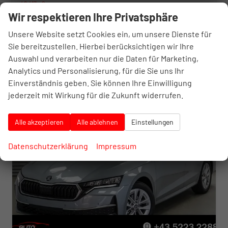
46.417,– €
35.042,– €
Wir respektieren Ihre Privatsphäre
Details
incl. 20% MwSt.
inkl. NoVA
Unsere Website setzt Cookies ein, um unsere Dienste für
Verbrauch kombiniert:
5,10 l/100km
Sie bereitzustellen. Hierbei berücksichtigen wir Ihre
CO
-Klasse:
D
2
Auswahl und verarbeiten nur die Daten für Marketing,
CO
-Emissionen:
116,00 g/km
2
Analytics und Personalisierung, für die Sie uns Ihr
Einverständnis geben. Sie können Ihre Einwilligung
jederzeit mit Wirkung für die Zukunft widerrufen.
Alle akzeptieren
Alle ablehnen
Einstellungen
Datenschutzerklärung
Impressum