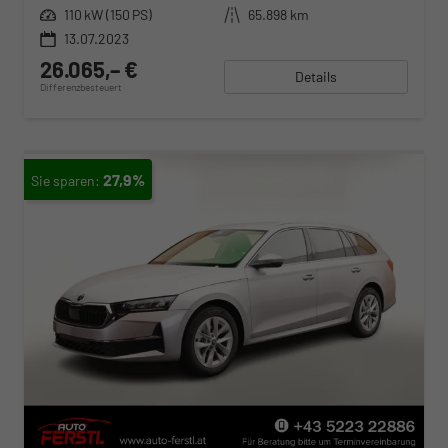
Leistung
110 kW (150 PS)
Kilometerstand
65.898 km
13.07.2023
26.065,– €
Details
Differenzbesteuert
27,9%