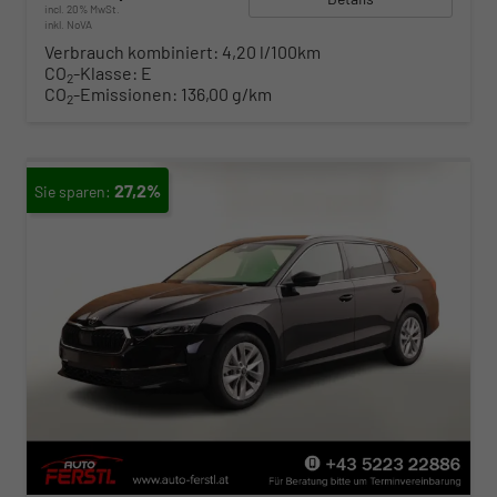
incl. 20% MwSt.
inkl. NoVA
Verbrauch kombiniert:
4,20 l/100km
CO
-Klasse:
E
2
CO
-Emissionen:
136,00 g/km
2
27,2%