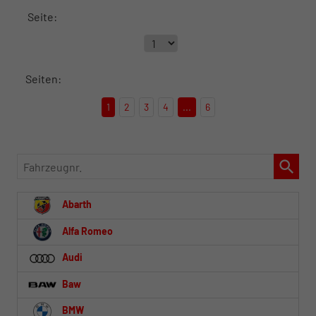
Seite:
Seiten:
1
2
3
4
...
6
Fahrzeugnr.
Abarth
Alfa Romeo
Audi
Baw
BMW