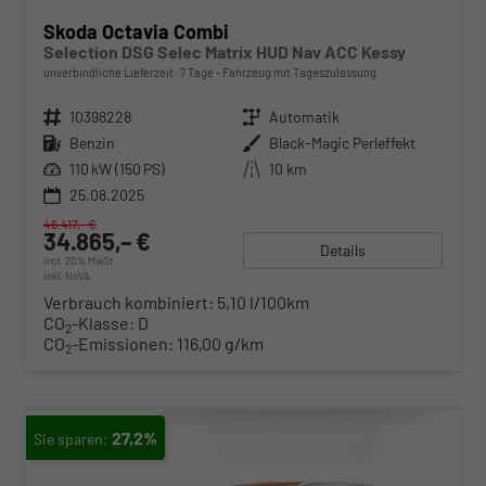
Skoda Octavia Combi
Selection DSG Selec Matrix HUD Nav ACC Kessy
unverbindliche Lieferzeit:
7 Tage
Fahrzeug mit Tageszulassung
Fahrzeugnr.
10398228
Getriebe
Automatik
Kraftstoff
Benzin
Außenfarbe
Black-Magic Perleffekt
Leistung
110 kW (150 PS)
Kilometerstand
10 km
25.08.2025
46.417,– €
34.865,– €
Details
incl. 20% MwSt.
inkl. NoVA
Verbrauch kombiniert:
5,10 l/100km
CO
-Klasse:
D
2
CO
-Emissionen:
116,00 g/km
2
27,2%