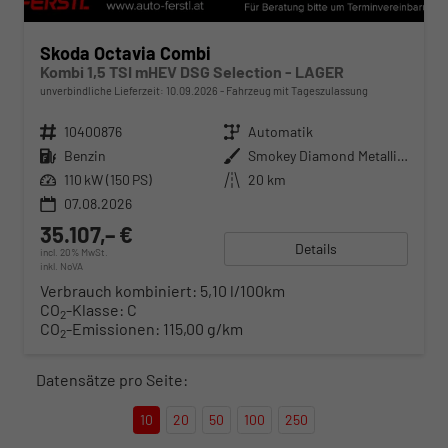
Skoda Octavia Combi
Kombi 1,5 TSI mHEV DSG Selection - LAGER
unverbindliche Lieferzeit:
10.09.2026
Fahrzeug mit Tageszulassung
Fahrzeugnr.
10400876
Getriebe
Automatik
Kraftstoff
Benzin
Außenfarbe
Smokey Diamond Metallic ()
Leistung
110 kW (150 PS)
Kilometerstand
20 km
07.08.2026
35.107,– €
Details
incl. 20% MwSt.
inkl. NoVA
Verbrauch kombiniert:
5,10 l/100km
CO
-Klasse:
C
2
CO
-Emissionen:
115,00 g/km
2
Datensätze pro Seite:
10
20
50
100
250