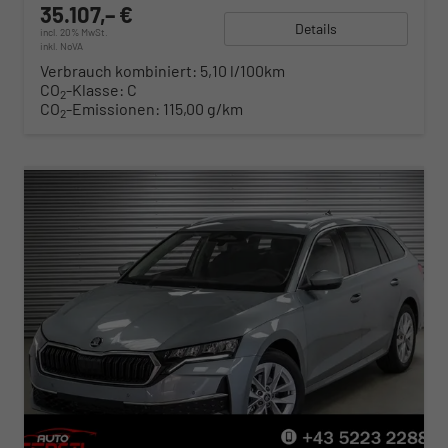
35.107,– €
Details
incl. 20% MwSt.
inkl. NoVA
Verbrauch kombiniert:
5,10 l/100km
CO
-Klasse:
C
2
CO
-Emissionen:
115,00 g/km
2