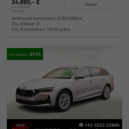
34.865,– €
Details
incl. 20% MwSt.
inkl. NoVA
Verbrauch kombiniert:
5,10 l/100km
CO
-Klasse:
D
2
CO
-Emissionen:
116,00 g/km
2
27,1%