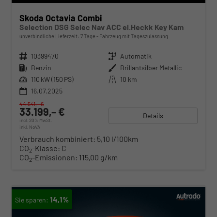
Skoda Octavia Combi
Selection DSG Selec Nav ACC el.Heckk Key Kam
unverbindliche Lieferzeit:
7 Tage
Fahrzeug mit Tageszulassung
Fahrzeugnr.
10399470
Getriebe
Automatik
Kraftstoff
Benzin
Außenfarbe
Brillantsilber Metallic
Leistung
110 kW (150 PS)
Kilometerstand
10 km
16.07.2025
44.541,– €
33.199,– €
Details
incl. 20% MwSt.
inkl. NoVA
Verbrauch kombiniert:
5,10 l/100km
CO
-Klasse:
C
2
CO
-Emissionen:
115,00 g/km
2
14,1%