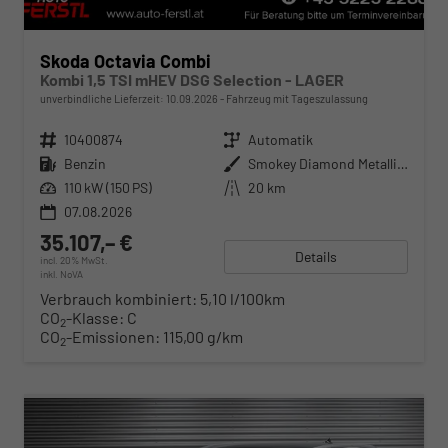
Skoda Octavia Combi
Kombi 1,5 TSI mHEV DSG Selection - LAGER
unverbindliche Lieferzeit:
10.09.2026
Fahrzeug mit Tageszulassung
Fahrzeugnr.
10400874
Getriebe
Automatik
Kraftstoff
Benzin
Außenfarbe
Smokey Diamond Metallic ()
Leistung
110 kW (150 PS)
Kilometerstand
20 km
07.08.2026
35.107,– €
Details
incl. 20% MwSt.
inkl. NoVA
Verbrauch kombiniert:
5,10 l/100km
CO
-Klasse:
C
2
CO
-Emissionen:
115,00 g/km
2