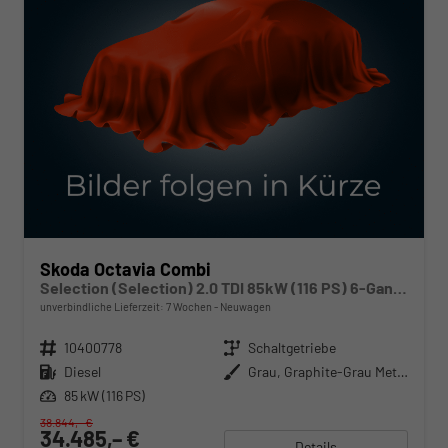
Skoda Octavia Combi
Selection (Selection) 2.0 TDI 85kW (116 PS) 6-Gang Schaltgetriebe
unverbindliche Lieferzeit:
7 Wochen
Neuwagen
Fahrzeugnr.
10400778
Getriebe
Schaltgetriebe
Kraftstoff
Diesel
Außenfarbe
Grau, Graphite-Grau Metallic (5X)
Leistung
85 kW (116 PS)
38.844,– €
34.485,– €
Details