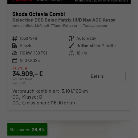
Skoda Octavia Combi
Selection DSG Selec Matrix HUD Nav ACC Kessy
unverbindliche Lieferzeit:
7 Tage
Fahrzeug mit Tageszulassung
Fahrzeugnr.
10397946
Getriebe
Automatik
Kraftstoff
Benzin
Außenfarbe
Brillantsilber Metallic
Leistung
110 kW (150 PS)
Kilometerstand
10 km
16.07.2025
46.417,– €
34.909,– €
Details
incl. 20% MwSt.
inkl. NoVA
Verbrauch kombiniert:
5,10 l/100km
CO
-Klasse:
D
2
CO
-Emissionen:
116,00 g/km
2
26,8%