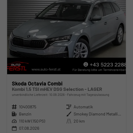
Skoda Octavia Combi
Kombi 1,5 TSI mHEV DSG Selection - LAGER
unverbindliche Lieferzeit:
10.09.2026
Fahrzeug mit Tageszulassung
Fahrzeugnr.
10400875
Getriebe
Automatik
Kraftstoff
Benzin
Außenfarbe
Smokey Diamond Metallic ()
Leistung
110 kW (150 PS)
Kilometerstand
20 km
07.08.2026