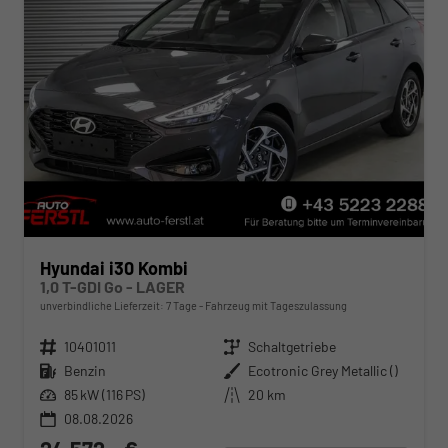
Hyundai i30 Kombi
1,0 T-GDI Go - LAGER
unverbindliche Lieferzeit:
7 Tage
Fahrzeug mit Tageszulassung
Fahrzeugnr.
10401011
Getriebe
Schaltgetriebe
Kraftstoff
Benzin
Außenfarbe
Ecotronic Grey Metallic ()
Leistung
85 kW (116 PS)
Kilometerstand
20 km
08.08.2026