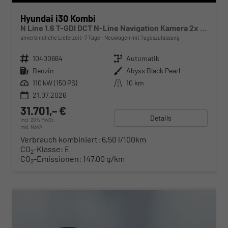
Hyundai i30 Kombi
N Line 1.6 T-GDI DCT N-Line Navigation Kamera 2x Einparkhilfe 18 Zoll 2Zonenklima
unverbindliche Lieferzeit:
7 Tage
Neuwagen mit Tageszulassung
Fahrzeugnr.
10400664
Getriebe
Automatik
Kraftstoff
Benzin
Außenfarbe
Abyss Black Pearl
Leistung
110 kW (150 PS)
Kilometerstand
10 km
21.07.2026
31.701,– €
Details
incl. 20% MwSt.
inkl. NoVA
Verbrauch kombiniert:
6,50 l/100km
CO
-Klasse:
E
2
CO
-Emissionen:
147,00 g/km
2