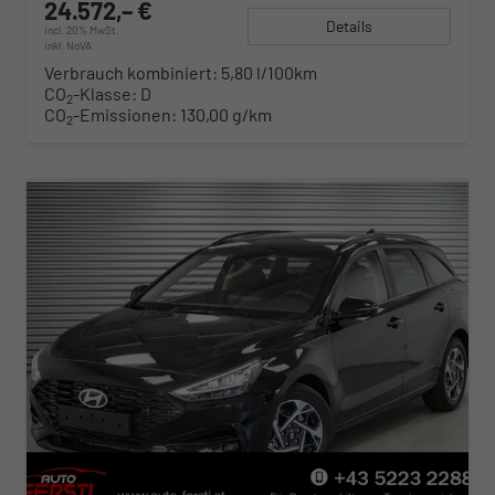
24.572,– €
Details
incl. 20% MwSt.
inkl. NoVA
Verbrauch kombiniert:
5,80 l/100km
CO
-Klasse:
D
2
CO
-Emissionen:
130,00 g/km
2