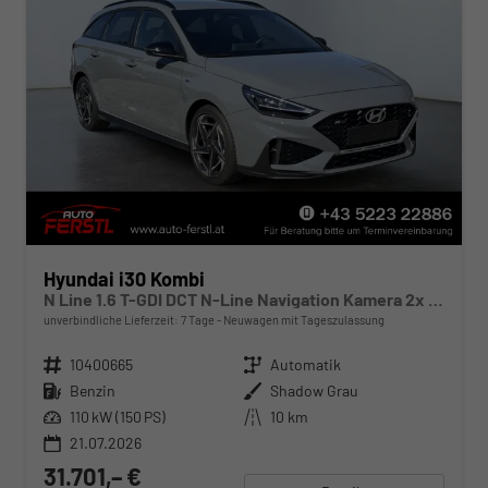
Hyundai i30 Kombi
N Line 1.6 T-GDI DCT N-Line Navigation Kamera 2x Einparkhilfe 18 Zoll 2Zonenklima
unverbindliche Lieferzeit:
7 Tage
Neuwagen mit Tageszulassung
Fahrzeugnr.
10400665
Getriebe
Automatik
Kraftstoff
Benzin
Außenfarbe
Shadow Grau
Leistung
110 kW (150 PS)
Kilometerstand
10 km
21.07.2026
31.701,– €