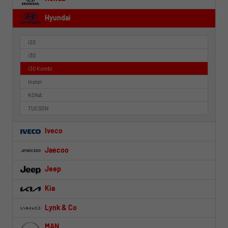
Hyundai
i20
i30
i30 Kombi
Inster
KONA
TUCSON
Iveco
Jaecoo
Jeep
Kia
Lynk & Co
MAN