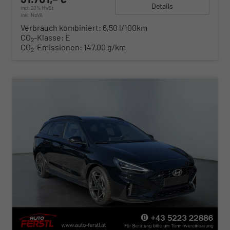
Details
incl. 20% MwSt.
inkl. NoVA
Verbrauch kombiniert:
6,50 l/100km
CO
-Klasse:
E
2
CO
-Emissionen:
147,00 g/km
2