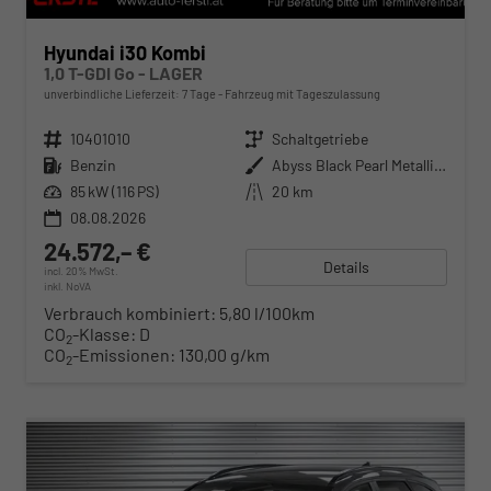
Hyundai i30 Kombi
1,0 T-GDI Go - LAGER
unverbindliche Lieferzeit:
7 Tage
Fahrzeug mit Tageszulassung
Fahrzeugnr.
10401010
Getriebe
Schaltgetriebe
Kraftstoff
Benzin
Außenfarbe
Abyss Black Pearl Metallic ()
Leistung
85 kW (116 PS)
Kilometerstand
20 km
08.08.2026
24.572,– €
Details
incl. 20% MwSt.
inkl. NoVA
Verbrauch kombiniert:
5,80 l/100km
CO
-Klasse:
D
2
CO
-Emissionen:
130,00 g/km
2