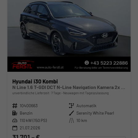
Hyundai i30 Kombi
N Line 1.6 T-GDI DCT N-Line Navigation Kamera 2x Einparkhilfe 18 Zoll 2Zonenklima
unverbindliche Lieferzeit:
7 Tage
Neuwagen mit Tageszulassung
Fahrzeugnr.
10400663
Getriebe
Automatik
Kraftstoff
Benzin
Außenfarbe
Serenity White Pearl
Leistung
110 kW (150 PS)
Kilometerstand
10 km
21.07.2026
31.701,– €