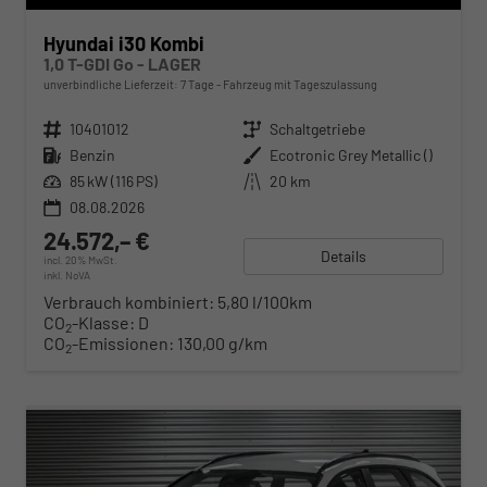
Hyundai i30 Kombi
1,0 T-GDI Go - LAGER
unverbindliche Lieferzeit:
7 Tage
Fahrzeug mit Tageszulassung
Fahrzeugnr.
10401012
Getriebe
Schaltgetriebe
Kraftstoff
Benzin
Außenfarbe
Ecotronic Grey Metallic ()
Leistung
85 kW (116 PS)
Kilometerstand
20 km
08.08.2026
24.572,– €
Details
incl. 20% MwSt.
inkl. NoVA
Verbrauch kombiniert:
5,80 l/100km
CO
-Klasse:
D
2
CO
-Emissionen:
130,00 g/km
2