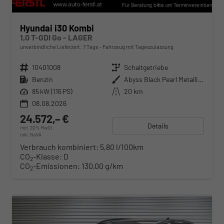
Hyundai i30 Kombi
1,0 T-GDI Go - LAGER
unverbindliche Lieferzeit:
7 Tage
Fahrzeug mit Tageszulassung
Fahrzeugnr.
10401008
Getriebe
Schaltgetriebe
Kraftstoff
Benzin
Außenfarbe
Abyss Black Pearl Metallic ()
Leistung
85 kW (116 PS)
Kilometerstand
20 km
08.08.2026
24.572,– €
Details
incl. 20% MwSt.
inkl. NoVA
Verbrauch kombiniert:
5,80 l/100km
CO
-Klasse:
D
2
CO
-Emissionen:
130,00 g/km
2