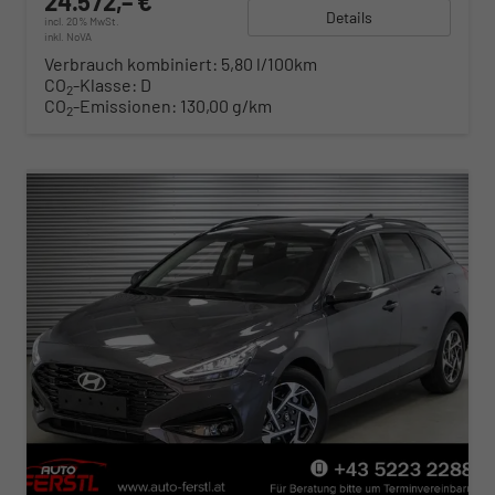
24.572,– €
Details
incl. 20% MwSt.
inkl. NoVA
Verbrauch kombiniert:
5,80 l/100km
CO
-Klasse:
D
2
CO
-Emissionen:
130,00 g/km
2