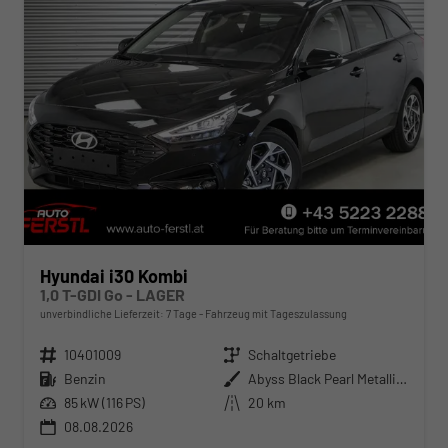
Hyundai i30 Kombi
1,0 T-GDI Go - LAGER
unverbindliche Lieferzeit:
7 Tage
Fahrzeug mit Tageszulassung
Fahrzeugnr.
10401009
Getriebe
Schaltgetriebe
Kraftstoff
Benzin
Außenfarbe
Abyss Black Pearl Metallic ()
Leistung
85 kW (116 PS)
Kilometerstand
20 km
08.08.2026