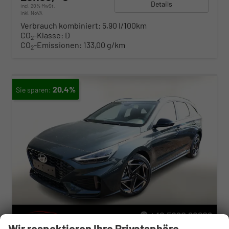
Details
incl. 20% MwSt.
inkl. NoVA
Verbrauch kombiniert:
5,90 l/100km
CO
-Klasse:
D
2
CO
-Emissionen:
133,00 g/km
2
20,4%
Wir respektieren Ihre Privatsphäre