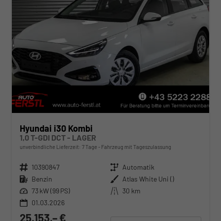
Hyundai i30 Kombi
1,0 T-GDI DCT - LAGER
unverbindliche Lieferzeit:
7 Tage
Fahrzeug mit Tageszulassung
Fahrzeugnr.
10390847
Getriebe
Automatik
Kraftstoff
Benzin
Außenfarbe
Atlas White Uni ()
Leistung
73 kW (99 PS)
Kilometerstand
30 km
01.03.2026
25.153,– €