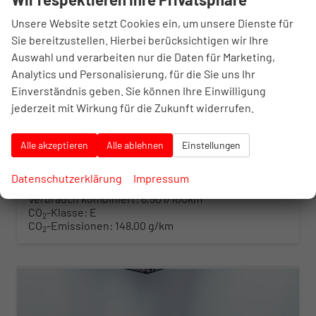
Hyundai i30 Kombi
Unsere Website setzt Cookies ein, um unsere Dienste für
N Line DCT Nav 18Z SHZ Keyl PrivG LED
Sie bereitzustellen. Hierbei berücksichtigen wir Ihre
unverbindliche Lieferzeit:
7 Tage
Fahrzeug mit Tageszulassung
Auswahl und verarbeiten nur die Daten für Marketing,
Analytics und Personalisierung, für die Sie uns Ihr
Fahrzeugnr.
10401623
Getriebe
Automatik
Einverständnis geben. Sie können Ihre Einwilligung
Kraftstoff
Benzin
Außenfarbe
Cypress Green Mineraleffekt
jederzeit mit Wirkung für die Zukunft widerrufen.
Leistung
110 kW (150 PS)
Kilometerstand
10 km
31.07.2026
Alle akzeptieren
Alle ablehnen
Einstellungen
36.706,– €
30.349,– €
Details
incl. 20% MwSt.
Datenschutzerklärung
Impressum
inkl. NoVA
Verbrauch kombiniert:
6,50 l/100km
CO
-Klasse:
E
2
CO
-Emissionen:
148,00 g/km
2