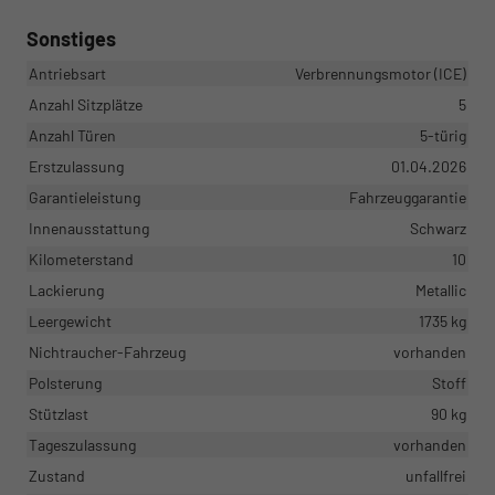
Sonstiges
Antriebsart
Verbrennungsmotor (ICE)
Anzahl Sitzplätze
5
Anzahl Türen
5-türig
Erstzulassung
01.04.2026
Garantieleistung
Fahrzeuggarantie
Innenausstattung
Schwarz
Kilometerstand
10
Lackierung
Metallic
Leergewicht
1735 kg
Nichtraucher-Fahrzeug
vorhanden
Polsterung
Stoff
Stützlast
90 kg
Tageszulassung
vorhanden
Zustand
unfallfrei