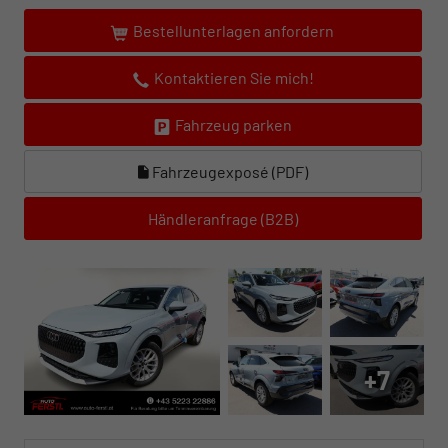
Bestellunterlagen anfordern
Kontaktieren Sie mich!
Fahrzeug parken
Fahrzeugexposé (PDF)
Händleranfrage (B2B)
+7