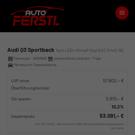
Audi Q3 Sportback
Tech LED+ KlimaP Keyl ACC PrivG 18Z
Fahrzeugnr.:
10393868
unverbindliche Lieferzeit:
7 Tage
Fahrzeug mit Tageszulassung
57.802,– €
UVP ohne
Überführungskosten
5.910,– €
Sie sparen:
10,2%
53.091,– €
Gesamtpreis
incl. 20% MwSt., den Kosten für Überführung und Zulassungspapieren
inkl. NoVA