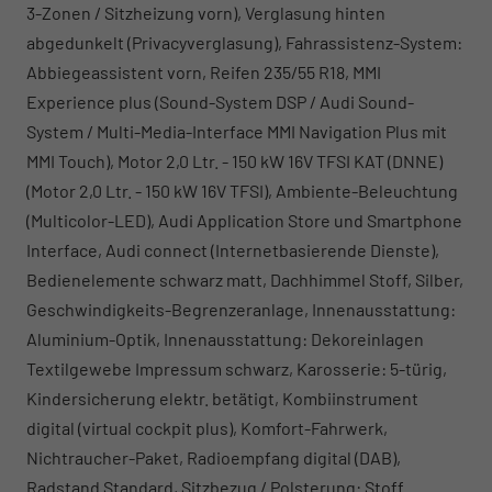
3-Zonen / Sitzheizung vorn), Verglasung hinten
abgedunkelt (Privacyverglasung), Fahrassistenz-System:
Abbiegeassistent vorn, Reifen 235/55 R18, MMI
Experience plus (Sound-System DSP / Audi Sound-
System / Multi-Media-Interface MMI Navigation Plus mit
MMI Touch), Motor 2,0 Ltr. - 150 kW 16V TFSI KAT (DNNE)
(Motor 2,0 Ltr. - 150 kW 16V TFSI), Ambiente-Beleuchtung
(Multicolor-LED), Audi Application Store und Smartphone
Interface, Audi connect (Internetbasierende Dienste),
Bedienelemente schwarz matt, Dachhimmel Stoff, Silber,
Geschwindigkeits-Begrenzeranlage, Innenausstattung:
Aluminium-Optik, Innenausstattung: Dekoreinlagen
Textilgewebe Impressum schwarz, Karosserie: 5-türig,
Kindersicherung elektr. betätigt, Kombiinstrument
digital (virtual cockpit plus), Komfort-Fahrwerk,
Nichtraucher-Paket, Radioempfang digital (DAB),
Radstand Standard, Sitzbezug / Polsterung: Stoff