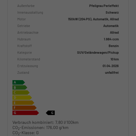
Außenfarbe
Pfeilgrau Perleffekt
Innenausstattung
Schwarz
Motor
150 kW (204 PS), Automatik, Allrad
Getriebe
Automatik
Antriebsachse
Allrad
Hubraum
1.984 ccm
Kraftstoff
Benzin
Kategorie
SUV/Geländewagen/Pickup
Kilometerstand
10 km
Erstzulassung
01.04.2026
Zustand
unfallfrei
Verbrauch kombiniert:
7,80 l/100km
CO
-Emissionen:
176,00 g/km
2
CO
-Klasse:
G
2