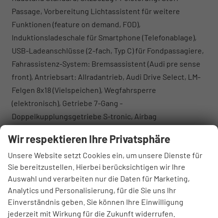
Passage, Vorbereitung Lichtassistent für weitere
Funktionen (feature on demand, FOD),
Induktionsladeschale für Smartphone (Telefonablage),
USB-Ladeanschlüsse (2-fach, Typ C) für Fondpassagiere,
Fahrassistenz-System: Bremsassistent (Audi pre sense
front), Antriebsart: Allradantrieb, Audi Drive Select, LM-
Felgen 8x18 (Vielspeichen), Wegfahrsperre
(elektronisch), Getriebe 7-Gang -
Doppelkupplungsgetriebe S-tronic, Airbag
Beifahrerseite abschaltbar, Airbag
Wir respektieren Ihre Privatsphäre
Fahrer-/Beifahrerseite, Isofix-Aufnahmen für Kindersitz
Unsere Website setzt Cookies ein, um unsere Dienste für
an Beifahrersitz und Rücksitz, Kopf-Airbag-System
Sie bereitzustellen. Hierbei berücksichtigen wir Ihre
(Sideguard), Rücksitzlehne geteilt/klappbar,
Auswahl und verarbeiten nur die Daten für Marketing,
verschiebbar (40:20:40), Seitenairbag vorn, Seitenairbag
Analytics und Personalisierung, für die Sie uns Ihr
vorn mitte (Interaktionsairbag), Gepäckraumklappe
Einverständnis geben. Sie können Ihre Einwilligung
elektr. betätigt (öffnen + schliessen), Fahrassistenz-
jederzeit mit Wirkung für die Zukunft widerrufen.