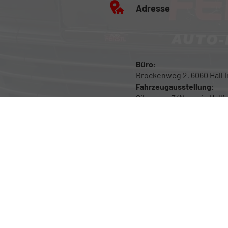
Adresse
Büro:
Brockenweg 2, 6060 Hall in
Fahrzeugausstellung:
Siberweg 7 (Magazin Hall),
Hall in Tirol
Anmelden
Impressum
Datenschutz
Cookie-Einstellunge
Weitere Informationen zum offiziellen Kraftstoffverbrauch und zu den offiziell
spezifischen CO
-Emissionen und den offiziellen Stromverbrauch neuer PKW' e
2