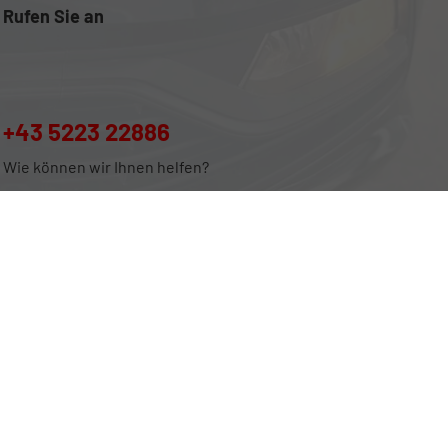
Rufen Sie an
+43 5223 22886
Wie können wir Ihnen helfen?
Leitfaden über den offiziellen Kraftstoffverbrauch, die offiziellen
H' unentgeltlich erhältlich ist unter www.dat.de.