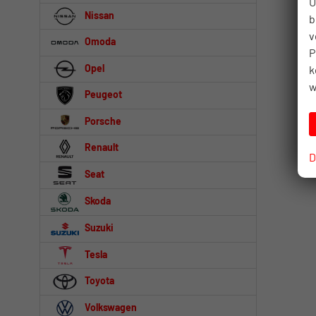
U
Nissan
b
v
Omoda
P
Opel
k
w
Peugeot
Porsche
Renault
D
Seat
Skoda
Suzuki
Tesla
Toyota
Volkswagen