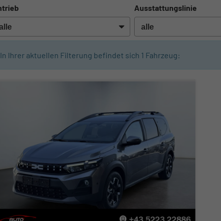
trieb
Ausstattungslinie
In Ihrer aktuellen Filterung befindet sich
1
Fahrzeug: