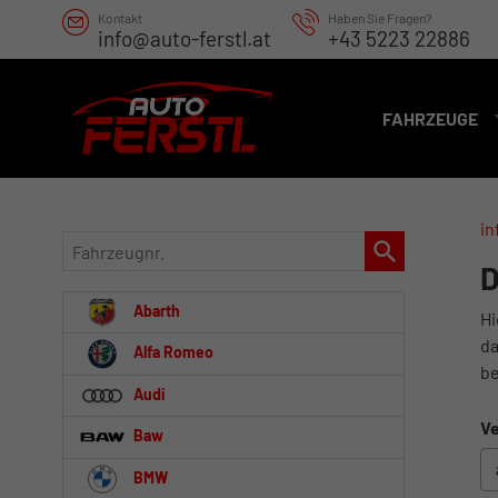
Kontakt
Haben Sie Fragen?
info@auto-ferstl.at
+43 5223 22886
FAHRZEUGE
in
Fahrzeugnr.
D
Abarth
Hi
da
Alfa Romeo
be
Audi
Ve
Baw
BMW