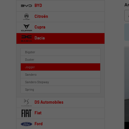
An
BYD
Citroën
Cupra
Dacia
Bigster
Duster
Jogger
Sandero
Sandero Stepway
Spring
DS Automobiles
Fiat
Ford