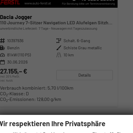
Dacia Jogger
110 Journey 7-Sitzer Navigation LED Alufelgen Sitzheizung Einparkhilfe Kamera 360° Keyless
unverbindliche Lieferzeit:
7 Tage
Neuwagen mit Tageszulassung
Fahrzeugnr.
10397936
Getriebe
Schalt. 6-Gang
Kraftstoff
Benzin
Außenfarbe
Schiste Grau metallic
Leistung
81 kW (110 PS)
Kilometerstand
10 km
30.06.2026
27.155,– €
Details
incl. 20% MwSt.
inkl. NoVA
Verbrauch kombiniert:
5,70 l/100km
CO
-Klasse:
D
2
CO
-Emissionen:
128,00 g/km
2
Wir respektieren Ihre Privatsphäre