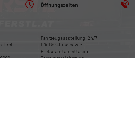
Öffnungszeiten
Fahrzeugausstellung: 24/7
 Tirol
Für Beratung sowie
Probefahrten bitte um
 6060
Terminvereinbarung
n
en spezifischen CO
-Emissionen und gegebenenfalls zum Stromverbrauch neuer PKW können dem '
2
ntnommen werden, der an allen Verkaufsstellen und bei der 'Deutschen Automobil Treuhand Gmb