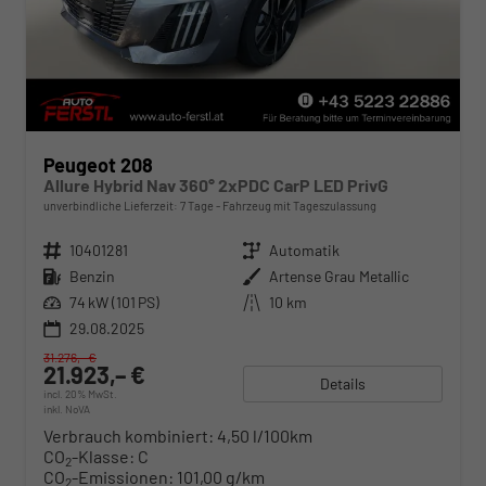
Peugeot 208
Allure Hybrid Nav 360° 2xPDC CarP LED PrivG
unverbindliche Lieferzeit:
7 Tage
Fahrzeug mit Tageszulassung
Fahrzeugnr.
10401281
Getriebe
Automatik
Kraftstoff
Benzin
Außenfarbe
Artense Grau Metallic
Leistung
74 kW (101 PS)
Kilometerstand
10 km
29.08.2025
31.276,– €
21.923,– €
Details
incl. 20% MwSt.
inkl. NoVA
Verbrauch kombiniert:
4,50 l/100km
CO
-Klasse:
C
2
CO
-Emissionen:
101,00 g/km
2