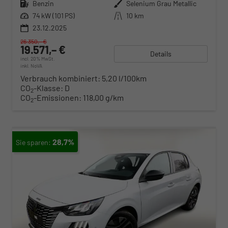
Kraftstoff
Benzin
Außenfarbe
Selenium Grau Metallic
Leistung
74 kW (101 PS)
Kilometerstand
10 km
23.12.2025
26.350,– €
19.571,– €
Details
incl. 20% MwSt.
inkl. NoVA
Verbrauch kombiniert:
5,20 l/100km
CO
-Klasse:
D
2
CO
-Emissionen:
118,00 g/km
2
28,7%