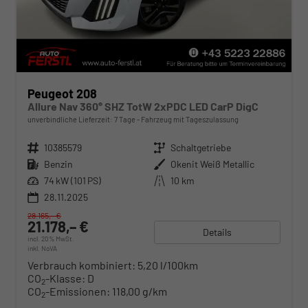
Peugeot 208
Allure Nav 360° SHZ TotW 2xPDC LED CarP DigC
unverbindliche Lieferzeit:
7 Tage
Fahrzeug mit Tageszulassung
Fahrzeugnr.
10385579
Getriebe
Schaltgetriebe
Kraftstoff
Benzin
Außenfarbe
Okenit Weiß Metallic
Leistung
74 kW (101 PS)
Kilometerstand
10 km
28.11.2025
28.165,– €
21.178,– €
Details
incl. 20% MwSt.
inkl. NoVA
Verbrauch kombiniert:
5,20 l/100km
CO
-Klasse:
D
2
CO
-Emissionen:
118,00 g/km
2