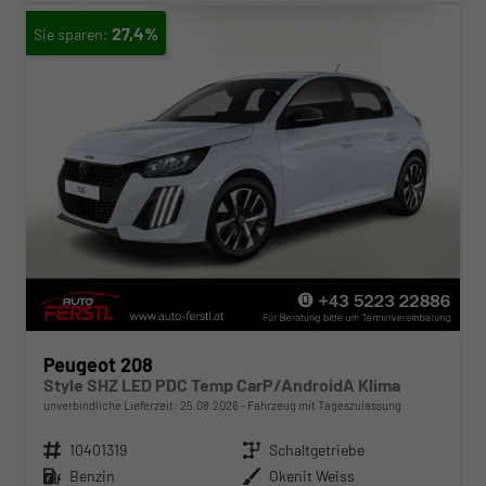
27,4%
Peugeot 208
Style SHZ LED PDC Temp CarP/AndroidA Klima
unverbindliche Lieferzeit:
25.08.2026
Fahrzeug mit Tageszulassung
Fahrzeugnr.
10401319
Getriebe
Schaltgetriebe
Kraftstoff
Benzin
Außenfarbe
Okenit Weiss