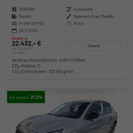
Fahrzeugnr.
10391150
Getriebe
Automatik
Kraftstoff
Benzin
Außenfarbe
Selenium Grau Metallic
Leistung
74 kW (101 PS)
Kilometerstand
10 km
28.11.2025
30.923,– €
22.432,– €
Details
incl. 20% MwSt.
inkl. NoVA
Verbrauch kombiniert:
4,50 l/100km
CO
-Klasse:
C
2
CO
-Emissionen:
102,00 g/km
2
31,2%