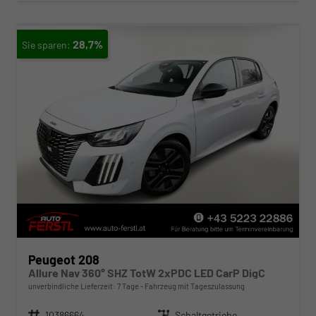
28,7%
Peugeot 208
Allure Nav 360° SHZ TotW 2xPDC LED CarP DigC
unverbindliche Lieferzeit:
7 Tage
Fahrzeug mit Tageszulassung
Fahrzeugnr.
10386664
Getriebe
Schaltgetriebe