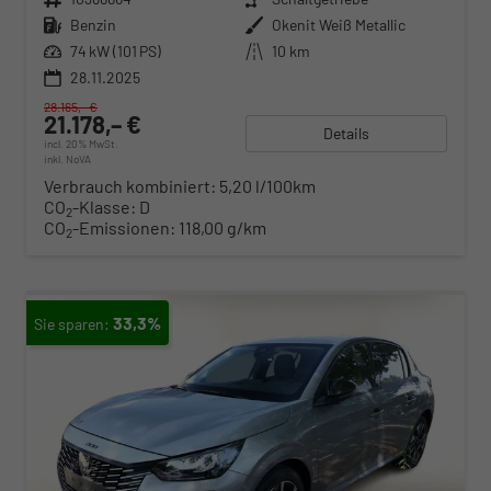
Kraftstoff
Benzin
Außenfarbe
Okenit Weiß Metallic
Leistung
74 kW (101 PS)
Kilometerstand
10 km
28.11.2025
28.165,– €
21.178,– €
Details
incl. 20% MwSt.
inkl. NoVA
Verbrauch kombiniert:
5,20 l/100km
CO
-Klasse:
D
2
CO
-Emissionen:
118,00 g/km
2
33,3%