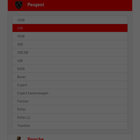
Peugeot
2008
208
3008
308
308 SW
408
5008
Boxer
Expert
Expert Kastenwagen
Partner
Rifter
Rifter L2
Traveller
Porsche