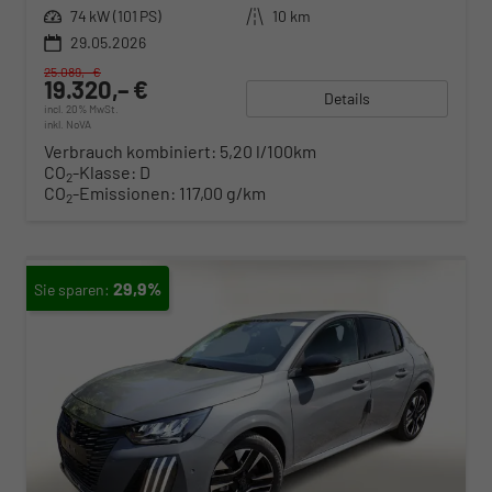
Leistung
74 kW (101 PS)
Kilometerstand
10 km
29.05.2026
25.089,– €
19.320,– €
Details
incl. 20% MwSt.
inkl. NoVA
Verbrauch kombiniert:
5,20 l/100km
CO
-Klasse:
D
2
CO
-Emissionen:
117,00 g/km
2
29,9%