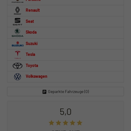
Renault
Seat
Skoda
Suzuki
Tesla
Toyota
Volkswagen
Geparkte Fahrzeuge (
0
)
5,0