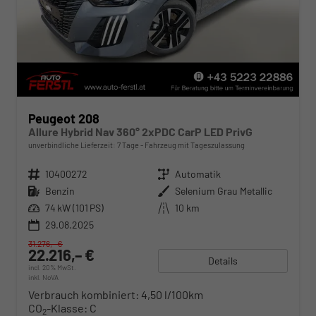
Peugeot 208
Allure Hybrid Nav 360° 2xPDC CarP LED PrivG
unverbindliche Lieferzeit:
7 Tage
Fahrzeug mit Tageszulassung
Fahrzeugnr.
10400272
Getriebe
Automatik
Kraftstoff
Benzin
Außenfarbe
Selenium Grau Metallic
Leistung
74 kW (101 PS)
Kilometerstand
10 km
29.08.2025
31.276,– €
22.216,– €
Details
incl. 20% MwSt.
inkl. NoVA
Verbrauch kombiniert:
4,50 l/100km
CO
-Klasse:
C
2