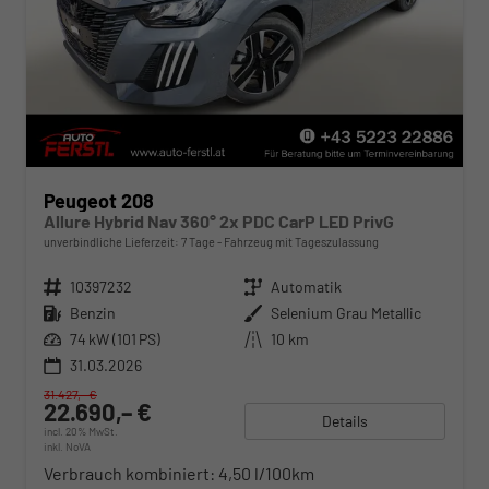
Peugeot 208
Allure Hybrid Nav 360° 2x PDC CarP LED PrivG
unverbindliche Lieferzeit:
7 Tage
Fahrzeug mit Tageszulassung
Fahrzeugnr.
10397232
Getriebe
Automatik
Kraftstoff
Benzin
Außenfarbe
Selenium Grau Metallic
Leistung
74 kW (101 PS)
Kilometerstand
10 km
31.03.2026
31.427,– €
22.690,– €
Details
incl. 20% MwSt.
inkl. NoVA
Verbrauch kombiniert:
4,50 l/100km