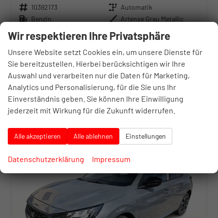
Fahrzeugnr.
10392173
Getriebe
Automatik
Kraftstoff
Benzin
Außenfarbe
Artense Grau Metallic
Leistung
74 kW (101 PS)
Kilometerstand
10 km
Wir respektieren Ihre Privatsphäre
29.08.2025
Unsere Website setzt Cookies ein, um unsere Dienste für
31.276,– €
21.926,– €
Sie bereitzustellen. Hierbei berücksichtigen wir Ihre
Details
incl. 20% MwSt.
Auswahl und verarbeiten nur die Daten für Marketing,
inkl. NoVA
Analytics und Personalisierung, für die Sie uns Ihr
Verbrauch kombiniert:
4,50 l/100km
Einverständnis geben. Sie können Ihre Einwilligung
CO
-Klasse:
C
2
CO
-Emissionen:
101,00 g/km
jederzeit mit Wirkung für die Zukunft widerrufen.
2
Alle akzeptieren
Alle ablehnen
Einstellungen
32,3%
Datenschutzerklärung
Impressum