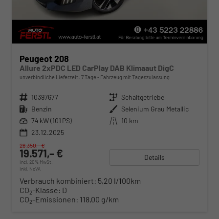
Peugeot 208
Allure 2xPDC LED CarPlay DAB Klimaaut DigC
unverbindliche Lieferzeit:
7 Tage
Fahrzeug mit Tageszulassung
Fahrzeugnr.
10397677
Getriebe
Schaltgetriebe
Kraftstoff
Benzin
Außenfarbe
Selenium Grau Metallic
Leistung
74 kW (101 PS)
Kilometerstand
10 km
23.12.2025
26.350,– €
19.571,– €
Details
incl. 20% MwSt.
inkl. NoVA
Verbrauch kombiniert:
5,20 l/100km
CO
-Klasse:
D
2
CO
-Emissionen:
118,00 g/km
2