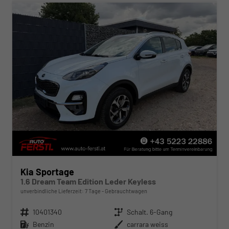
Kia Sportage
1.6 Dream Team Edition Leder Keyless
unverbindliche Lieferzeit:
7 Tage
Gebrauchtwagen
Fahrzeugnr.
10401340
Getriebe
Schalt. 6-Gang
Kraftstoff
Benzin
Außenfarbe
carrara weiss