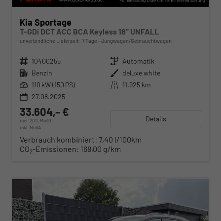
Kia Sportage
T-GDi DCT ACC BCA Keyless 18" UNFALL
unverbindliche Lieferzeit:
7 Tage
Jungwagen/Gebrauchtwagen
Fahrzeugnr.
10400255
Getriebe
Automatik
Kraftstoff
Benzin
Außenfarbe
deluxe white
Leistung
110 kW (150 PS)
Kilometerstand
11.925 km
27.08.2025
33.604,– €
Details
incl. 20% MwSt.
inkl. NoVA
Verbrauch kombiniert:
7,40 l/100km
CO
-Emissionen:
168,00 g/km
2