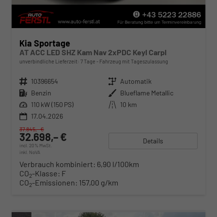
Kia Sportage
AT ACC LED SHZ Kam Nav 2xPDC Keyl Carpl
unverbindliche Lieferzeit:
7 Tage
Fahrzeug mit Tageszulassung
Fahrzeugnr.
10396654
Getriebe
Automatik
Kraftstoff
Benzin
Außenfarbe
Blueflame Metallic
Leistung
110 kW (150 PS)
Kilometerstand
10 km
17.04.2026
37.845,– €
32.698,– €
Details
incl. 20% MwSt.
inkl. NoVA
Verbrauch kombiniert:
6,90 l/100km
CO
-Klasse:
F
2
CO
-Emissionen:
157,00 g/km
2