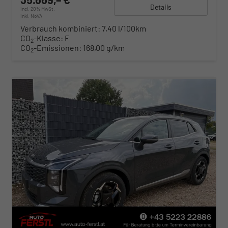
Details
incl. 20% MwSt.
inkl. NoVA
Verbrauch kombiniert:
7,40 l/100km
CO
-Klasse:
F
2
CO
-Emissionen:
168,00 g/km
2