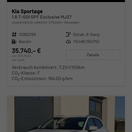
Kia Sportage
1.6 T-GDI GPF Exclusive MJ27
unverbindliche Lieferzeit:
5 Monate
Neuwagen
Fahrzeugnr.
10392259
Getriebe
Schalt. 6-Gang
Kraftstoff
Benzin
Leistung
110 kW (150 PS)
35.740,– €
Details
incl. 20% MwSt.
inkl. NoVA
Verbrauch kombiniert:
7,20 l/100km
CO
-Klasse:
F
2
CO
-Emissionen:
164,00 g/km
2