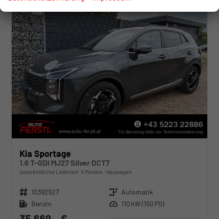
Kia Sportage
1.6 T-GDI MJ27 Silver DCT7
unverbindliche Lieferzeit:
5 Monate
Neuwagen
Fahrzeugnr.
10392527
Getriebe
Automatik
Kraftstoff
Benzin
Leistung
110 kW (150 PS)
35.669,– €