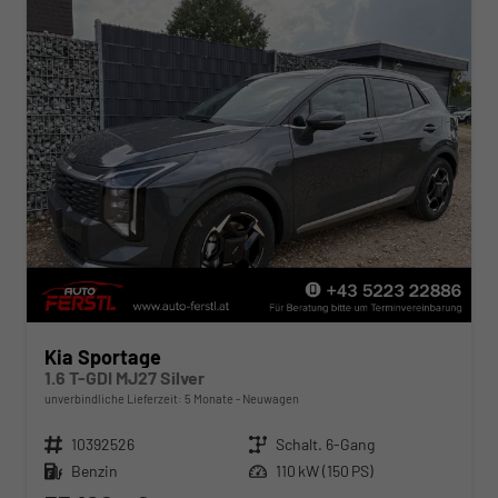
Kia Sportage
1.6 T-GDI MJ27 Silver
unverbindliche Lieferzeit:
5 Monate
Neuwagen
Fahrzeugnr.
10392526
Getriebe
Schalt. 6-Gang
Kraftstoff
Benzin
Leistung
110 kW (150 PS)