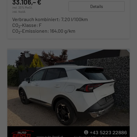
33.106,– €
Details
incl. 20% MwSt.
inkl. NoVA
Verbrauch kombiniert:
7,20 l/100km
CO
-Klasse:
F
2
CO
-Emissionen:
164,00 g/km
2