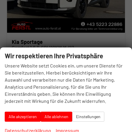
Kia Sportage
Comfort 1,6 T-GDI 110KW MJ27
unverbindliche Lieferzeit:
4 Monate
Neuwagen
Wir respektieren Ihre Privatsphäre
Fahrzeugnr.
10385420
Getriebe
Schalt. 6-Gang
Unsere Website setzt Cookies ein, um unsere Dienste für
Kraftstoff
Benzin
Leistung
110 kW (150 PS)
Sie bereitzustellen. Hierbei berücksichtigen wir Ihre
Auswahl und verarbeiten nur die Daten für Marketing,
34.965,– €
Details
Analytics und Personalisierung, für die Sie uns Ihr
incl. 20% MwSt.
inkl. NoVA
Einverständnis geben. Sie können Ihre Einwilligung
Verbrauch kombiniert:
7,50 l/100km
jederzeit mit Wirkung für die Zukunft widerrufen.
CO
-Klasse:
F
2
CO
-Emissionen:
169,00 g/km
2
Alle akzeptieren
Alle ablehnen
Einstellungen
Datenschutzerklärung
Impressum