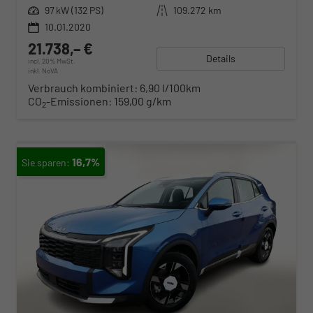
Leistung
97 kW (132 PS)
Kilometerstand
109.272 km
10.01.2020
21.738,– €
Details
incl. 20% MwSt.
inkl. NoVA
Verbrauch kombiniert:
6,90 l/100km
CO
-Emissionen:
159,00 g/km
2
16,7%