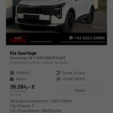
Kia Sportage
Exclusive 1,6 T-GDI 110KW MJ27
unverbindliche Lieferzeit:
4 Monate
Neuwagen
Fahrzeugnr.
10385421
Getriebe
Schalt. 6-Gang
Kraftstoff
Benzin
Leistung
110 kW (150 PS)
36.384,– €
Details
incl. 20% MwSt.
inkl. NoVA
Verbrauch kombiniert:
7,50 l/100km
CO
-Klasse:
F
2
CO
-Emissionen:
169,00 g/km
2