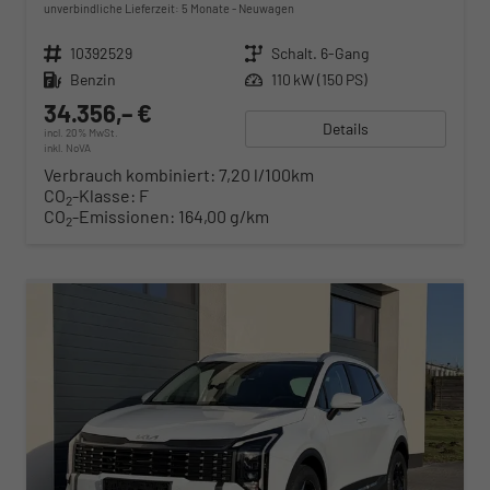
unverbindliche Lieferzeit:
5 Monate
Neuwagen
Fahrzeugnr.
10392529
Getriebe
Schalt. 6-Gang
Kraftstoff
Benzin
Leistung
110 kW (150 PS)
34.356,– €
Details
incl. 20% MwSt.
inkl. NoVA
Verbrauch kombiniert:
7,20 l/100km
CO
-Klasse:
F
2
CO
-Emissionen:
164,00 g/km
2