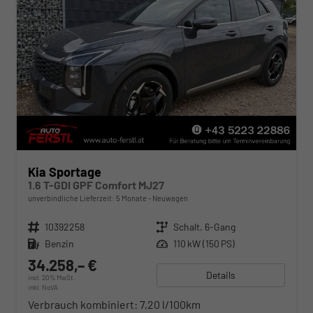
Kia Sportage
1.6 T-GDI GPF Comfort MJ27
unverbindliche Lieferzeit:
5 Monate
Neuwagen
Fahrzeugnr.
10392258
Getriebe
Schalt. 6-Gang
Kraftstoff
Benzin
Leistung
110 kW (150 PS)
34.258,– €
Details
incl. 20% MwSt.
inkl. NoVA
Verbrauch kombiniert:
7,20 l/100km