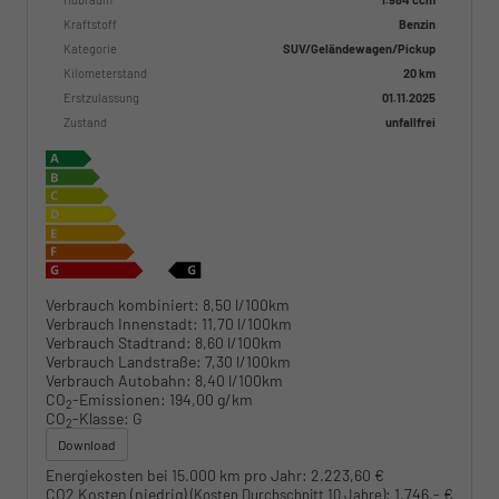
Kraftstoff
Benzin
Kategorie
SUV/Geländewagen/Pickup
Kilometerstand
20 km
Erstzulassung
01.11.2025
Zustand
unfallfrei
Verbrauch kombiniert:
8,50 l/100km
Verbrauch Innenstadt:
11,70 l/100km
Verbrauch Stadtrand:
8,60 l/100km
Verbrauch Landstraße:
7,30 l/100km
Verbrauch Autobahn:
8,40 l/100km
CO
-Emissionen:
194,00 g/km
2
CO
-Klasse:
G
2
Download
Energiekosten bei 15.000 km pro Jahr:
2.223,60 €
CO2 Kosten (niedrig)
:
1.746,- €
(Kosten Durchschnitt 10 Jahre)