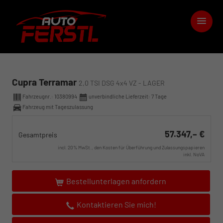
Cupra Terramar
2,0 TSI DSG 4x4 VZ - LAGER
Fahrzeugnr.:
10380994
unverbindliche Lieferzeit:
7 Tage
Fahrzeug mit Tageszulassung
57.347,– €
Gesamtpreis
incl. 20% MwSt., den Kosten für Überführung und Zulassungspapieren
inkl. NoVA
Bestellunterlagen anfordern
Kontaktieren Sie mich!