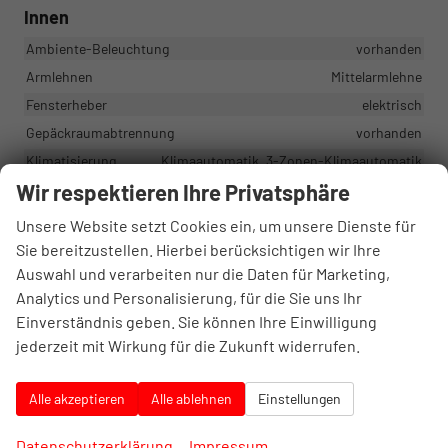
Innen
Ambiente-Beleuchtung
vorhanden
Armlehnen
Mittelarmlehne
Fensterheber
elektrisch
Gepäckraumabtrennung
vorhanden
Klimatisierung
Klimaautomatik, 3-Zonen-Klimaautomatik
Wir respektieren Ihre Privatsphäre
Lenkrad
in Leder, höhenverstellbar, mit Multifunktionen, mit
Unsere Website setzt Cookies ein, um unsere Dienste für
Lenkradheizung, mit Schaltwippen
Sie bereitzustellen. Hierbei berücksichtigen wir Ihre
Sitze
Auswahl und verarbeiten nur die Daten für Marketing,
Isofix (Kindersitzbefestigung), Rücksitzbank hinten geteilt,
Sitzheizung, Sportsitze, Isofix Beifahrersitz
Analytics und Personalisierung, für die Sie uns Ihr
Einverständnis geben. Sie können Ihre Einwilligung
Sitze: Lordosenstütze
Fahrer
jederzeit mit Wirkung für die Zukunft widerrufen.
Sitze: Verstellbarkeit
Elektrisch verstellbarer Fahrersitz, Höhenverstellbarer
Fahrersitz
Alle akzeptieren
Alle ablehnen
Einstellungen
Infotainment & Kommunikation
Datenschutzerklärung
Impressum