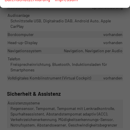
Assistenzsysteme
Sprachsteuerung
Audioanlage
Schnittstelle USB, Digitalradio DAB, Android Auto, Apple
CarPlay
Bordcomputer
vorhanden
Head-up-Display
vorhanden
Navigationssystem
Navigation, Navigation per Audio
Telefon
Freisprecheinrichtung, Bluetooth, Induktionsladen für
Smartphones
Volldigitales Kombiinstrument (Virtual Cockpit)
vorhanden
Sicherheit & Assistenz
Assistenzsysteme
Regensensor, Tempomat, Tempomat mit Lenkradkontrolle,
Spurhalteassistent, Abstandstempomat adaptiv (ACC),
Verkehrzeichenerkennung, Müdigkeitserkennungs-Sensor,
Notrufsystem, Abstandswarner, Geschwindigkeitsbegrenzer