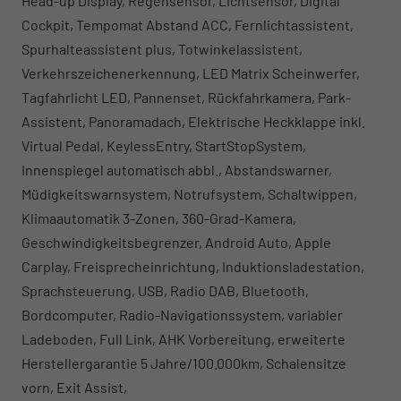
Head-up Display, Regensensor, Lichtsensor, Digital
Cockpit, Tempomat Abstand ACC, Fernlichtassistent,
Spurhalteassistent plus, Totwinkelassistent,
Verkehrszeichenerkennung, LED Matrix Scheinwerfer,
Tagfahrlicht LED, Pannenset, Rückfahrkamera, Park-
Assistent, Panoramadach, Elektrische Heckklappe inkl.
Virtual Pedal, KeylessEntry, StartStopSystem,
Innenspiegel automatisch abbl., Abstandswarner,
Müdigkeitswarnsystem, Notrufsystem, Schaltwippen,
Klimaautomatik 3-Zonen, 360-Grad-Kamera,
Geschwindigkeitsbegrenzer, Android Auto, Apple
Carplay, Freisprecheinrichtung, Induktionsladestation,
Sprachsteuerung, USB, Radio DAB, Bluetooth,
Bordcomputer, Radio-Navigationssystem, variabler
Ladeboden, Full Link, AHK Vorbereitung, erweiterte
Herstellergarantie 5 Jahre/100.000km, Schalensitze
vorn, Exit Assist,