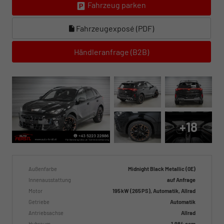
Fahrzeug parken
Fahrzeugexposé (PDF)
Händleranfrage (B2B)
+18
Außenfarbe
Midnight Black Metallic (0E)
Innenausstattung
auf Anfrage
Motor
195 kW (265 PS), Automatik, Allrad
Getriebe
Automatik
Antriebsachse
Allrad
Hubraum
1.984 ccm