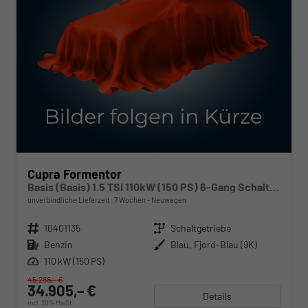
Cupra Formentor
Basis (Basis) 1.5 TSI 110kW (150 PS) 6-Gang Schaltgetriebe
unverbindliche Lieferzeit:
7 Wochen
Neuwagen
Fahrzeugnr.
10401135
Getriebe
Schaltgetriebe
Kraftstoff
Benzin
Außenfarbe
Blau, Fjord-Blau (9K)
Leistung
110 kW (150 PS)
45.288,– €
34.905,– €
Details
incl. 20% MwSt.