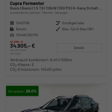
Cupra Formentor
Basis (Basis) 1.5 TSI 110kW (150 PS) 6-Gang Schaltgetriebe
unverbindliche Lieferzeit:
7 Wochen
Neuwagen
Fahrzeugnr.
10401136
Getriebe
Schaltgetriebe
Kraftstoff
Benzin
Außenfarbe
Blau, Fjord-Blau (9K)
Leistung
110 kW (150 PS)
45.288,– €
34.905,– €
Details
incl. 20% MwSt.
inkl. NoVA
Verbrauch kombiniert:
6,40 l/100km
CO
-Klasse:
E
2
CO
-Emissionen:
145,00 g/km
2
26,0%