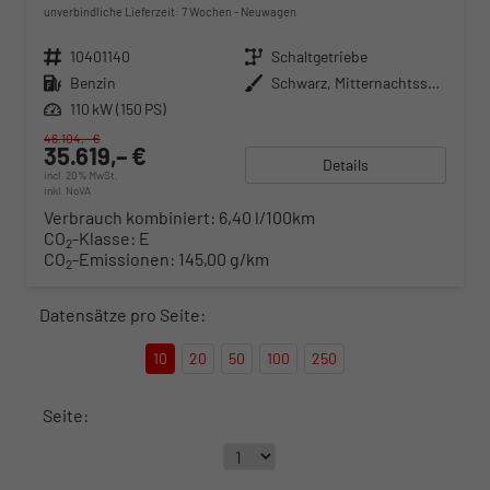
unverbindliche Lieferzeit:
7 Wochen
Neuwagen
Fahrzeugnr.
10401140
Getriebe
Schaltgetriebe
Kraftstoff
Benzin
Außenfarbe
Schwarz, Mitternachtsschwarz (0E)
Leistung
110 kW (150 PS)
46.104,– €
35.619,– €
Details
incl. 20% MwSt.
inkl. NoVA
Verbrauch kombiniert:
6,40 l/100km
CO
-Klasse:
E
2
CO
-Emissionen:
145,00 g/km
2
Datensätze pro Seite:
10
20
50
100
250
Seite: