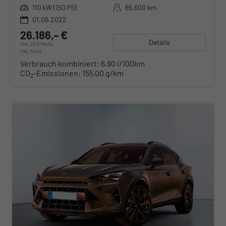
Leistung
110 kW (150 PS)
Kilometerstand
65.600 km
01.06.2022
26.186,– €
Details
incl. 20% MwSt.
inkl. NoVA
Verbrauch kombiniert:
6,90 l/100km
CO
-Emissionen:
155,00 g/km
2