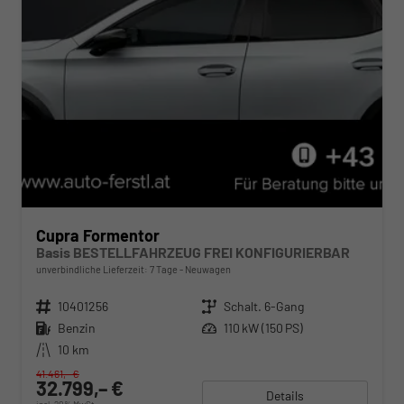
Cupra Formentor
Basis BESTELLFAHRZEUG FREI KONFIGURIERBAR
unverbindliche Lieferzeit:
7 Tage
Neuwagen
Fahrzeugnr.
10401256
Getriebe
Schalt. 6-Gang
Kraftstoff
Benzin
Leistung
110 kW (150 PS)
Kilometerstand
10 km
41.461,– €
32.799,– €
Details