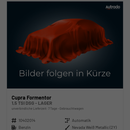
Cupra Formentor
1,5 TSI DSG - LAGER
unverbindliche Lieferzeit:
7 Tage
Gebrauchtwagen
Fahrzeugnr.
10402014
Getriebe
Automatik
Kraftstoff
Benzin
Außenfarbe
Nevada Weiß Metallic (2Y)