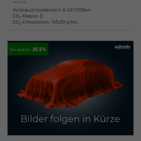
inkl. NoVA
Verbrauch kombiniert:
6,40 l/100km
CO
-Klasse:
E
2
CO
-Emissionen:
145,00 g/km
2
25,5%