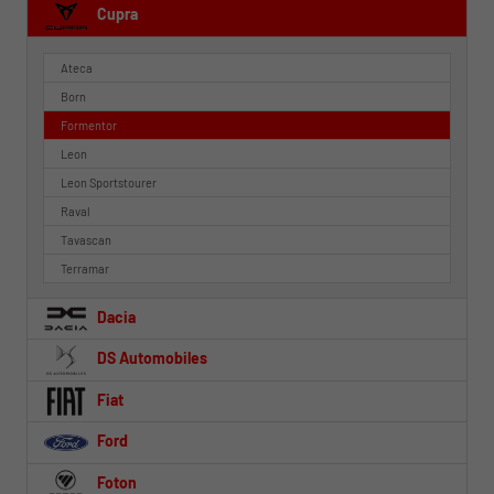
Cupra
Ateca
Born
Formentor
Leon
Leon Sportstourer
Raval
Tavascan
Terramar
Dacia
DS Automobiles
Fiat
Ford
Foton