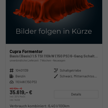
Cupra Formentor
Basis (Basis) 1.5 TSI 110kW (150 PS) 6-Gang Schaltgetriebe
unverbindliche Lieferzeit:
7 Wochen
Neuwagen
Fahrzeugnr.
10401139
Getriebe
Schaltgetriebe
Kraftstoff
Benzin
Außenfarbe
Schwarz, Mitternachtsschwarz (0E)
Leistung
110 kW (150 PS)
46.104,– €
35.619,– €
Details
incl. 20% MwSt.
inkl. NoVA
Verbrauch kombiniert:
6,40 l/100km