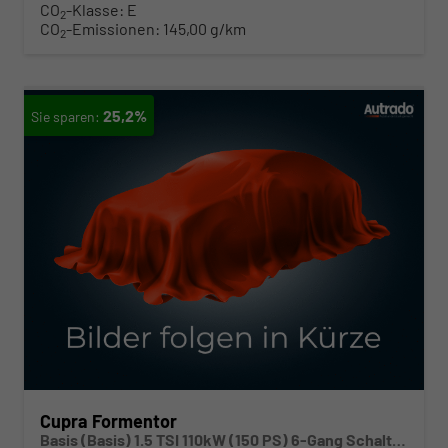
CO
-Klasse:
E
2
CO
-Emissionen:
145,00 g/km
2
25,2%
Cupra Formentor
Basis (Basis) 1.5 TSI 110kW (150 PS) 6-Gang Schaltgetriebe