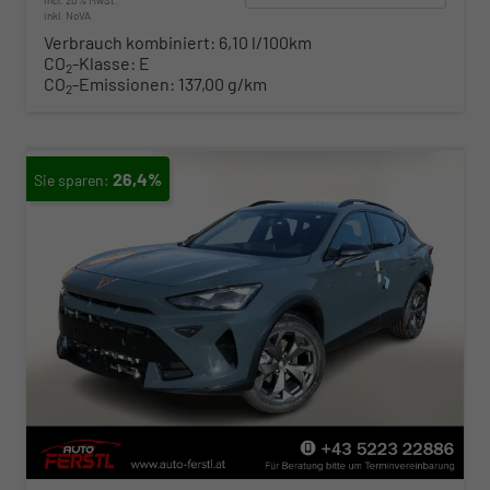
incl. 20% MwSt.
inkl. NoVA
Verbrauch kombiniert:
6,10 l/100km
CO
-Klasse:
E
2
CO
-Emissionen:
137,00 g/km
2
26,4%