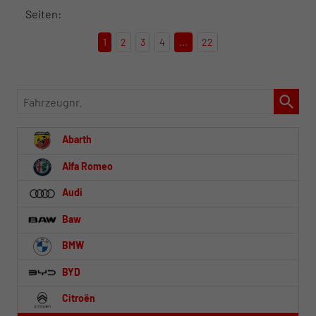
Seiten:
1
2
3
4
...
22
Fahrzeugnr.
Abarth
Alfa Romeo
Audi
Baw
BMW
BYD
Citroën