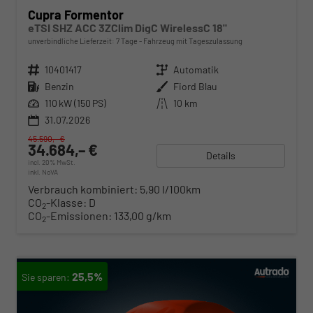
Cupra Formentor
eTSI SHZ ACC 3ZClim DigC WirelessC 18"
unverbindliche Lieferzeit:
7 Tage
Fahrzeug mit Tageszulassung
Fahrzeugnr.
10401417
Getriebe
Automatik
Kraftstoff
Benzin
Außenfarbe
Fiord Blau
Leistung
110 kW (150 PS)
Kilometerstand
10 km
31.07.2026
45.590,– €
34.684,– €
Details
incl. 20% MwSt.
inkl. NoVA
Verbrauch kombiniert:
5,90 l/100km
CO
-Klasse:
D
2
CO
-Emissionen:
133,00 g/km
2
25,5%