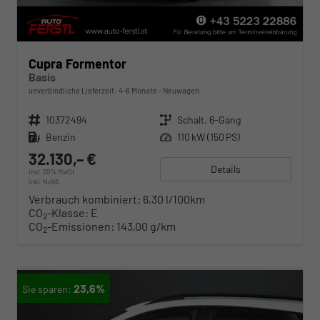
Cupra Formentor
Basis
unverbindliche Lieferzeit: 4-6 Monate
Neuwagen
Fahrzeugnr.
10372494
Getriebe
Schalt. 6-Gang
Kraftstoff
Benzin
Leistung
110 kW (150 PS)
32.130,– €
Details
incl. 20% MwSt.
inkl. NoVA
Verbrauch kombiniert:
6,30 l/100km
CO
-Klasse:
E
2
CO
-Emissionen:
143,00 g/km
2
23,6%