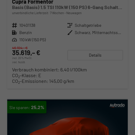
Cupra Formentor
Basis (Basis) 1.5 TSI 110kW (150 PS) 6-Gang Schaltgetriebe
unverbindliche Lieferzeit:
7 Wochen
Neuwagen
Fahrzeugnr.
10401138
Getriebe
Schaltgetriebe
Kraftstoff
Benzin
Außenfarbe
Schwarz, Mitternachtsschwarz (0E)
Leistung
110 kW (150 PS)
46.104,– €
35.619,– €
Details
incl. 20% MwSt.
inkl. NoVA
Verbrauch kombiniert:
6,40 l/100km
CO
-Klasse:
E
2
CO
-Emissionen:
145,00 g/km
2
25,2%