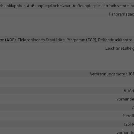
ch anklappbar, Außenspiegel beheizbar, Außenspiegel elektrisch verstellb
Panoramada
em (ABS), Elektronisches Stabilitäts-Programm (ESP), Reifendruckkontrol
Leichtmetallfel
Verbrennungsmotor (IC
5-tür
vorhand
2
Metall
1231 
vorhand