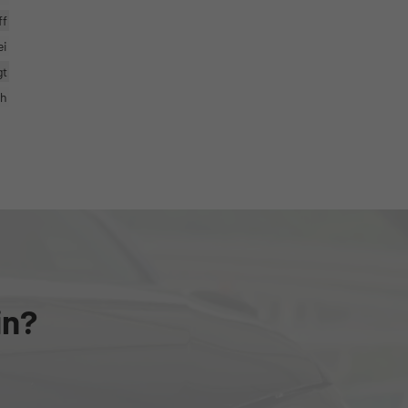
ff
ei
gt
ch
in?