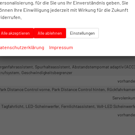
dsystem, Schnittstelle USB, Digitalradio DAB, Android Auto, Apple CarPl
ersonalisierung, für die Sie uns Ihr Einverständnis geben. Sie
önnen Ihre Einwilligung jederzeit mit Wirkung für die Zukunft
vorhand
iderrufen.
Navigation, Navigation per Aud
Freisprecheinrichtung, Bluetooth, Induktionsladen für Smartphon
Alle akzeptieren
Alle ablehnen
Einstellungen
vorhand
atenschutzerklärung
Impressum
ganfahrassistent, Spurhalteassistent, Abstandstempomat adaptiv (ACC)
rufsystem, Geschwindigkeitsbegrenzer
vorhand
Park Distance Control vorne, Park Distance Control hinten, Rückfahrkame
Servolenku
 Tagfahrlicht, LED-Scheinwerfer, Fernlichtassistent, Voll-LED Scheinwerf
vorhand