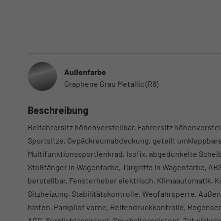
Außenfarbe
Graphene Grau Metallic (R6)
Beschreibung
Beifahrersitz höhenverstellbar, Fahrersitz höhenverstel
Sportsitze, Gepäckraumabdeckung, geteilt umklappbare
Multifunktionssportlenkrad, Isofix, abgedunkelte Schei
Stoßfänger in Wagenfarbe, Türgriffe in Wagenfarbe, AB
berstellbar, Fensterheber elektrisch, Klimaautomatik, 
Sitzheizung, Stabilitätskontrolle, Wegfahrsperre, Außen
hinten, Parkpilot vorne, Reifendruckkontrolle, Regensen
ACC, Fernlichtassistent, Spurhalteassistent, Totwinke