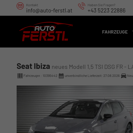
Kontakt
Haben Sie Fragen?
info@auto-ferstl.at
+43 5223 22886
FAHRZEUGE
Seat Ibiza
neues Modell 1,5 TSI DSG FR - 
Fahrzeugnr.:
10395442
unverbindliche Lieferzeit:
27.08.2026
Neu