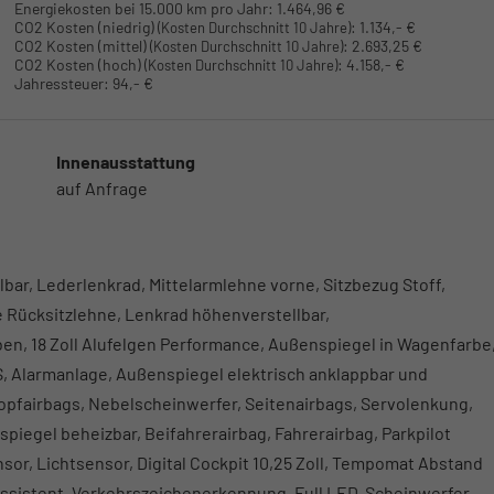
Energiekosten bei 15.000 km pro Jahr:
1.464,96 €
CO2 Kosten (niedrig)
:
1.134,- €
(Kosten Durchschnitt 10 Jahre)
CO2 Kosten (mittel)
:
2.693,25 €
(Kosten Durchschnitt 10 Jahre)
CO2 Kosten (hoch)
:
4.158,- €
(Kosten Durchschnitt 10 Jahre)
Jahressteuer:
94,- €
Innenausstattung
auf Anfrage
lbar, Lederlenkrad, Mittelarmlehne vorne, Sitzbezug Stoff,
 Rücksitzlehne, Lenkrad höhenverstellbar,
ben, 18 Zoll Alufelgen Performance, Außenspiegel in Wagenfarbe
S, Alarmanlage, Außenspiegel elektrisch anklappbar und
Kopfairbags, Nebelscheinwerfer, Seitenairbags, Servolenkung,
spiegel beheizbar, Beifahrerairbag, Fahrerairbag, Parkpilot
sor, Lichtsensor, Digital Cockpit 10,25 Zoll, Tempomat Abstand
lassistent, Verkehrszeichenerkennung, Full LED-Scheinwerfer,