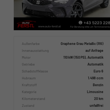
Außenfarbe
Graphene Grau Metallic (R6)
Innenausstattung
auf Anfrage
Motor
110 kW (150 PS), Automatik
Getriebe
Automatik
Schadstoffklasse
Euro 6
Hubraum
1.498 ccm
Kraftstoff
Benzin
Kategorie
Limousine
Kilometerstand
20 km
Zustand
unfallfrei