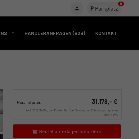
0
Parkplatz
UNS
HÄNDLERANFRAGEN (B2B)
KONTAKT
31.178,– €
Gesamtpreis
incl. 20% MwSt., den Kosten für Überführung und Zulassungspapieren
inkl. NoVA
Bestellunterlagen anfordern