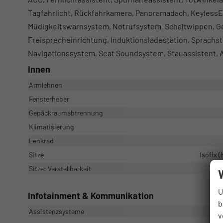
Tagfahrlicht, Rückfahrkamera, Panoramadach, KeylessE
Müdigkeitswarnsystem, Notrufsystem, Schaltwippen, Ge
Freisprecheinrichtung, Induktionsladestation, Sprachs
Navigationssystem, Seat Soundsystem, Stauassistent, A
Innen
Armlehnen
Fensterheber
Gepäckraumabtrennung
Klimatisierung
Lenkrad
Sitze
Isofix 
Sitze: Verstellbarkeit
U
Infotainment & Kommunikation
b
Assistenzsysteme
v