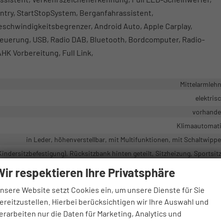
ntry, StartStopSystem, Berganfahrassistent,
schwindigkeitsbegrenzer, Android Auto, Apple Carplay,
teuerung, USB, Radio DAB, Bluetooth, Bordcomputer, Radio-
HK Vorbereitung, Full Link,
Mittelarmleh
elektris
vorhand
Klimaautomat
in Leder, höhenverstellbar, mit Multifunktionen, mit Schaltwipp
(Kindersitzbefestigung), Rücksitzbank hinten geteilt, Sitzheizung, Sportsit
Höhenverstellbarer Fahrersi
Wir respektieren Ihre Privatsphäre
nsere Website setzt Cookies ein, um unsere Dienste für Sie
ereitzustellen. Hierbei berücksichtigen wir Ihre Auswahl und
Sprachsteueru
erarbeiten nur die Daten für Marketing, Analytics und