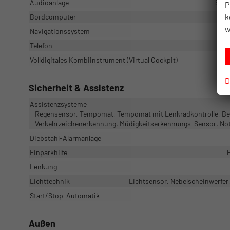
Audioanlage
Soun
P
k
Bordcomputer
w
Navigationssystem
Telefon
Volldigitales Kombiinstrument (Virtual Cockpit)
D
Sicherheit & Assistenz
Assistenzsysteme
Regensensor, Tempomat, Tempomat mit Lenkradkontrolle, Ber
Verkehrzeichenerkennung, Müdigkeitserkennungs-Sensor, Not
Diebstahl-Alarmanlage
Einparkhilfe
Lenkung
Lichttechnik
Lichtsensor, Nebelscheinwerfer,
Start/Stop-Automatik
Außen