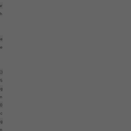
ar
ch
le
ge
E)
5
ig
en
0
ic
kg
en