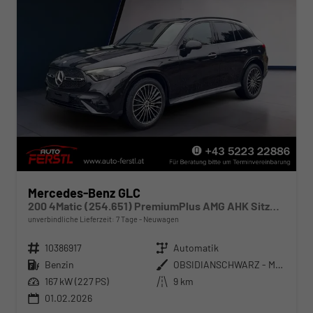
Mercedes-Benz GLC
200 4Matic (254.651) PremiumPlus AMG AHK SitzKlima Burmester
unverbindliche Lieferzeit:
7 Tage
Neuwagen
Fahrzeugnr.
10386917
Getriebe
Automatik
Kraftstoff
Benzin
Außenfarbe
OBSIDIANSCHWARZ - METALLICLACK
Leistung
167 kW (227 PS)
Kilometerstand
9 km
01.02.2026