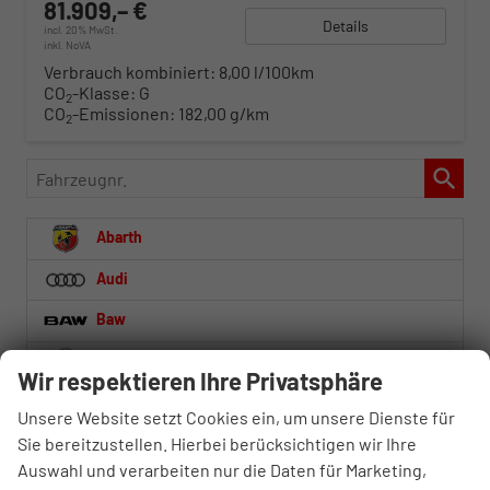
81.909,– €
Details
incl. 20% MwSt.
inkl. NoVA
Verbrauch kombiniert:
8,00 l/100km
CO
-Klasse:
G
2
CO
-Emissionen:
182,00 g/km
2
Fahrzeugnr.
Abarth
Audi
Baw
BMW
Wir respektieren Ihre Privatsphäre
BYD
Unsere Website setzt Cookies ein, um unsere Dienste für
Sie bereitzustellen. Hierbei berücksichtigen wir Ihre
Citroën
Auswahl und verarbeiten nur die Daten für Marketing,
Cupra