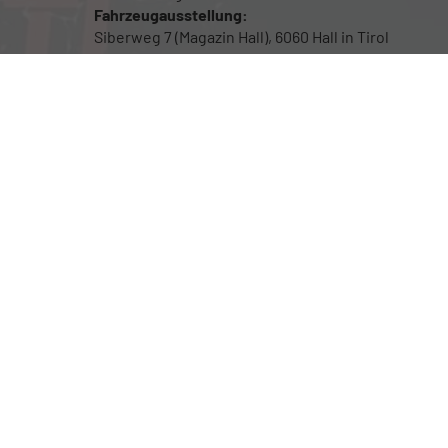
Fahrzeugausstellung:
Siberweg 7 (Magazin Hall), 6060 Hall in Tirol
Öffnungszeiten
Fahrzeugausstellung: 24/7
Für Beratung sowie Probefahrten bitte um
Terminvereinbarung
Rufen Sie an