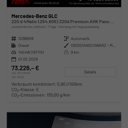
Mercedes-Benz GLC
220 d 4Matic (254.605) 220d Premium AHK Pano SitzKlima Distronic
unverbindliche Lieferzeit:
7 Tage
Fahrzeug mit Tageszulassung
Fahrzeugnr.
10386918
Getriebe
Automatik
Kraftstoff
Diesel
Außenfarbe
OBSIDIANSCHWARZ - METALLICLACK
Leistung
145 kW (197 PS)
Kilometerstand
9 km
01.02.2026
73.226,– €
Details
incl. 20% MwSt.
inkl. NoVA
Verbrauch kombiniert:
5,90 l/100km
CO
-Klasse:
E
2
CO
-Emissionen:
155,00 g/km
2